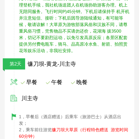
理登机手续，我社机场送团人在机场协助游客办理。机上
无陪同服务。飞行时间约45分钟。下机后请保持手 机开机
并注意短信、接听；下机后因导游陆续通知，有可能等
候，敬请谅解！大草原为游牧部落风俗和汉族不同，请尊
重风俗习惯，兜售物品不买请勿还价，花湖海 拔3500
米，切记不要剧烈运动，以免引发高原反应；各景区配套
提供另付费电瓶车，骑马、品高原冷水鱼、射箭、拍照赏
花等娱乐活动，非我社安排。
镰刀坝-黄龙-川主寺
第2天
早餐
午餐
晚餐
川主寺
1，早餐后（酒店赠送）后乘车（旅游巴士）从酒店出
发；
2，乘车前往游览
镰刀坝大草原（行程特色赠送 游览时间
60分钟）