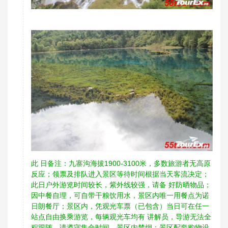
此 日备注：九寨沟海拔1900-3100米，多数旅游者无高原
反应；领票及排队进入景区等待时间根据当天客流决定；
此日户外游览时间较长，紫外线较强，请备 好防晒物品；
因中餐自理，可自带干粮饮用水，景区内唯一用餐点为诺
日朗餐厅；景区内，凭观光车票（已包含）当日可在任一
站点自由换乘游览，每辆观光车均有 讲解员，导游无法全
程跟随，请遵守集合时间，景区内禁烟；景区配套购物设