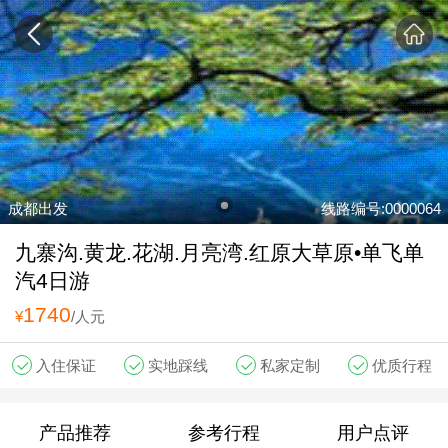
成都出发
线路编号:0000064
九寨沟.黄龙.花湖.月亮湾.红原大草原•单飞单
汽4日游
1740
¥
/人元
入住保证
实地踩线
私家定制
优质行程
产品推荐
参考行程
用户点评