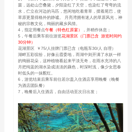
茵，远处山峦叠黛，夕阳染红了天空，也染红了弯弯的流
水，伫立在河边的马匹，悠闲地吃着青草，摆着尾巴，使
草原更显得格外的静谧。 月亮湾拥有迷人的草原风光，神
秘的宗教文化，绚丽的藏乡风情。
4，指定用餐点
午餐（特色红原宴）
，并稍作休息；
5，午餐后乘车前往游览
花湖景区（门票已含 游览时间约
30分钟）
花湖景区 ￥75/人挂牌门票已含（电瓶车30/人 自理）
湖畔五彩缤纷，好像云霞委地，而湖中则开满了水妖一样
的绚丽花朵，这种植物看起来平淡无奇，在雨水充沛的八
月把纯蓝的湖水染成淡淡的藕色，时深时浅，像少女思春
时低头的一抹酡红。
6，游览结束后乘车前往若尔盖入住酒店享用晚餐（晚餐
为酒店团队餐）
7，晚餐后入住酒店，自由活动至次日出发；