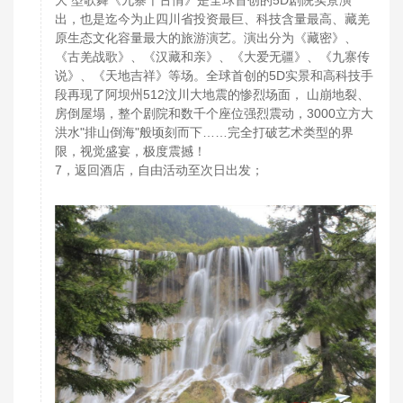
大 型歌舞《九寨千古情》是全球首创的5D剧院实景演
出，也是迄今为止四川省投资最巨、科技含量最高、藏羌
原生态文化容量最大的旅游演艺。演出分为《藏密》、
《古羌战歌》、《汉藏和亲》、《大爱无疆》、《九寨传
说》、《天地吉祥》等场。全球首创的5D实景和高科技手
段再现了阿坝州512汶川大地震的惨烈场面， 山崩地裂、
房倒屋塌，整个剧院和数千个座位强烈震动，3000立方大
洪水"排山倒海"般顷刻而下……完全打破艺术类型的界
限，视觉盛宴，极度震撼！
7，返回酒店，自由活动至次日出发；