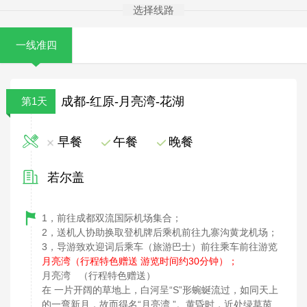
选择线路
一线准四
成都-红原-月亮湾-花湖
第1天
早餐
午餐
晚餐
若尔盖
1，前往成都双流国际机场集合；
2，送机人协助换取登机牌后乘机前往九寨沟黄龙机场；
3，导游致欢迎词后乘车（旅游巴士）前往乘车前往游览
月亮湾（行程特色赠送 游览时间约30分钟）；
月亮湾 （行程特色赠送）
在 一片开阔的草地上，白河呈“S”形蜿蜒流过，如同天上
的一弯新月，故而得名“月亮湾 ”。黄昏时，近处绿草茵