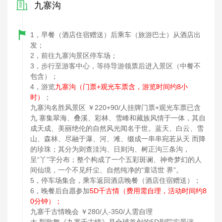
九寨沟
1，早餐（酒店住宿赠送）后乘车（旅游巴士）从酒店出
发；
2，前往九寨沟景区停车场；
3，步行至游客中心，等待导游领票后进入景区（中餐不
包含）；
4，游览
九寨沟（门票+观光车票含，游览时间约8小
时）
；
九寨沟名胜风景区 ￥220+90/人挂牌门票+观光车票已含
九 寨集翠海、叠溪、彩林、雪峰和藏族风情于一体，其自
成天成、美丽绝伦的自然风光闻名于世。蓝天、白云、雪
山、森林、尽融于瀑、河、滩、缀成一串串宛若从天 而降
的珍珠；其分为则查洼沟、日则沟、树正沟三条沟，
呈“丫”字分布；整个构成了一个五彩斑谰、神奇梦幻的人
间仙境，一个不见纤尘、自然纯净的“童话世 界”。
5，停车场集合，乘车返回酒店晚餐（酒店住宿赠送）；
6，晚餐后自愿参加
5D千古情（费用需自理，活动时间约8
0分钟）；
九寨千古情晚会 ￥280/人-350/人需自理