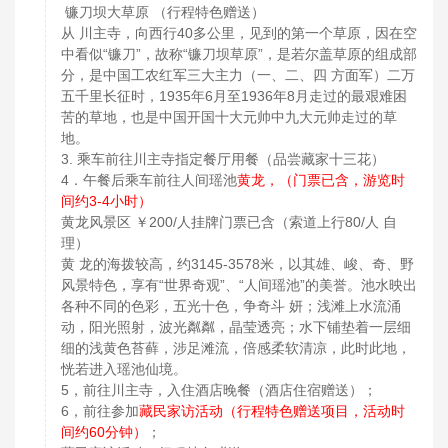
镰刀坝大草原 （行程特色赠送）
从 川主寺，向西行40多公里，见到的第一个草原，因在空
中看似“镰刀”，故称“镰刀坝草原”，是若尔盖草原的组成部
分，是中国工农红军三大主力（一、二、四 方面军）二万
五千里长征时，1935年6月至1936年8月走过的最艰难困
苦的草地，也是中国开国十大元帅中九大元帅走过的草
地。
3. 乘车前往川主寺指定餐厅用餐（品尝藏家十三花）
4．午餐后乘车前往人间瑶池
黄龙，（门票已含，游览时
间约3-4小时）
黄龙风景区 ￥200/人挂牌门票已含（索道上行80/人 自
理）
黄 龙的海拨较高，约3145-3578米，以其雄、峻、奇、野
风景特色，享有“世界奇观”、“人间瑶池”的美誉。池水映出
各种不同的色彩，五光十色，争奇斗 妍；浅滩上水流涌
动，阳光照射，波光粼粼，晶莹透亮；水下铺垫着一层细
细的浅黄色苔藓，涉足滩流，倍感柔软清凉，此时此地，
恍若进入瑶池仙境。
5，前往川主寺，入住酒店晚餐（酒店住宿赠送）；
6，前往参加
藏民家访活动（行程特色赠送项目，活动时
间约60分钟）
；