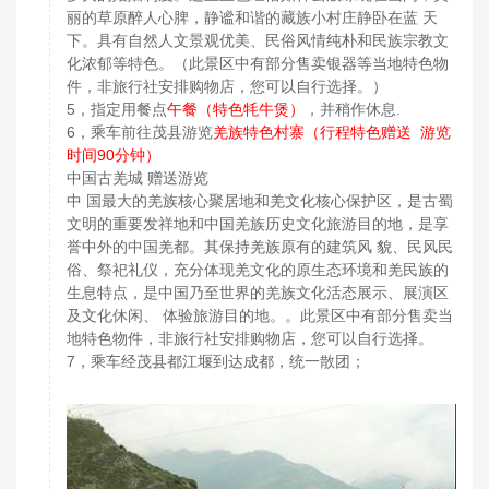
丽的草原醉人心脾，静谧和谐的藏族小村庄静卧在蓝 天
下。具有自然人文景观优美、民俗风情纯朴和民族宗教文
化浓郁等特色。（此景区中有部分售卖银器等当地特色物
件，非旅行社安排购物店，您可以自行选择。）
5，指定用餐点
午餐（特色牦牛煲）
，并稍作休息.
6，乘车前往茂县游览
羌族特色村寨（行程特色赠送 游览
时间90分钟）
中国古羌城 赠送游览
中 国最大的羌族核心聚居地和羌文化核心保护区，是古蜀
文明的重要发祥地和中国羌族历史文化旅游目的地，是享
誉中外的中国羌都。其保持羌族原有的建筑风 貌、民风民
俗、祭祀礼仪，充分体现羌文化的原生态环境和羌民族的
生息特点，是中国乃至世界的羌族文化活态展示、展演区
及文化休闲、 体验旅游目的地。。此景区中有部分售卖当
地特色物件，非旅行社安排购物店，您可以自行选择。
7，乘车经茂县都江堰到达成都，统一散团；