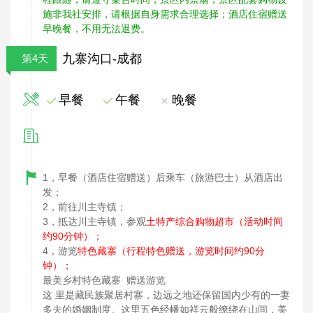
施非我社安排，请根据自身需求合理选择；酒店住宿赠送
早晚餐，不用无法退费。
九寨沟口-成都
第4天
早餐
午餐
晚餐
1，早餐（酒店住宿赠送）后乘车（旅游巴士）从酒店出
发；
2，前往川主寺镇；
3，抵达川主寺镇，参观
土特产综合购物超市（活动时间
约90分钟）；
4，游览
特色藏寨（行程特色赠送，游览时间约90分
钟）；
最美乡村特色藏寨 赠送游览
这 里是藏民族聚居村寨，边远之地还保留国内少有的一妻
多夫的婚姻制度。这里五色经幡如祥云般缭绕在山间，美