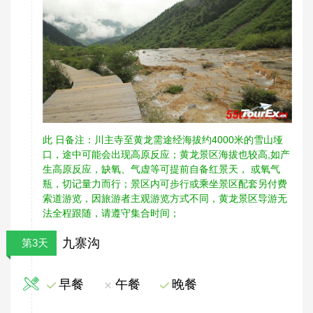
此 日备注：川主寺至黄龙需途经海拔约4000米的雪山垭
口，途中可能会出现高原反应；黄龙景区海拔也较高,如产
生高原反应，缺氧、气虚等可提前自备红景天， 或氧气
瓶，切记量力而行；景区内可步行或乘坐景区配套另付费
索道游览，因旅游者主观游览方式不同，黄龙景区导游无
法全程跟随，请遵守集合时间；
九寨沟
第3天
早餐
午餐
晚餐