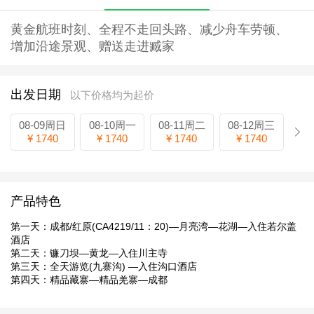
黄金航班时刻、全程不走回头路、减少舟车劳顿、
增加沿途景观、赠送走进臧家
出发日期
以下价格均为起价
08-09周日
08-10周一
08-11周二
08-12周三
¥ 1740
¥ 1740
¥ 1740
¥ 1740
产品特色
第一天：成都/红原(CA4219/11：20)—月亮湾—花湖—入住若尔盖
酒店
第二天：镰刀坝—黄龙—入住川主寺
第三天：全天游览(九寨沟) —入住沟口酒店
第四天：精品藏寨—精品羌寨—成都