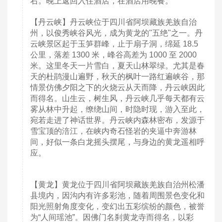
右。晚上返回入住酒店，在酒店用晚餐。
【丹云峡】丹云峡位于四川省阿坝藏族羌族自治
州，以俊秀峡谷风光，成为黄龙的"五绝"之一。丹
云峡景区起于玉笋群峰，止于扇子洞，绵延 18.5
公里，落差 1300 米，峰谷高差为 1000 至 2000
米。这里冬天一片雪白，夏天山林翠绿。尤其是春
天的杜鹃漫山遍野，秋天的枫叶一路红遍峡谷，那
情景仿佛夕阳之下的火烧云从天而降，丹云峡因此
而得名。山生云，树生风，丹云峡几乎每天都有云
雾从林中升起，缭绕山间，时隐时现，游入至此，
宛若走进了神话世界。丹云峡内森林密布，发源于
雪宝顶的涪江，在峡内奇石怪岩的夹逼中奔游林
间，好似一条白龙摇头摆尾，与身边的黄龙遥相呼
应。
【黄龙】黄龙位于四川省阿坝藏族羌族自治州松潘
县境内，因沟内有许多彩池，随着周围景色变化和
阳光照射角度变化，变幻出五彩缤纷的颜色，被誉
为“人间瑶池”。因佛门名刹黄龙寺而得名，以彩