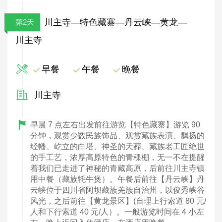
川主寺—特色藏寨—丹云峡—黄龙—
第2天
川主寺
早餐
午餐
晚餐
川主寺
早晨 7 点左右出发前往游览【特色藏寨】游览 90
分钟，观赏少数民族饰品、观赏藏族表演、飘扬的
经幡、屹立的白塔、神圣的天葬、藏族老工匠绝世
的手工艺，浓厚高原特色的青稞棚，无一不在提醒
着我们已走进了神秘的青藏高原，后前往川主寺镇
用中餐（藏族牦牛煲）。午餐后前往【丹云峡】丹
云峡位于四川省阿坝藏族羌族自治州，以俊秀峡谷
风光，之后前往【黄龙景区】(自理上行索道 80 元/
人和下行索道 40 元/人）。一般游览时间在 4 小左