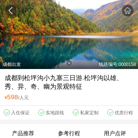
成都出发
线路编号:0000158
成都到松坪沟小九寨三日游.松坪沟以雄、
秀、异、奇、幽为景观特征
598
¥
/人元
入住保证
实地踩线
私家定制
优质行程
产品推荐
参考行程
用户点评