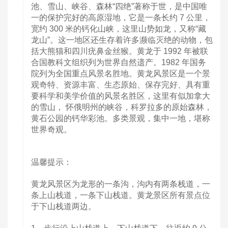
池、雪山、峡谷、森林“四绝”著称于世，是中国唯
一的保护完好的高原湿地，它是一条长约 7 公里，
宽约 300 米的钙化山峡，这里山势如龙，又称“藏
龙山”。这一地区还生存着许多濒临灭绝的动物，包
括大熊猫和四川疣鼻金丝猴。黄龙于 1992 年被联
合国教科文组织列为世界自然遗产。1982 年国务
院列为全国重点风景名胜地。黄龙风景区是一个景
观奇特、资源丰富、生态原始、保存完好、具有重
要科学和美学价值的风景名胜区，这里有似加拿大
的雪山， 怀俄明州的峡谷，科罗拉多的原始森林，
黄石公园的钙华彩池。多类景观，集中一地，堪称
世界奇观。
温馨提示：
黄龙风景区为龙形的一条沟，沟内有两条栈道，一
条上山栈道，一条下山栈道。黄龙景区所有景点位
于下山栈道两边。