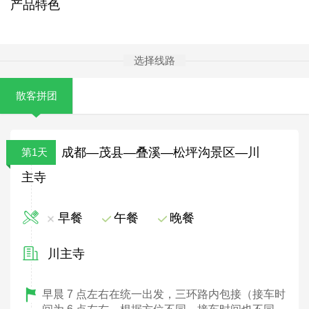
产品特色
选择线路
散客拼团
成都—茂县—叠溪—松坪沟景区—川
第1天
主寺
早餐
午餐
晚餐
川主寺
早晨 7 点左右在统一出发，三环路内包接（接车时