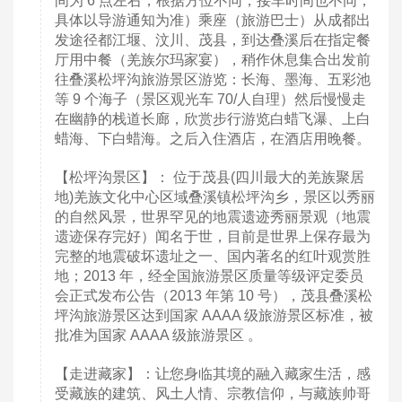
间为 6 点左右，根据方位不同，接车时间也不同，
具体以导游通知为准）乘座（旅游巴士）从成都出
发途径都江堰、汶川、茂县，到达叠溪后在指定餐
厅用中餐（羌族尔玛家宴），稍作休息集合出发前
往叠溪松坪沟旅游景区游览：长海、墨海、五彩池
等 9 个海子（景区观光车 70/人自理）然后慢慢走
在幽静的栈道长廊，欣赏步行游览白蜡飞瀑、上白
蜡海、下白蜡海。之后入住酒店，在酒店用晚餐。
【松坪沟景区】： 位于茂县(四川最大的羌族聚居
地)羌族文化中心区域叠溪镇松坪沟乡，景区以秀丽
的自然风景，世界罕见的地震遗迹秀丽景观（地震
遗迹保存完好）闻名于世，目前是世界上保存最为
完整的地震破坏遗址之一、国内著名的红叶观赏胜
地；2013 年，经全国旅游景区质量等级评定委员
会正式发布公告（2013 年第 10 号），茂县叠溪松
坪沟旅游景区达到国家 AAAA 级旅游景区标准，被
批准为国家 AAAA 级旅游景区 。
【走进藏家】：让您身临其境的融入藏家生活，感
受藏族的建筑、风土人情、宗教信仰，与藏族帅哥