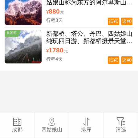
姑娘山称为东方的阿尔卑斯山，
三姑娘为最美山峰
880
¥
元
行程3天
抵¥0
返¥0
新都桥、塔公、丹巴、四姑娘山
参团游
纯玩四日游、新都桥摄景天堂、
塔公草原
1780
¥
元
行程4天
抵¥0
返¥0
成都
四姑娘山
排序
筛选