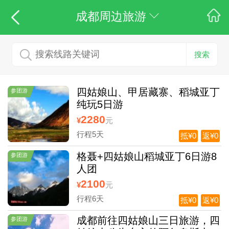
成都周边旅游
搜索
四姑娘山、甲居藏寨、稻城亚丁
参团游
纯玩5日游
2280
¥
元
行程5天
抵¥0
返¥0
格聂+四姑娘山稻城亚丁6日游8
参团游
人团
2100
¥
元
行程6天
抵¥0
返¥0
成都前往四姑娘山三日旅游，四
参团游