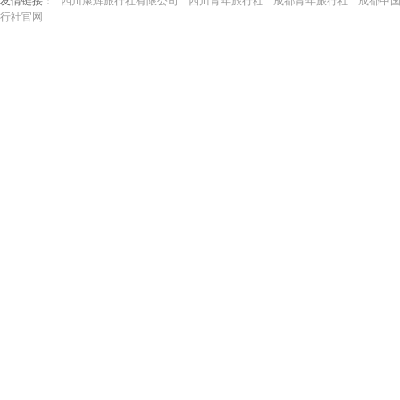
友情链接：
四川康辉旅行社有限公司
四川青年旅行社
成都青年旅行社
成都中
行社官网