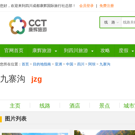
您好，欢迎来到四川成都康辉国际旅行社总部！
会员登录
|
免费注册
线 路
官网首页
康辉旅游
到四川旅游
攻略
度假
您所在位置：
首页
>
目的地指南
>
亚洲
>
中国
>
四川
>
阿坝
>
九寨沟
九寨沟
jzg
主页
线路
酒店
景点
城市
图片列表