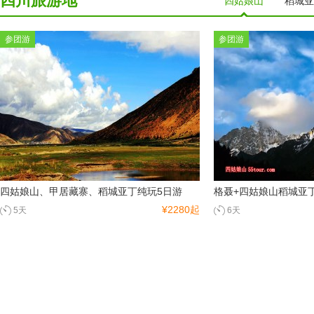
四川旅游地
四姑娘山
稻城亚
参团游
参团游
四姑娘山、甲居藏寨、稻城亚丁纯玩5日游
格聂+四姑娘山稻城亚丁
¥2280起
5天
6天