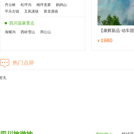
毕棚沟
丹巴
丹云峡
松坪沟
桃坪羌寨
鹧鸪山
平乐古镇
五凤溪镇
黄龙溪镇
青城山都江堰
天台山平乐古镇
四川温泉景点
乐山大佛
峨眉山
成都
【康辉新品·动车
海螺沟
西岭雪山
周公山
佛+九寨沟+黄龙全
1980
¥
双动贯穿四川4大
四川著名古镇景点
热门点评
五凤溪镇
黄龙溪镇
天台山平乐古镇
暂无