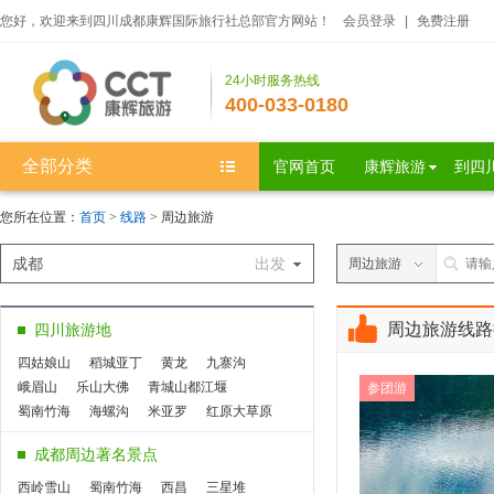
您好，欢迎来到四川成都康辉国际旅行社总部官方网站！
会员登录
|
免费注册
24小时服务热线
400-033-0180
全部分类
官网首页
康辉旅游
到四
您所在位置：
首页
>
线路
> 周边旅游
成都
出发
周边旅游
周边旅游线路
四川旅游地
四姑娘山
稻城亚丁
黄龙
九寨沟
峨眉山
乐山大佛
青城山都江堰
参团游
蜀南竹海
海螺沟
米亚罗
红原大草原
九曲黄河第一湾
若尔盖大草原
花湖
成都周边著名景点
丹巴八美
达瓦更扎
桃坪羌寨
鹧鸪山
西昌
泸沽湖
色达
松坪沟
奶子沟
西岭雪山
蜀南竹海
西昌
三星堆