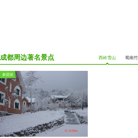
成都周边著名景点
西岭雪山
蜀南竹
参团游