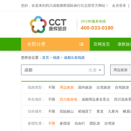
您好，欢迎来到四川成都康辉国际旅行社总部官方网站！
会员登录
|
24小时服务热线
400-033-0180
全部分类
官网首页
康辉旅
您所在位置：
首页
>
线路
>
成都出发线路
成都
出发
周边旅游
线路类型：
不限
周边旅游
国内旅游
出境旅游
自驾旅游
所在地区：
不限
四川旅游地
成都周边著名景点
四川温泉
目的城市：
不限
四姑娘山
稻城亚丁
黄龙
九寨沟
峨眉
九曲黄河第一湾
若尔盖大草原
花湖
丹巴八美
参团性质：
不限
参团游
自由行
团队游
自驾游
丹巴