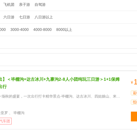
飞机团
亲子游
自驾游
六日游
七日游
八日游以上
000
3000-4000
4000-8000
8000以上
出】＜毕棚沟+达古冰川+九寨沟2-8人小团纯玩三日游＞1+1保姆
¥
出行
返
的盛宴，一次出行打卡精华景点-毕棚沟、达古冰川、四姑娘山、米亚罗、奶子沟、羊茸哈德，全程0自费0购物。
抵
米亚罗 、 毕棚沟
汽车团