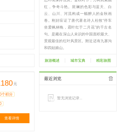
态环境保持优良。金秋时节，万树姹紫嫣
红，争奇斗艳。斑斓的色彩与蓝天、白
云、山川、河流构成一幅醉人的金秋画
卷。刚好应证了唐代著名诗人杜牧“停车
坐爱枫林晚，霜叶红于二月花”的千古名
句。是藏在深山人未识的中国面积最大、
景观最佳的红叶风景区。附近还有九寨沟
和四姑娘山。
米亚罗，位于四川省阿坝藏族、羌族自治
旅游概述
城市宝典
精彩旅图
州理县境内，背靠雪山，面对盆地，正好
处于成都至九寨黄龙旅游线的中间，全景
区东西长127公里，南北宽29公里，幅员
最近浏览
1180
3688平方公里，比北京香山红叶风景区
元
大180余倍，是我国目前发现并开放的面
0个积分
积最大、景色最为壮观的红叶风景区之
暂无浏览记录...
一。区内群山连绵，江河纵横，林海浩
0
瀚，空气清新，四季风光宜人。其中尤以
瑰丽的金秋红叶、神奇的藏羌少数民族风
查看详情
情驰名中外。1995年1月，被省人民政府
批准为省级风景名胜区，1998年米亚罗
风景区被列入国家级人与自然保护圈。景