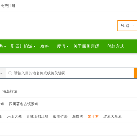
免费注册
线路
游
到四川旅游
攻略
度假
关于四川康辉
付款方式
海岛旅游
景点
四川著名古镇景点
山
乐山大佛
青城山都江堰
蜀南竹海
海螺沟
米亚罗
红原大草原
达瓦更扎
桃坪羌寨
鹧鸪山
西昌
泸沽湖
色达
松坪沟
奶子沟
毕棚