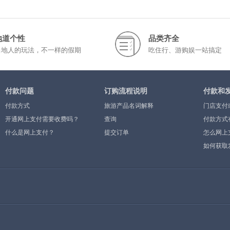
地道个性
品类齐全
当地人的玩法，不一样的假期
吃住行、游购娱一站搞定
付款问题
订购流程说明
付款和
付款方式
旅游产品名词解释
门店支付
开通网上支付需要收费吗？
查询
付款方式
什么是网上支付？
提交订单
怎么网上
如何获取