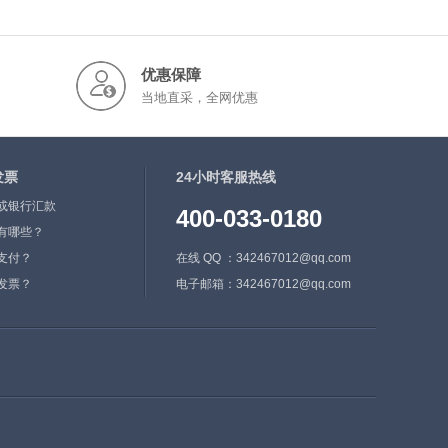
区植被覆盖面积90%，森林覆盖面有7
5%，山、水、林生态环境保持优良。金
秋时节，万树姹紫嫣红，争奇斗艳。斑斓
优惠保障
的色彩与蓝天、白云、山川、河流构成一
当地直采，全网优惠
幅醉人的金秋画卷。刚好应证了唐代著名
诗人杜牧“停车坐爱枫林晚，霜叶红于二
月花”的千古名句。
“米亚罗”是藏语，意即“好耍的坝子”，地
发票
24小时客服热线
处岷江支流杂谷脑河谷地带。“杂谷脑”也
或银行汇款
是藏语“吉祥”的意思。风景区内群山连
400-033-0180
有哪些？
绵，江河纵横，风光宜人，尤其是当秋风
乍起之时，风景区内沿杂谷脑河谷两岸密
支付？
在线 QQ ：342467012@qq.com
林中的枫树、槭树、桦树、鹅掌松、落叶
发票？
电子邮箱：342467012@qq.com
松等渐次经霜，树叶被染成为绮丽的鲜红
色和金黄色。这时候，万山红遍，层林尽
染，3000平方公里的红叶，如春花怒
放，红涛泛波，金黄流丹，三千里红叶装
饰着三千里江山，成为一大奇观。
查看更多>>