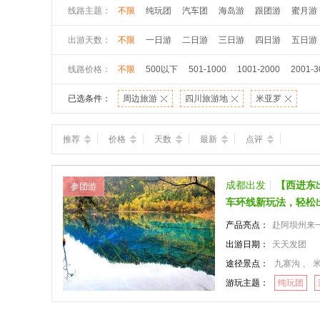
线路主题：
不限
纯玩团
汽车团
海岛游
跟团游
蜜月游
出游天数：
不限
一日游
二日游
三日游
四日游
五日游
线路价格：
不限
500以下
501-1000
1001-2000
2001-3
已选条件：
周边旅游
四川旅游地
米亚罗
推荐
价格
天数
最新
点评
成都出发
【西进东
参团游
车环线新玩法，轻松
产品亮点：
赴阿坝州来一场秋
出游日期：
天天发团
途径景点：
九寨沟 、 
游玩主题：
纯玩团