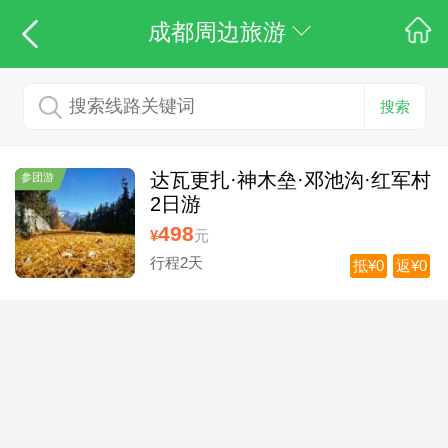
成都周边旅游
搜索
达瓦更扎·神木垒·邓池沟·红军村
参团游
2日游
498
¥
元
行程2天
抵¥0
返¥0