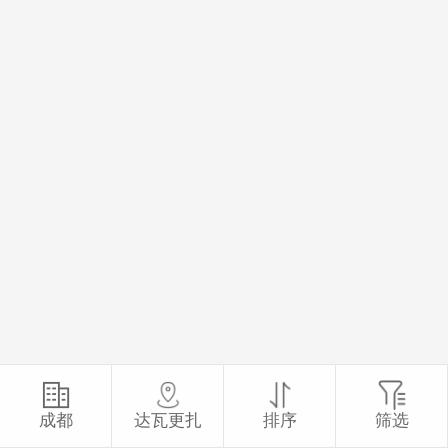
成都
达瓦更扎
排序
筛选