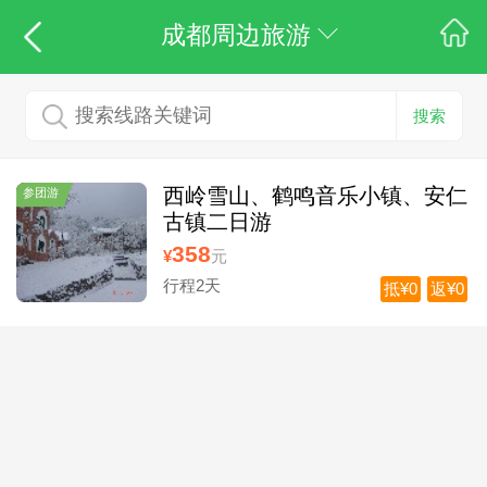
成都周边旅游
搜索
西岭雪山、鹤鸣音乐小镇、安仁
参团游
古镇二日游
358
¥
元
行程2天
抵¥0
返¥0