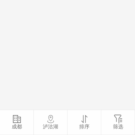
成都
泸沽湖
排序
筛选