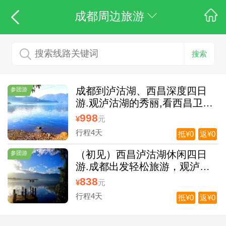
成都周边旅游
搜索
成都到泸沽湖、西昌深度四日
参团游
游.观泸沽湖的秀丽,看西昌卫星
城
998
¥
元
行程4天
抵¥0
返¥0
（初见）西昌泸沽湖休闲四日
参团游
游.成都出发轻松旅游，观泸沽
湖秀美风光
838
¥
元
行程4天
抵¥0
返¥0