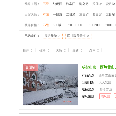
线路主题：
不限
纯玩团
汽车团
海岛游
跟团游
蜜月游
出游天数：
不限
一日游
二日游
三日游
四日游
五日游
线路价格：
不限
500以下
501-1000
1001-2000
2001-3
已选条件：
周边旅游
四川温泉景点
推荐
价格
天数
最新
点评
成都出发
西岭雪山
参团游
产品亮点：
西岭雪山位于成都市
出游日期：
天天发团
途径景点：
西岭雪山
游玩主题：
纯玩团