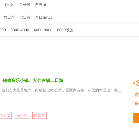
飞机团
亲子游
自驾游
六日游
七日游
八日游以上
000
3000-4000
4000-8000
8000以上
、鹤鸣音乐小镇、安仁古镇二日游
¥
大邑县境内，距成都仅95公里，景区内有终年积雪的大雪山，海拔5364米为成都第一高峰，春天山花烂漫、高山杜鹃
返
抵
汽车团
亲子游
自驾游