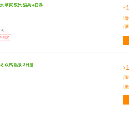
龙.草原 双汽 温泉 4日游
¥
返
抵
黄龙
自驾游
龙.双汽 温泉 3日游
¥
返
抵