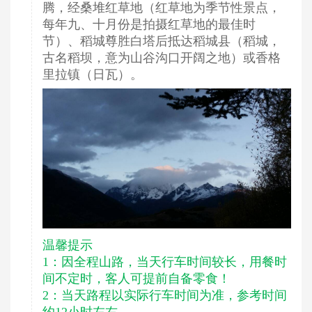
腾，经桑堆红草地（红草地为季节性景点，
每年九、十月份是拍摄红草地的最佳时
节）、稻城尊胜白塔后抵达稻城县（稻城，
古名稻坝，意为山谷沟口开阔之地）或香格
里拉镇（日瓦）。
温馨提示
1：因全程山路，当天行车时间较长，用餐时
间不定时，客人可提前自备零食！
2：当天路程以实际行车时间为准，参考时间