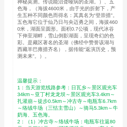
神秘莫测。传说能治聋哑病的圣湖。）、五
色海，（海拔4600米，由于光的折射下，产
生五种不同颜色而得名：其真名为“登崇措”。
五色海它位于仙乃日与央迈勇之间，海拔460
0米，湖面呈圆形。面积0.7公顷，现代冰谷
下伸至湖畔，雪山倒影湖面，呈现奇幻的色
彩。是藏区著名的圣湖（佛经中赞誉该湖与
西藏羊巴雍措齐名），据传能“返演历史，预
测未来”。）。
温馨提示：
1：当天游览线路参考：日瓦乡～景区观光车
34km～亚丁村龙龙坝～景区观光车3.4km～
扎灌崩～徒步0.5km～冲古寺～电瓶车6.7km
～络绒牛场（三怙主雪山）～骑马5.3km～牛
奶海、五色海。
2：（1）冲古寺～络绒牛场：电瓶车往返80