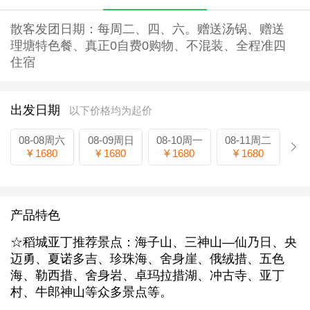
散客发团日期：每周二、四、六。赠送汤锅、赠送
理塘特色餐、真正0自费0购物、不混装、全程准四
住宿
出发日期
以下价格均为起价
08-08周六
08-09周日
08-10周一
08-11周二
¥ 1680
¥ 1680
¥ 1680
¥ 1680
产品特色
☆稻城亚丁推荐景点：海子山、三神山—仙乃日、央
迈勇、夏诺多吉、珍珠海、舍身崖、俄绒措、五色
海、勒西措、舍身岩、卓玛拉措湖、冲古寺、亚丁
村、牛郎神山等众多景点等。