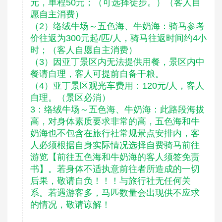
元，单程50元；（可选择徒步。）（客人自
愿自主消费）
（2）络绒牛场～五色海、牛奶海：骑马参考
价往返为300元起/匹/人，骑马往返时间约4小
时；（客人自愿自主消费）
（3）因亚丁景区内无法提供用餐，景区内中
餐请自理，客人可提前自备干粮。
（4）亚丁景区观光车费用：120元/人，客人
自理。（景区必消）
3：络绒牛场～五色海、牛奶海：此路段海拔
高，对身体素质要求非常的高，五色海和牛
奶海也不包含在旅行社常规景点安排内，客
人必须根据自身实际情况选择自费骑马前往
游览【前往五色海和牛奶海的客人须签免责
书】。若身体不适执意前往者所造成的一切
后果，敬请自负！！！与旅行社无任何关
系。若遇游客多，马匹数量会出现供不应求
的情况，敬请谅解！