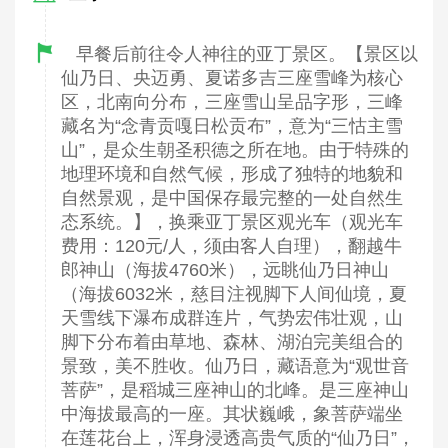
早餐后前往令人神往的亚丁景区。【景区以
仙乃日、央迈勇、夏诺多吉三座雪峰为核心
区，北南向分布，三座雪山呈品字形，三峰
藏名为“念青贡嘎日松贡布”，意为“三怙主雪
山”，是众生朝圣积德之所在地。由于特殊的
地理环境和自然气候，形成了独特的地貌和
自然景观，是中国保存最完整的一处自然生
态系统。】，换乘亚丁景区观光车（观光车
费用：120元/人，须由客人自理），翻越牛
郎神山（海拔4760米），远眺仙乃日神山
（海拔6032米，慈目注视脚下人间仙境，夏
天雪线下瀑布成群连片，气势宏伟壮观，山
脚下分布着由草地、森林、湖泊完美组合的
景致，美不胜收。仙乃日，藏语意为“观世音
菩萨”，是稻城三座神山的北峰。是三座神山
中海拔最高的一座。其状巍峨，象菩萨端坐
在莲花台上，浑身浸透高贵气质的“仙乃日”，