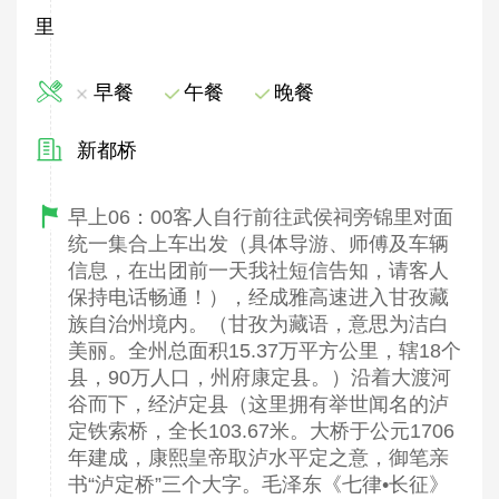
里
早餐
午餐
晚餐
新都桥
早上06：00客人自行前往武侯祠旁锦里对面
统一集合上车出发（具体导游、师傅及车辆
信息，在出团前一天我社短信告知，请客人
保持电话畅通！），经成雅高速进入甘孜藏
族自治州境内。（甘孜为藏语，意思为洁白
美丽。全州总面积15.37万平方公里，辖18个
县，90万人口，州府康定县。）沿着大渡河
谷而下，经泸定县（这里拥有举世闻名的泸
定铁索桥，全长103.67米。大桥于公元1706
年建成，康熙皇帝取泸水平定之意，御笔亲
书“泸定桥”三个大字。毛泽东《七律•长征》