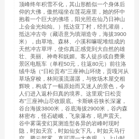
顶峰终年积雪不化，其山形酷似一个身体后
仰的大佛，傲然端坐在莲花座里，她的怀中
抱着一个巨大的佛塔，阳光照在仙乃日神山
上会金光灿灿。）抵达亚丁村，经扎灌崩，
抵达冲古寺（藏语意为填湖造寺，海拔3900
米），由草地、森林、小溪和嘛呢堆组成的
天然冲古草坪，使你真正感觉到大自然的雄
壮、美丽、神奇和妩媚。客人徒步或自费乘
景区电瓶车（单程50元，往返80元）前往洛
绒牛场（“日松贡布”三座神山环绕，贡嘎河从
草场穿梭，林间溪流潺潺，与牧场木屋交相
辉映，构成了一幅原始而又迷人的景色，令
人们进入返朴归真的境界。这里观“日松贡
布”三座神山尽收眼底。卡斯峡谷狭长深邃，
谷台海拔3800米，谷底海拔2900米，谷内森
林密布，怪石嵯峨，飞泉瀑布，吼声震天。
谷中雾霭变幻莫测造型各异的岩峰时现时
隐，时如天宫，时如仙女下凡，时如天马行
空，腾云驾雾，真可谓一大奇观。）上山时