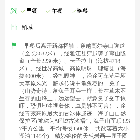
早餐
午餐
晚餐
稻城
早餐后离开新都桥镇，穿越高尔寺山隧道
（全长5682米），经雅江县穿越剪子弯山隧
道（全长2230米）、卡子拉山（海拔4718
米）、经世界高城，高原明珠—理塘县（海
拔4000米），经扎嘎神山，沿途可车览毛垭
大草原风光，翻越传说中龟兔赛跑—兔子山
（山势奇特，象兔子耳朵一样，长在草木不
生存的山峰上，远远望去，就象兔子受了惊
吓，恐惧地注视着你，真是妙不可言），途
经青藏高原最大的古冰体遗迹—海子山自然
保护区(被称为“稻城古冰帽”，海子山面积323
7平方公里，平均海拔4500米，共散落着大小
湖泊1145个)，精妙绝伦的天然岩画—鹿子图