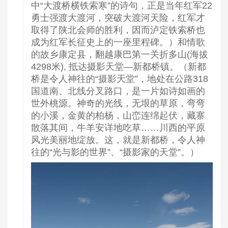
中“大渡桥横铁索寒”的诗句，正是当年红军22
勇士强渡大渡河，突破大渡河天险，红军才
取得了陕北会师的胜利，因而泸定铁索桥也
成为红军长征史上的一座里程碑。）和情歌
的故乡康定县，翻越康巴第一关折多山(海拔
4298米), 抵达摄影天堂—新都桥镇。（新都
桥是令人神往的“摄影天堂”，地处在公路318
国道南、北线分叉路口，是一片如诗如画的
世外桃源。神奇的光线，无垠的草原，弯弯
的小溪，金黄的柏杨，山峦连绵起伏，藏寨
散落其间，牛羊安详地吃草……川西的平原
风光美丽地绽放。这，就是新都桥，令人神
往的“光与影的世界”、“摄影家的天堂”。）