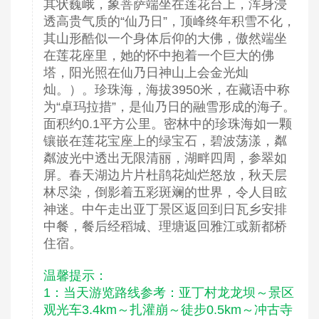
其状巍峨，象菩萨端坐在莲花台上，浑身浸
透高贵气质的“仙乃日”，顶峰终年积雪不化，
其山形酷似一个身体后仰的大佛，傲然端坐
在莲花座里，她的怀中抱着一个巨大的佛
塔，阳光照在仙乃日神山上会金光灿
灿。）。珍珠海，海拔3950米，在藏语中称
为“卓玛拉措”，是仙乃日的融雪形成的海子。
面积约0.1平方公里。密林中的珍珠海如一颗
镶嵌在莲花宝座上的绿宝石，碧波荡漾，粼
粼波光中透出无限清丽，湖畔四周，参翠如
屏。春天湖边片片杜鹃花灿烂怒放，秋天层
林尽染，倒影着五彩斑斓的世界，令人目眩
神迷。中午走出亚丁景区返回到日瓦乡安排
中餐，餐后经稻城、理塘返回雅江或新都桥
住宿。
温馨提示：
1：当天游览路线参考：亚丁村龙龙坝～景区
观光车3.4km～扎灌崩～徒步0.5km～冲古寺