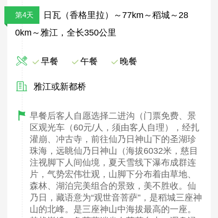
日瓦（香格里拉）～77km～稻城～28
第4天
0km～雅江，全长350公里
早餐
午餐
晚餐
雅江或新都桥
早餐后客人自愿选择二进沟（门票免费、景
区观光车（60元/人，须由客人自理），经扎
灌崩、冲古寺，前往仙乃日神山下的圣湖珍
珠海，远眺仙乃日神山（海拔6032米，慈目
注视脚下人间仙境，夏天雪线下瀑布成群连
片，气势宏伟壮观，山脚下分布着由草地、
森林、湖泊完美组合的景致，美不胜收。仙
乃日，藏语意为“观世音菩萨”，是稻城三座神
山的北峰。是三座神山中海拔最高的一座。