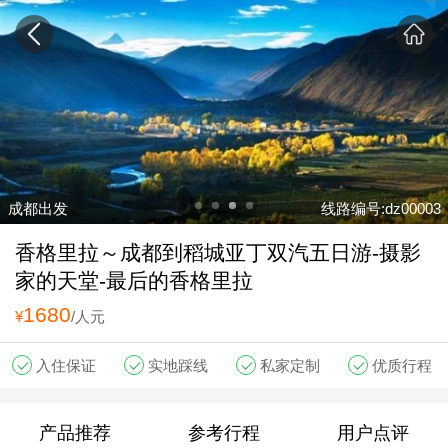
成都出发
线路编号:dz00003
香格里拉～成都到稻城亚丁双汽五日游-摄影
家的天堂-最后的香格里拉
1680
¥
/人元
入住保证
实地踩线
私家定制
优质行程
产品推荐
参考行程
用户点评