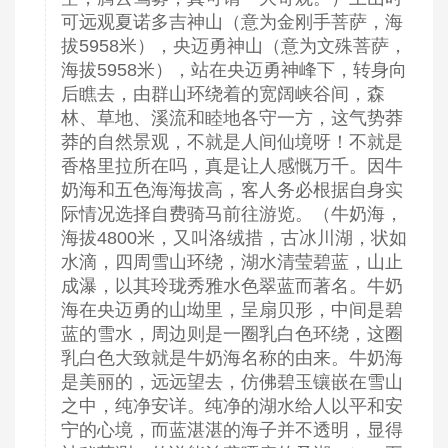
可远观夏诺多吉神山（意为金刚手菩萨，海
拔5958米），央迈勇神山（意为文殊菩萨，
海拔5958米），站在央迈勇神峰下，转身向
后瞧去，由群山环绕着的宽阔峡谷间，森
林、草地、溪流和睦地各守一方，这气势莽
莽的自然景观，不就是人间仙境呀！不就是
香格里拉所在吗，真是让人感慨万千。因牛
奶海和五色海海拔高，客人务必根据自身实
际情况选择自费骑马前往游览。（牛奶海，
海拔4800米，又叫洛绒措，古冰川湖，状如
水滴，四周雪山环绕，湖水清莹碧蓝，山止
成瀑，以其玲珑秀雅水色翠蓝而著名。牛奶
海在央迈勇的山坳里，呈扇贝形，中间是碧
蓝的雪水，周边则是一圈乳白色环绕，这圈
乳白色大致就是牛奶海名称的由来。牛奶海
是美丽的，远远望去，仿佛碧玉镶嵌在雪山
之中，纯净安详。纯净的湖水给人以平和安
宁的心境，而蓝湛湛的海子并不透明，显得