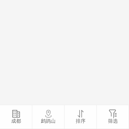
成都
鹧鸪山
排序
筛选