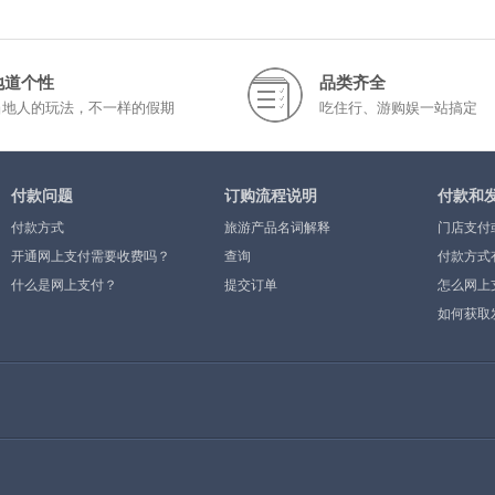
地道个性
品类齐全
当地人的玩法，不一样的假期
吃住行、游购娱一站搞定
付款问题
订购流程说明
付款和
付款方式
旅游产品名词解释
门店支付
开通网上支付需要收费吗？
查询
付款方式
什么是网上支付？
提交订单
怎么网上
如何获取