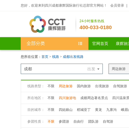
您好，欢迎来到四川成都康辉国际旅行社总部官方网站！
会员登录
|
24小时服务热线
400-033-0180
全部分类
官网首页
康辉旅
您所在位置：
首页
>
线路
>
成都出发线路
成都
出发
周边旅游
线路类型：
不限
周边旅游
国内旅游
出境旅游
自驾旅游
所在地区：
不限
四川旅游地
成都周边著名景点
四川温泉
目的城市：
不限
四姑娘山
稻城亚丁
黄龙
九寨沟
峨眉
九曲黄河第一湾
若尔盖大草原
花湖
丹巴八美
参团性质：
不限
参团游
自由行
团队游
自驾游
丹巴