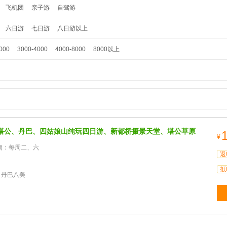
飞机团
亲子游
自驾游
六日游
七日游
八日游以上
000
3000-4000
4000-8000
8000以上
塔公、丹巴、四姑娘山纯玩四日游、新都桥摄景天堂、塔公草原
¥
期：每周二、六
返
抵
 丹巴八美