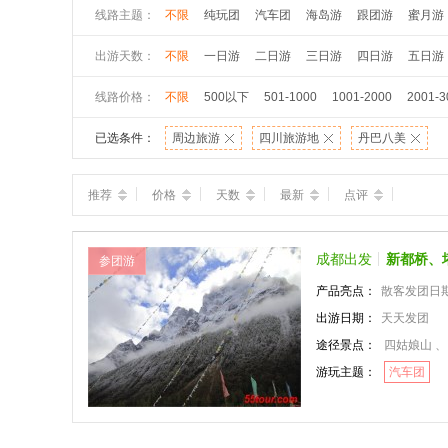
线路主题：
不限
纯玩团
汽车团
海岛游
跟团游
蜜月游
出游天数：
不限
一日游
二日游
三日游
四日游
五日游
线路价格：
不限
500以下
501-1000
1001-2000
2001-3
已选条件：
周边旅游
四川旅游地
丹巴八美
推荐
价格
天数
最新
点评
成都出发
新都桥、
参团游
产品亮点：
散客发团日
出游日期：
天天发团
途径景点：
四姑娘山 、
游玩主题：
汽车团