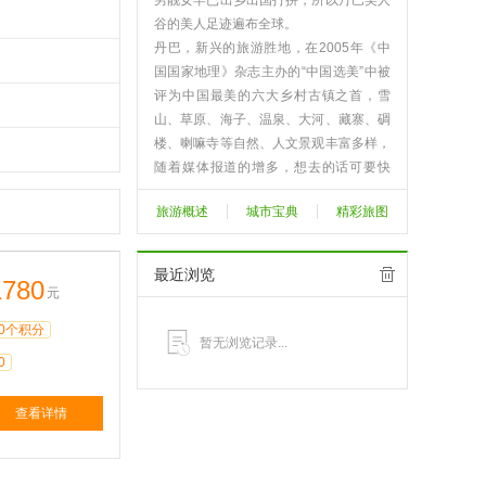
男靓女早已出乡出国打拼，所以丹巴美人
谷的美人足迹遍布全球。
丹巴，新兴的旅游胜地，在2005年《中
国国家地理》杂志主办的“中国选美”中被
评为中国最美的六大乡村古镇之首，雪
山、草原、海子、温泉、大河、藏寨、碉
楼、喇嘛寺等自然、人文景观丰富多样，
随着媒体报道的增多，想去的话可要快
啊！
旅游概述
城市宝典
精彩旅图
地理位置 位于甘孜州东部。北纬30°29′
～31°29′，东经101°17′～102°12′。东与
阿坝州小金县接壤，东南和南部与康定县
最近浏览
1780
交界，西与道孚县毗邻，北和东北面与阿
元
坝州金川县相连。东西最宽86﹒9公里，
0个积分
南北最长105﹒7公里，面积4721平方公
暂无浏览记录...
里，县城海拔1800米。
0
查看更多>>
查看详情