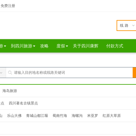
免费注册
线路
游
到四川旅游
攻略
度假
关于四川康辉
付款方式
海岛旅游
景点
四川著名古镇景点
山
乐山大佛
青城山都江堰
蜀南竹海
海螺沟
米亚罗
红原大草原
达瓦更扎
桃坪羌寨
鹧鸪山
西昌
泸沽湖
色达
松坪沟
奶子沟
毕棚