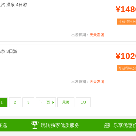
双汽 温泉 4日游
¥148
可获得积
出发班期：
天天发团
温泉 3日游
¥102
可获得积
出发班期：
天天发团
1
2
3
下一页
尾页
1/3
任选
玩转独家优质服务
乐享优惠