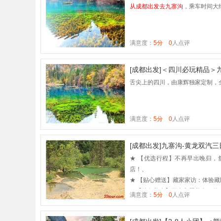
从成都出发去九寨沟
，乘车时间大
满意度：
5分
0
人点评
[成都出发]＜四川必玩精品
舌尖上的四川，由康辉独家定制，
满意度：
5分
0
人点评
[成都出发]九寨沟-黄龙双汽
★ 【优选行程】不再早出晚归，
店！、
★ 【贴心赠送】藏家家访：体验
★【特色美食】两大主题美食：羌
满意度：
5分
0
人点评
★ 【缤纷景点】人间瑶池黄龙、