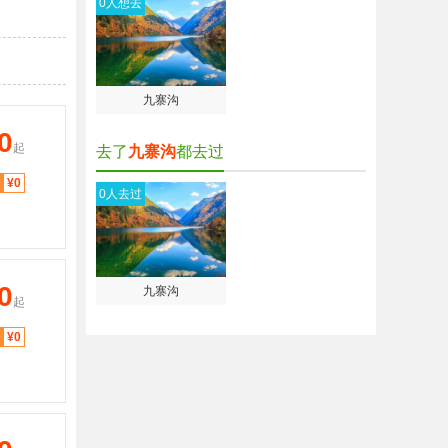
0人想去
九寨沟
0
起
去了
九寨沟
都去过
分
¥0
0人去过
0
九寨沟
起
分
¥0