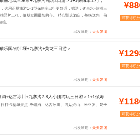
熊猫基地或三星堆+九寨沟纯玩2日游＞1+1保姆车出行，
¥88
由，选用正规旅游1+1型保姆车出行更舒适，赠送：矿泉水+旅游三
旅拍照片三张，做朋友圈最靓的仔。 精心甄选酒店，每晚送您一份
可获得积
包接。
出发班期：
天天发团
熊猫乐园/都江堰+九寨沟+黄龙三日游＞
¥129
可获得积
出发班期：
天天发团
沟+达古冰川+九寨沟2-8人小团纯玩三日游＞1+1保姆
¥118
行打卡精华景点-毕棚沟、达古冰川、四姑娘山、米亚罗、奶子
可获得积
出发班期：
天天发团