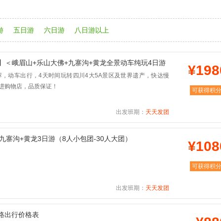
游
五日游
六日游
八日游以上
团】＜峨眉山+乐山大佛+九寨沟+黄龙全景动车纯玩4日游
¥198
荐，动车出行，4天时间玩转四川4大5A景区及世界遗产，快达慢
不进购物店，品质保证！
可获得积
出发班期：
天天发团
-九寨沟+黄龙3日游（8人小包团-30人大团）
¥108
可获得积
出发班期：
天天发团
线路出行价格表