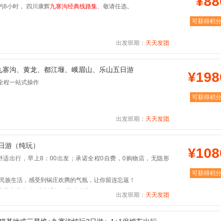
¥88
约8小时， 四川康辉
九寨沟经典线路集
、敬请任选。
可获得积
出发班期：
天天发团
＞九寨沟、黄龙、都江堰、峨眉山、乐山五日游
¥198
全程一站式操作
可获得积
出发班期：
天天发团
三日游（纯玩）
¥108
舒适出行，早上8：00出发；承诺全程0自费，0购物店，无隐形
可获得积
藏民族生活，感受到锅庄欢腾的气氛，让你留连忘返！
家天麻柴火鸡+牦牛汤锅，释放味蕾！
出发班期：
天天发团
童话世界九寨沟