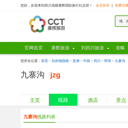
您好，欢迎来到四川成都康辉国际旅行社总部！
会员登录
|
免费注
线 
官网首页
康辉旅游
到四川旅游
攻略
您所在位置：
首页
>
目的地指南
>
亚洲
>
中国
>
四川
>
阿坝
>
九寨沟
九寨沟
jzg
线路
主页
酒店
景点
九寨沟
线路列表