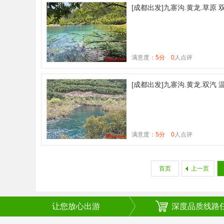
[成都出发]九寨沟.黄龙.草原 
满意度：
5分
0
人点评
[成都出发]九寨沟.黄龙.双汽 
满意度：
5分
0
人点评
首页
上一页
让您放心出游
深度品质线路