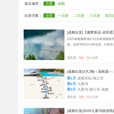
发出城市：
不限
成都
出游天数：
全部
一日游
二日游
三日游
四日
[成都出发]【康辉新品·动车
＞双动贯穿四川4大世界遗产
2025成都康辉旅行社全新线路推
游，全程节约14小时车程，行程
满意度：
5分
0
人点评
[成都出发]3天2晚＜高铁团＞
第1天
成都东站-镇江关
第2天
九寨沟
第3天
九寨沟-镇江关-成都
满意度：
5分
0
人点评
[成都出发]2026九寨沟旅游