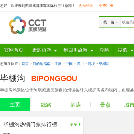
您好，欢迎来到四川成都康辉国际旅行社总部！
会员登录
|
免费注册
线 路
官网首页
康辉旅游
到四川旅游
攻略
度假
您所在位置：
首页
>
目的地指南
>
亚洲
>
中国
>
四川
>
阿坝
>
毕棚沟
毕棚沟
BIPONGGOU
毕棚沟风景区位于阿坝藏族羌族自治州理县朴头梭罗沟境内境内，距理县县城1
主页
线路
酒店
景点
城
毕棚沟热销门票排行榜
更多