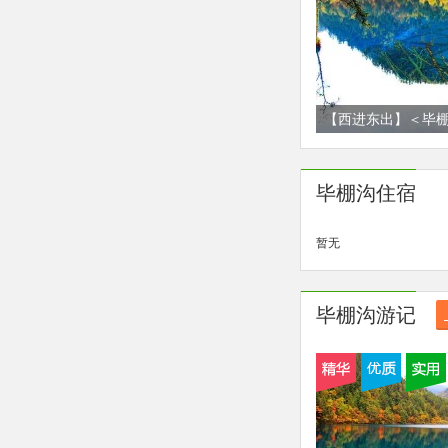
【西进东出】＜毕棚
冰川+九寨沟2-8人
姆车环线新玩法，
毕棚沟住宿
暂无
毕棚沟游记