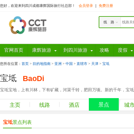
您好，欢迎来到四川成都康辉国际旅行社总部！
会员登录
|
免费注册
线 路
官网首页
康辉旅游
到四川旅游
攻略
度假
您所在位置：
首页
>
目的地指南
>
亚洲
>
中国
>
直辖市
>
天津
>
宝坻
宝坻
BaoDi
宝坻宝地，上有川林，下有矿藏，河渠千转，肥田万顷。新的千年，宝坻蒸
景点
主页
线路
酒店
城
宝坻
景点列表