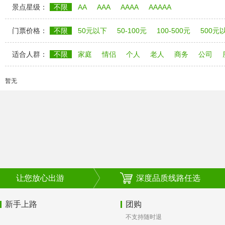
景点星级：
不限
AA
AAA
AAAA
AAAAA
门票价格：
不限
50元以下
50-100元
100-500元
500元
适合人群：
不限
家庭
情侣
个人
老人
商务
公司
暂无
让您放心出游
深度品质线路任选
新手上路
团购
不支持随时退