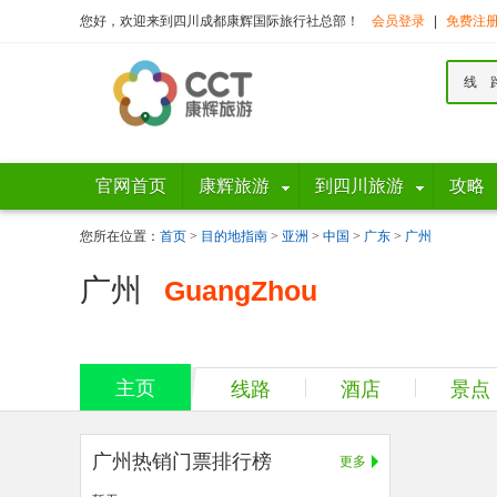
您好，欢迎来到四川成都康辉国际旅行社总部！
会员登录
|
免费注
线 
官网首页
康辉旅游
到四川旅游
攻略
您所在位置：
首页
>
目的地指南
>
亚洲
>
中国
>
广东
>
广州
广州
GuangZhou
主页
线路
酒店
景点
广州热销门票排行榜
更多