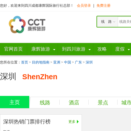
您好，欢迎来到四川成都康辉国际旅行社总部！
会员登录
|
免费注册
线 路
官网首页
康辉旅游
到四川旅游
攻略
度假
您所在位置：
首页
>
目的地指南
>
亚洲
>
中国
>
广东
>
深圳
深圳
ShenZhen
主页
线路
酒店
景点
城
深圳热销门票排行榜
更多