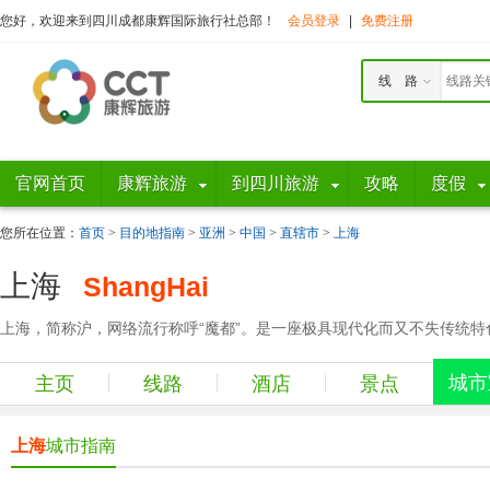
您好，欢迎来到四川成都康辉国际旅行社总部！
会员登录
|
免费注册
线 路
官网首页
康辉旅游
到四川旅游
攻略
度假
您所在位置：
首页
>
目的地指南
>
亚洲
>
中国
>
直辖市
>
上海
上海
ShangHai
上海，简称沪，网络流行称呼“魔都”。是一座极具现代化而又不失传统特
城市
主页
线路
酒店
景点
上海
城市指南