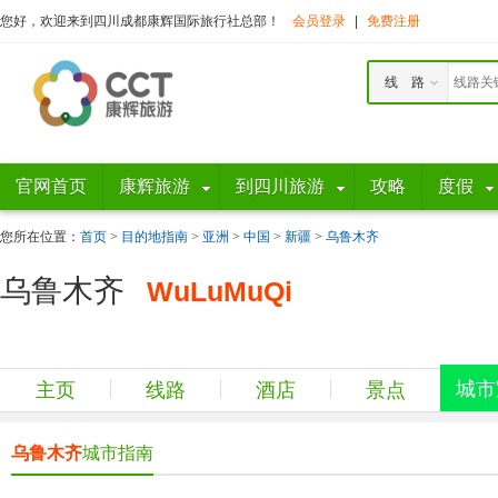
您好，欢迎来到四川成都康辉国际旅行社总部！
会员登录
|
免费注册
线 路
官网首页
康辉旅游
到四川旅游
攻略
度假
您所在位置：
首页
>
目的地指南
>
亚洲
>
中国
>
新疆
>
乌鲁木齐
乌鲁木齐
WuLuMuQi
城市
主页
线路
酒店
景点
乌鲁木齐
城市指南