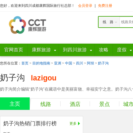
您好，欢迎来到四川成都康辉国际旅行社总部！
会员登录
|
免费注册
线 路
官网首页
康辉旅游
到四川旅游
攻略
度假
您所在位置：
首页
>
目的地指南
>
亚洲
>
中国
>
四川
>
阿坝
>
奶子沟
奶子沟
lazigou
奶子沟简介编辑“奶子沟”在藏语中是美丽富饶、幸福安宁之意。奶子沟八
主页
线路
酒店
景点
城
奶子沟热销门票排行榜
更多