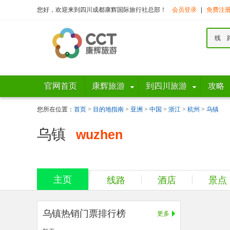
您好，欢迎来到四川成都康辉国际旅行社总部！
会员登录
|
免费注
线 
官网首页
康辉旅游
到四川旅游
攻略
您所在位置：
首页
>
目的地指南
>
亚洲
>
中国
>
浙江
>
杭州
>
乌镇
乌镇
wuzhen
主页
线路
酒店
景点
乌镇热销门票排行榜
更多