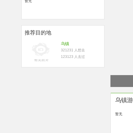
暂无
推荐目的地
乌镇
321231 人想去
123123 人去过
乌镇游
暂无