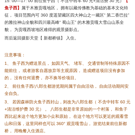
15: 00—17: 00 前往鱼子西（ 不含中转车 60 元+清洁费 30 元）
【
鱼子西】
属于木雅贡嘎地区， 拥有以藏传佛教为基础的基本文化特
征， 项目范围内可 360 度遥望藏区四大神山之一藏区“ 第二香巴拉”
的雅拉神山全貌和四川最高峰“ 蜀山王” 的木雅贡嘎大雪山山系全
貌， 为贡嘎西坡地区难得的观景摄影点。
而后返回摄影天堂【 新都桥镇】 入住。
注意事项：
1、 鱼子西为赠送景点， 如因天气、 堵车、 交通管制等特殊原因不
能前往， 或者游客自愿放弃等主观原因， 造成赠送项目没有参加
的， 没有任何退费， 亦不换等价项目。
2、 前往鱼子西/八郎生都游览期间属于自由活动， 自由活动期间安
全自负。
3、 若因森林防火鱼子西封山，则改为八郎生都（ 不含中转车 60 元
+清洁维护费 30 元） 。 八郎生都是非常原始的一个村落， 和鱼子
西比起来这个地方更加小众和原始， 在这个地方可以更近的观看雪
山和日落，这里同样也可以 360° 观贡嘎雪山， 游览结束前往新都
桥， 用晚餐入住酒店。