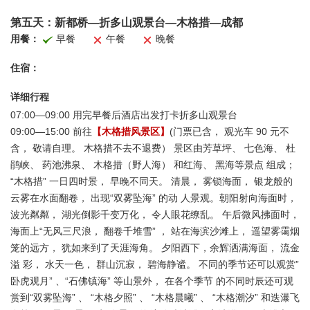
第五天：
新都桥—折多山观景台—木格措—成都
用餐：
早餐
午餐
晚餐
住宿：
详细行程
07:00—09:00 用完早餐后酒店出发打卡折多山观景台
09:00—15:00 前往
【木格措风景区】
(门票已含， 观光车 90 元不
含， 敬请自理。 木格措不去不退费） 景区由芳草坪、 七色海、 杜
鹃峡、 药池沸泉、 木格措（野人海） 和红海、 黑海等景点 组成；
“木格措” 一日四时景， 早晚不同天。 清晨， 雾锁海面， 银龙般的
云雾在水面翻卷， 出现“双雾坠海” 的动 人景观。朝阳射向海面时，
波光粼粼， 湖光倒影千变万化， 令人眼花缭乱。 午后微风拂面时，
海面上“无风三尺浪， 翻卷千堆雪” ， 站在海滨沙滩上， 遥望雾霭烟
笼的远方， 犹如来到了天涯海角。 夕阳西下，余辉洒满海面， 流金
溢 彩， 水天一色， 群山沉寂， 碧海静谧。 不同的季节还可以观赏”
卧虎观月” 、“石佛镇海” 等山景外， 在各个季节 的不同时辰还可观
赏到“双雾坠海” 、 “木格夕照” 、 “木格晨曦” 、 “木格潮汐” 和迭瀑飞