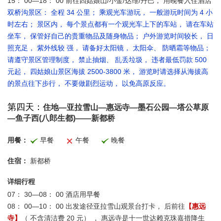
15： 00—18： 00 前往四姑娘山/小金/达维/丹巴， 用晚餐入住酒店
双桥沟景区： 全程 34 公里； 乘观光车游玩， 一般游玩时间为 4 小
时左右； 景区内， 每个景点都有一个观光车上下的车站， 请在车站
坐车， 保管好自己的贵重物品及随身物品； 户外游览时间较长， 日
照充足， 紫外线较 强， 请备好太阳镜， 太阳伞、 防晒霜等物品；
请遵守景区管理制度， 禁止抽烟、 乱丢垃圾， 违者最低罚款 500
元起， 四姑娘山景区海拔 2500-3800 米， 游览时请选择从海拔高
的景点往下步行， 不要做剧烈运动， 以免高原反应。
第四天：
住地—亚拉雪山—惠远寺—墨石公园—塔公草原
—鱼子西(八郎生都)——新都桥
用餐：
早餐
午餐
晚餐
住宿：
新都桥
详细行程
07： 30—08： 00 酒店用早餐
08： 00—10： 00 出发途径亚拉雪山观景台打卡， 后前往
【惠远
寺】
（ 不含清洁费 20 元） ， 惠远寺是十一世达赖克珠嘉措降生