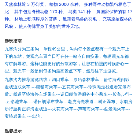
天然森林近 3 万公顷， 植物 2000 余种。 多种野生动物繁衍栖息于
此， 其中包括脊椎动物 170 种、 鸟类 141 种， 属国家保护的有 17
种。 林地上积满厚厚的苔藓， 散落着鸟兽的羽毛， 充满原始森林的
风貌， 使人仿佛置身于美妙的世外天地。
游玩指南
九寨沟分为三条沟，单程49公里，沟内每个景点都有一个观光车上
下的车站，凭观光车票当日可在任一站点自由换乘，每辆观光车都
有讲解导游。这样也能更好的分散游客，让您在拍照的时候舒心一
些。观光车一般是到每条沟最高景点下车，然后往下走游览。
九寨沟内推荐游览路线：沟口乘车---原始森林乘车---箭竹海观倒影
走栈道或乘车 ---熊猫海乘车---五花海乘车---珍珠滩走栈道看完瀑布
后走栈道至镜海停车场乘车---诺日朗旅游服务中心乘车---长海步行--
-五彩池乘车 ---诺日朗瀑布乘车---老虎海走栈道---树正瀑布、水磨房
步行至树正群海走栈道---火花海乘车---芦苇海乘车---盆景滩乘车---
宝镜岩乘车 ---出沟。
温馨提示