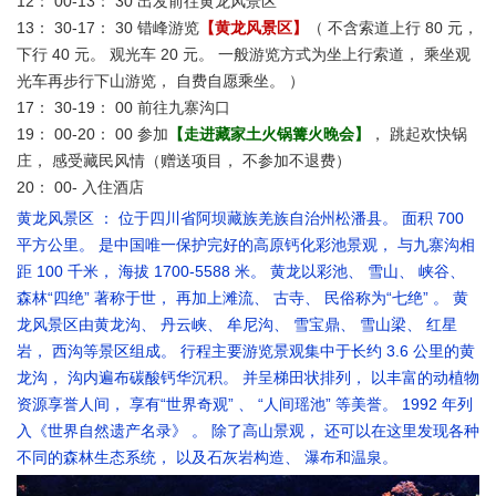
12： 00-13： 30 出发前往黄龙风景区
13： 30-17： 30 错峰游览
【黄龙风景区】
（ 不含索道上行 80 元，
下行 40 元。 观光车 20 元。 一般游览方式为坐上行索道， 乘坐观
光车再步行下山游览， 自费自愿乘坐。 ）
17： 30-19： 00 前往九寨沟口
19： 00-20： 00 参加
【走进藏家土火锅篝火晚会】
， 跳起欢快锅
庄， 感受藏民风情（赠送项目， 不参加不退费）
20： 00- 入住酒店
黄龙风景区 ： 位于四川省阿坝藏族羌族自治州松潘县。 面积 700
平方公里。 是中国唯一保护完好的高原钙化彩池景观， 与九寨沟相
距 100 千米， 海拔 1700-5588 米。 黄龙以彩池、 雪山、 峡谷、
森林“四绝” 著称于世， 再加上滩流、 古寺、 民俗称为“七绝” 。 黄
龙风景区由黄龙沟、 丹云峡、 牟尼沟、 雪宝鼎、 雪山梁、 红星
岩， 西沟等景区组成。 行程主要游览景观集中于长约 3.6 公里的黄
龙沟， 沟内遍布碳酸钙华沉积。 并呈梯田状排列， 以丰富的动植物
资源享誉人间， 享有“世界奇观” 、 “人间瑶池” 等美誉。 1992 年列
入《世界自然遗产名录》 。 除了高山景观， 还可以在这里发现各种
不同的森林生态系统， 以及石灰岩构造、 瀑布和温泉。