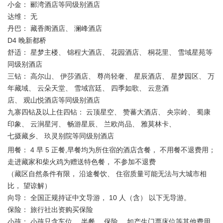
小金： 郦湾酒店等同级别酒店
达维： 无
丹巴： 藏香阁酒店、 澜峰酒店
D4 晚新都桥
舒适： 星梦主楼、 锦程大酒店、 花园酒店、 桐花里、 雪域星苑等
同级别酒店
三钻： 高尔山、 伊莎酒店、 尊尚轻奢、 星辰酒店、 星梦园区、 万
年藏域、 云朵天堂、 雪域宫廷、 四季如歌、 云意酒
店、 观山悦酒店等同级别酒店
九寨四钻及以上住四钻： 云顶星空、 赞蕃大酒店、 央宗岭、 蜀康
印象、 云涧星河、 畅游星辰、 兰欧尚品、 雅莫林卡、
七摄藏乡、 玖灵别院等同级别酒店
用餐： 4 早 5 正餐,早餐均为所住宿的酒店含餐， 不用餐不退费用；
走进藏家和柴火鸡为赠送特色餐， 不参加不退费
（藏区自然条件有限， 沿途餐饮、 住宿质量可能无法与大城市相
比， 望谅解）
向导： 全国正规持证中文导游， 10 人（含） 以下无导游。
保险： 旅行社出资购买保险
小孩： 小孩只含车位， 半餐， 保险， 如产生门票床位等其他费用