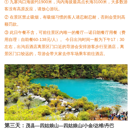
① 九寨沟口海拔约1900米，沟内海拔最高点长海3100米，大多数游
客没有高原反应，请放心游玩。
② 在景区禁止吸烟，有吸烟习惯的客人请忍耐忍耐，否则会受到高
额罚款。
③ 此日午餐不含，可前往景区内唯一的餐厅---诺日朗餐厅用餐（费
用自理：自助餐60-138元/人）。 今日出沟时间一般为下午17：30
左右，出沟后酒店离景区门口近的导游会安排游客步行至酒店，离
景区门口较远的，导游会带大家去停车场乘车前往酒店。
第三天：
茂县—四姑娘山—四姑娘山/小金/达维/丹巴