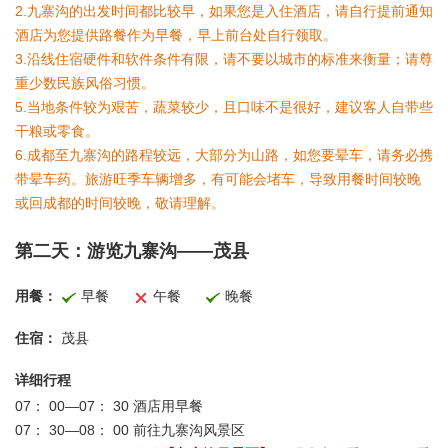
2.九寨沟的出发时间都比较早，如果您是入住酒店，请自行提前通知
酒店为您提供路餐作为早餐，早上前台处自行领取。
3.沿线住宿硬件和软件条件有限，请不要以城市的标准来衡量；请尊
重少数民族风俗习惯。
5.当地条件较为艰苦，蔬菜较少，且口味不是很好，建议客人自带些
干粮或零食。
6.成都至九寨沟的路程较远，大部分为山路，如您要晕车，请务必携
带晕车药。旅游旺季车辆增多，有可能会堵车，导致用餐时间较晚
或回成都的时间较晚，敬请理解。
第二天：
游览九寨沟——茂县
用餐：
早餐
午餐
晚餐
住宿：
茂县
详细行程
07： 00—07： 30 酒店用早餐
07： 30—08： 00 前往九寨沟风景区