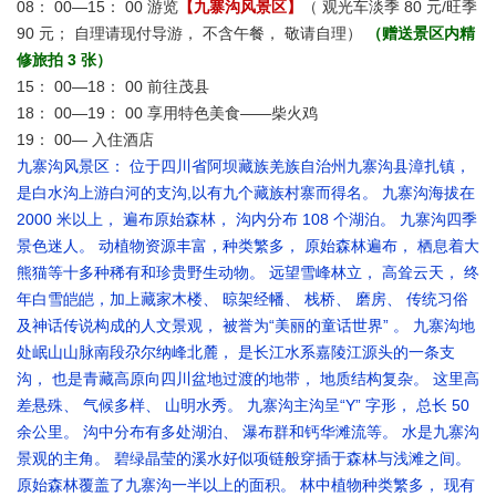
08： 00—15： 00 游览
【九寨沟风景区】
（ 观光车淡季 80 元/旺季
90 元； 自理请现付导游， 不含午餐， 敬请自理）
（赠送景区内精
修旅拍 3 张）
15： 00—18： 00 前往茂县
18： 00—19： 00 享用特色美食——柴火鸡
19： 00— 入住酒店
九寨沟风景区： 位于四川省阿坝藏族羌族自治州九寨沟县漳扎镇，
是白水沟上游白河的支沟,以有九个藏族村寨而得名。 九寨沟海拔在
2000 米以上， 遍布原始森林， 沟内分布 108 个湖泊。 九寨沟四季
景色迷人。 动植物资源丰富，种类繁多， 原始森林遍布， 栖息着大
熊猫等十多种稀有和珍贵野生动物。 远望雪峰林立， 高耸云天， 终
年白雪皑皑，加上藏家木楼、 晾架经幡、 栈桥、 磨房、 传统习俗
及神话传说构成的人文景观， 被誉为“美丽的童话世界” 。 九寨沟地
处岷山山脉南段尕尔纳峰北麓， 是长江水系嘉陵江源头的一条支
沟， 也是青藏高原向四川盆地过渡的地带， 地质结构复杂。 这里高
差悬殊、 气候多样、 山明水秀。 九寨沟主沟呈“Y” 字形， 总长 50
余公里。 沟中分布有多处湖泊、 瀑布群和钙华滩流等。 水是九寨沟
景观的主角。 碧绿晶莹的溪水好似项链般穿插于森林与浅滩之间。
原始森林覆盖了九寨沟一半以上的面积。 林中植物种类繁多， 现有