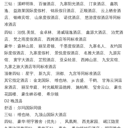
三钻： 溪畔明珠、 百俪酒店、 九寨阳光酒店、 汀泉酒店、 鑫凯
逸、 益路莱国际度假村、 锦辰假日酒店、 正顺酒店、 云上栖舍酒
店、 银峰宾馆、 山泉度假酒店、 诺优酒店、 悠游度假酒店等同标
准酒店
四钻： 泊悦.美筑、 金卓林、 港威瑞逸酒店、 鑫源大酒店、 泊梵酒
店、 梵之雨度假酒店、 西姆酒店等同标准酒店
豪华： 森林山居、 丽呈君顿、 千墨度假酒店、 九寨名人、 友约国
际度假酒店、 九寨度假村、 景悦度假酒店、 名雅大酒店、 九源宾
馆、 寰宇大酒店、 芷熙酒店、 亚朵轻居、 西姆山居、 九安宾馆、
九寨之旅大酒店等同标准酒店
顶奢四钻： 星宇、 新九宾、 润都、 九宫等同标准酒店
其它指定酒店： 金龙国际、 维也纳、 js 吉盛、 千鹤、 甘海云涧温
泉酒店、 丽呈华庭、 时光戴斯温德姆、 施柏阁、 玺舍云山、 豪生
花园楼、 豪生峡谷楼、 希尔顿
D2 晚茂县
舒适： 尔玛国际同级
三钻： 维也纳、 九顶山国际大酒店
四钻、 豪华:明宇雅舍（优先） 、 凤凰阁、 西羌家园、 岷江隐里