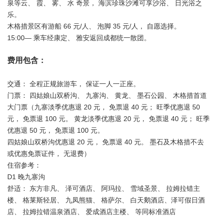
泉等云、 霞、 雾、 水 奇景， 海滨珍珠沙滩可享沙浴、 日光浴之
乐。
木格措景区有游船 66 元/人、 泡脚 35 元/人， 自愿选择。
15:00— 乘车经康定、 雅安返回成都统一散团。
费用包含：
交通： 全程正规旅游车， 保证一人一正座。
门票： 四姑娘山双桥沟、 九寨沟、 黄龙、 墨石公园、 木格措首道
大门票（九寨淡季优惠退 20 元， 免票退 40 元； 旺季优惠退 50
元， 免票退 100 元。 黄龙淡季优惠退 20 元， 免票退 40 元； 旺季
优惠退 50 元， 免票退 100 元。
四姑娘山双桥沟优惠退 20 元， 免票退 40 元。 墨石及木格措不去
或优惠免票证件， 无退费）
住宿参考：
D1 晚九寨沟
舒适： 东方非凡、 泽可酒店、 阿玛拉、 雪域圣景、 拉姆拉错主
楼、 格莱斯轻居、 九凤熊猫、 格萨尔、 白天鹅酒店、泽可假日酒
店、 拉姆拉错温泉酒店、 爱成酒店主楼、 等同标准酒店