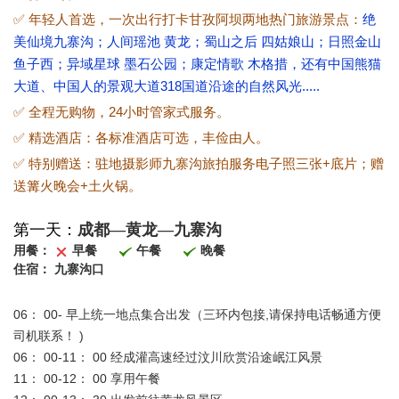
✅ 年轻人首选，一次出行打卡甘孜阿坝两地热门旅游景点：
绝
美仙境九寨沟；人间瑶池 黄龙；蜀山之后 四姑娘山；日照金山
鱼子西；异域星球 墨石公园；康定情歌 木格措，还有中国熊猫
大道、中国人的景观大道318国道沿途的自然风光.....
✅ 全程无购物，24小时管家式服务。
✅ 精选酒店：各标准酒店可选，丰俭由人。
✅ 特别赠送：驻地摄影师九寨沟旅拍服务电子照三张+底片；赠
送篝火晚会+土火锅。
第一天：
成都—黄龙—九寨沟
用餐：
早餐
午餐
晚餐
住宿：
九寨沟口
06： 00- 早上统一地点集合出发（三环内包接,请保持电话畅通方便
司机联系！ )
06： 00-11： 00 经成灌高速经过汶川欣赏沿途岷江风景
11： 00-12： 00 享用午餐