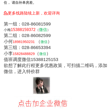
住， 请自补单房差。
💁更多线路陆续上新，欢迎详询
第一组：028-86081599
15388159372
微信
小梅
（
）
第二组：028-86082599
小何
（
）
18981950231
微信
第三组：028-86653394
小李
（
）
15828488829
微信
值班调度微信15388125153
欲想了解此行程更多优惠政策，可扫描二维码，添加
微信，进入特价群