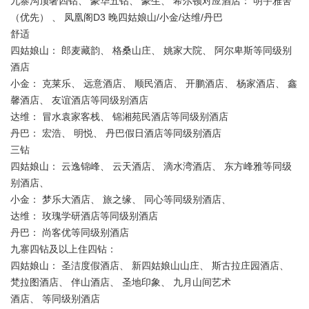
九寨沟顶奢四钻、 豪华五钻、 豪生、 希尔顿对应酒店： 明宇雅舍
（优先） 、 凤凰阁D3 晚四姑娘山/小金/达维/丹巴
舒适
四姑娘山： 郎麦藏韵、 格桑山庄、 姚家大院、 阿尔卑斯等同级别
酒店
小金： 克莱乐、 远意酒店、 顺民酒店、 开鹏酒店、 杨家酒店、 鑫
馨酒店、 友谊酒店等同级别酒店
达维： 冒水袁家客栈、 锦湘苑民酒店等同级别酒店
丹巴： 宏浩、 明悦、 丹巴假日酒店等同级别酒店
三钻
四姑娘山： 云逸锦峰、 云天酒店、 滴水湾酒店、 东方峰雅等同级
别酒店、
小金： 梦乐大酒店、 旅之缘、 同心等同级别酒店、
达维： 玫瑰学研酒店等同级别酒店
丹巴： 尚客优等同级别酒店
九寨四钻及以上住四钻：
四姑娘山： 圣洁度假酒店、 新四姑娘山山庄、 斯古拉庄园酒店、
梵拉图酒店、 伴山酒店、 圣地印象、 九月山间艺术
酒店、 等同级别酒店