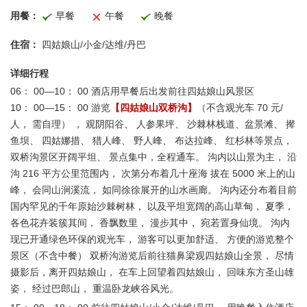
用餐：
早餐
午餐
晚餐
住宿：
四姑娘山/小金/达维/丹巴
详细行程
06： 00—10： 00 酒店用早餐后出发前往四姑娘山风景区
10： 00—15： 00 游览
【四姑娘山双桥沟】
（不含观光车 70 元/
人， 需自理） ， 观阴阳谷、 人参果坪、 沙棘林栈道、盆景滩、 撵
鱼坝、 四姑娜措、 猎人峰、 野人峰、 布达拉峰、 红杉林等景点，
双桥沟景区开阔平坦、 景点集中，全程通车。 沟内以山景为主， 沿
沟 216 平方公里范围内， 次第分布着几十座海 拔在 5000 米上的山
峰， 会同山涧溪流， 如同徐徐展开的山水画廊。 沟内还分布着目前
国内罕见的千年原始沙棘树林， 以及平坦宽阔的高山草甸， 夏季，
各色花卉装簇其间， 香飘数里， 漫步其中， 宛若置身仙境。 沟内
现已开通绿色环保的观光车， 游客可以更加舒适、 方便的游览整个
景区（不含中餐） 双桥沟游览后前往猫鼻梁观四姑娘山全景， 尽情
摄影后，离开四姑娘山， 在车上回望着四姑娘山， 回味东方圣山雄
姿， 经过巴郎山， 重温卧龙峡谷风光。