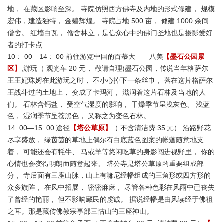
地， 在藏区影响至深。 寺院仿照西方佛寺及内地的形式修建， 规模
宏伟，建造独特， 金碧辉煌。 寺院占地 500 亩， 修建 1000 余间
僧舍。 红墙白瓦， 僧舍林立，是信众心中的佛门圣地也是摄影爱好
者的打卡点
10： 00—14： 00 前往游览中国的百慕大——八美
【墨石公园景
区】
,游玩（ 观光车 20 元， 敬请自理)墨石公园，传说当年格萨尔
王王妃珠姆在此游玩之时， 不小心掉下一条丝巾， 落在这片格萨尔
王战斗过的土地上， 变成了卡玛河， 滋润着这片石林及当地的人
们。 石林含钙盐， 受空气湿度的影响， 干燥季节呈浅灰色、 浅蓝
色， 湿润季节呈苍黑色， 又称之为变色石林。
14: 00—15: 00 途径
【塔公草原】
（ 不含清洁费 35 元） 沿路野花
尽享盛放， 绿茵茵的草地上偶尔有白底蓝色图案的帐蓬随意地支
着， 可能还会有牦牛、 马或羊等悠闲吃草的身影闯进视野里， 你的
心情也会变得明朗而随意起来。 塔公寺是塔公草原的重要组成部
分， 寺后面有三座山脉，山上有嘛尼经幡组成的三角形或四方形的
众多旗阵， 在风中招展， 密密麻麻， 尽管各种色彩在风雨中已丧失
了曾经的艳丽， 但不影响藏民的虔诚。 据说经幡是由风读经于佛祖
之耳。那是藏传佛教宗事部三怙山的三座神山。