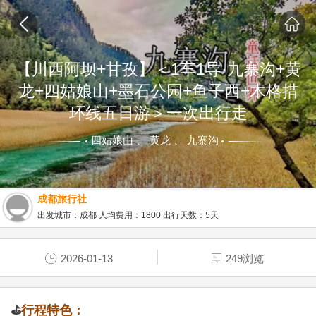
【川西阿坝+甘孜】＜1车1导·九寨沟+黄
龙+四姑娘山+墨石公园+鱼子西+木格措
环线五日游＞一次出行走
四姑娘山 、 黄龙 、 九寨沟
成都旅行社
出发城市：成都 人均费用：1800 出行天数：5天
2026-01-13
249浏览
⛳
行程特色：