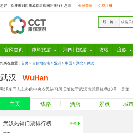
您好，欢迎来到四川成都康辉国际旅行社总部！
会员登录
|
免费注册
线 路
官网首页
康辉旅游
到四川旅游
攻略
度假
您所在位置：
首页
>
目的地指南
>
亚洲
>
中国
>
湖北
>
武汉
武汉
WuHan
毛泽东同志主办的中央农民讲习所旧址位于武汉市武昌红巷13号，是第一
主页
线路
酒店
景点
城
武汉热销门票排行榜
更多