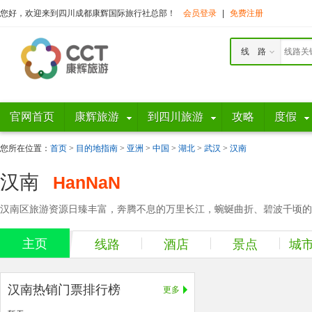
您好，欢迎来到四川成都康辉国际旅行社总部！
会员登录
|
免费注册
线 路
官网首页
康辉旅游
到四川旅游
攻略
度假
您所在位置：
首页
>
目的地指南
>
亚洲
>
中国
>
湖北
>
武汉
>
汉南
汉南
HanNaN
汉南区旅游资源日臻丰富，奔腾不息的万里长江，蜿蜒曲折、碧波千顷的蚂
主页
线路
酒店
景点
城
汉南热销门票排行榜
更多