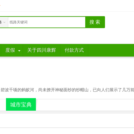
册
路
度假
关于四川康辉
付款方式
碧波千顷的蚂蚁河，尚未撩开神秘面纱的纱帽山，已向人们展示了几万前人
城市宝典