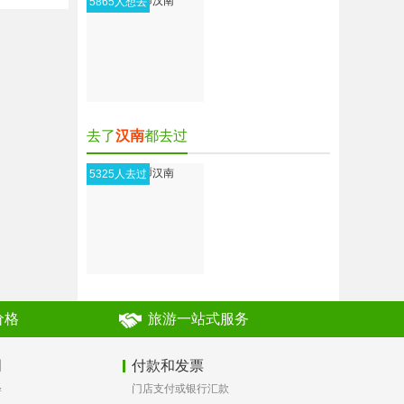
汉南
5865人想去
去了
汉南
都去过
汉南
5325人去过
价格
旅游一站式服务
明
付款和发票
释
门店支付或银行汇款