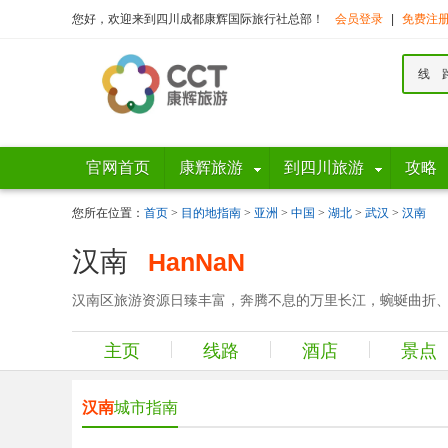
您好，欢迎来到四川成都康辉国际旅行社总部！
会员登录
|
免费注
线 
官网首页
康辉旅游
到四川旅游
攻略
您所在位置：
首页
>
目的地指南
>
亚洲
>
中国
>
湖北
>
武汉
>
汉南
汉南
HanNaN
汉南区旅游资源日臻丰富，奔腾不息的万里长江，蜿蜒曲折、
主页
线路
酒店
景点
汉南
城市指南