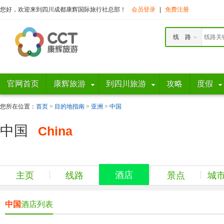
您好，欢迎来到四川成都康辉国际旅行社总部！
会员登录
|
免费注册
线 路
官网首页
康辉旅游
到四川旅游
攻略
度假
您所在位置：
首页
>
目的地指南
>
亚洲
>
中国
中国
China
酒店
主页
线路
景点
城
中国
酒店列表