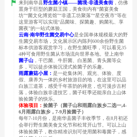
来到南华县
野生菌小镇
——菌境·非遗美食街
，
仿佛
置身于巨型的蘑菇王国，美食街内有
“菌宴美食
坊”“菌文化博览馆”“非遗工坊聚落”“星空夜市”等在
这里游客可以实现“品菌味、探菌趣、购菌礼、享
菌夜”的一站式体验。
云南
·南华野生菌交易中心
是全国单体规模最大的野
生菌交易市场，文化展示区内陈列
600余份野生菌
标本供游客观赏学习，在野生菌旺季，可以看见35
4种可食用野生菌从市场流向世界各地。登上南华
菌子山
，
干巴菌、牛肝菌、白葱菌、青头菌等众
多，可以徒步体验沉浸式捡菌子的乐趣。
雨露蘑菇小屋：
是一处集休闲、观光、体验、度
假、康养为一体的乡村旅游目的地，在这里可以品
白族三道茶，感受千年茶韵的禅意，也可漫步古村
落，体验白族非遗技艺，菌子旺季还能亲自上山体
验捡菌子的快乐。
体验项目：
捡菌子（菌子山和雨露白族乡二选一
,4-
6月雨露白族乡，7-9月捡菌子）
每年
7-10月份，是南华县菌子丰收季节，在8月初还
会举行野生菌美食文化节和松茸开山节。可以上山
体验捡菌子，教你精准识别可使用菌和毒菌子，感