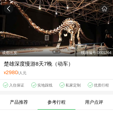
成都出发
线路编号:0001264
楚雄深度慢游8天7晚（动车）
2980
¥
/人元
入住保证
实地踩线
私家定制
优质行程
产品推荐
参考行程
用户点评