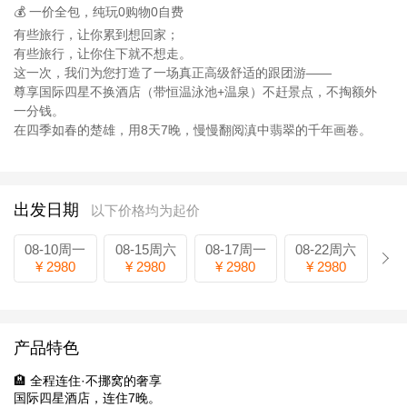
💰 一价全包，纯玩0购物0自费
有些旅行，让你累到想回家；
有些旅行，让你住下就不想走。
这一次，我们为您打造了一场真正高级舒适的跟团游——
尊享国际四星不换酒店（带恒温泳池+温泉）不赶景点，不掏额外
一分钱。
在四季如春的楚雄，用8天7晚，慢慢翻阅滇中翡翠的千年画卷。
出发日期
以下价格均为起价
08-10周一
08-15周六
08-17周一
08-22周六
¥ 2980
¥ 2980
¥ 2980
¥ 2980
产品特色
🏨 全程连住·不挪窝的奢享
国际四星酒店，连住7晚。