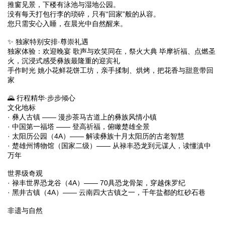
推窗见景，下楼有泳池与湿地公园。
没有每天打包行李的琐碎，只有“回家”般的从容。
您只需安心入睡，在晨光中自然醒来。
✨ 独家特别安排·尊崇礼遇
独家体验：欢迎晚宴 歌声与欢笑同在，祭火大典 毕摩祈福、点燃圣
火，沉浸式感受彝族最隆重的迎宾礼
手作时光 姚小花鲜花饼工坊，亲手揉制、烘烤，把花香与甜意带回
家
🌄 行程精华·步步倾心
文化地标
· 彝人古镇 —— 漫步茶马古道上的彝族风情小镇
· 中国第一福塔 —— 登高祈福，俯瞰楚雄全景
· 太阳历公园（4A）—— 解读彝族十月太阳历的古老智慧
· 楚雄州博物馆（国家二级）—— 从禄丰恐龙到元谋人，读懂滇中
万年
世界级奇观
· 禄丰世界恐龙谷（4A）—— 70具恐龙骨架，穿越侏罗纪
· 黑井古镇（4A）—— 云南四大古镇之一，千年盐都的红砂石巷
非遗与自然