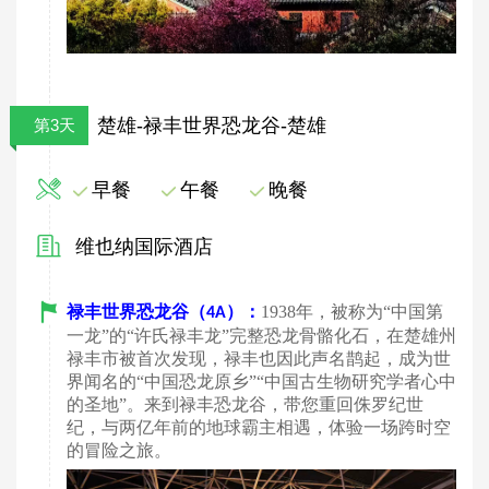
楚雄-禄丰世界恐龙谷-楚雄
第3天
早餐
午餐
晚餐
维也纳国际酒店
禄丰世界恐龙谷（
）：
1938年，被称为“中国第
4A
一龙”的“许氏禄丰龙”完整恐龙骨骼化石，在楚雄州
禄丰市被首次发现，禄丰也因此声名鹊起，成为世
界闻名的“中国恐龙原乡”“中国古生物研究学者心中
的圣地”。来到禄丰恐龙谷，带您重回侏罗纪世
纪，与两亿年前的地球霸主相遇，体验一场跨时空
的冒险之旅。