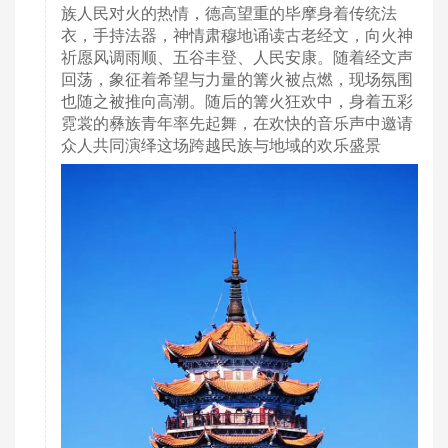
族人民对火的热情，德高望重的毕摩身着传统法
衣，手持法器，神情肃穆地诵读古老经文，向火神
祈愿风调雨顺、五谷丰登、人民安康。随着经文声
回荡，象征着希望与力量的篝火被点燃，现场氛围
也随之被推向高潮。随后的篝火狂欢中，身着五彩
霓裳的彝族青年率先起舞，在欢快的音乐声中邀请
众人共同演绎这场跨越民族与地域的欢乐盛景