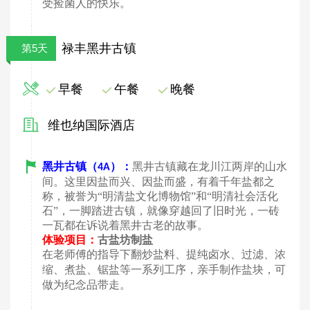
受捡菌人的快乐。
禄丰黑井古镇
第5天
早餐
午餐
晚餐
维也纳国际酒店
黑井古镇（
）：
黑井古镇藏在龙川江两岸的山水
4A
间。这里因盐而兴、因盐而盛，有着千年盐都之
称，被誉为
“明清盐文化博物馆”和“明清社会活化
石”，一脚踏进古镇，就像穿越回了旧时光，一砖
一瓦都在诉说着黑井古老的故事
。
体验项目：
古盐坊制盐
在老师傅的指导下翻炒盐料、提纯卤水、过滤、浓
缩、煮盐、锯盐等一系列工序，亲手制作盐块，可
做为纪念品带走。