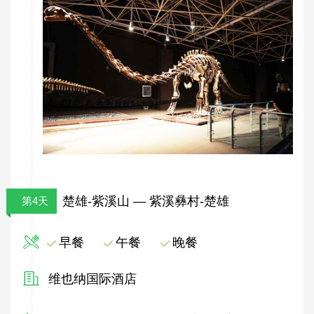
楚雄-紫溪山 — 紫溪彝村-楚雄
第4天
早餐
午餐
晚餐
维也纳国际酒店