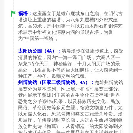
福塔：
这座矗立于楚雄市鹿城东山之巅、在明代古
塔遗址上重建的福塔，为八角九层楼阁外廊式建
筑，高
59米，是中国第一座以彩画木雕石刻铜铸艺
术展示中华福文化深厚内涵的景观古塔，为誉
为“中国第一福塔”。
太阳历公园（
）：
清晨漫步在
健康步道上，感受
4A
清晨的静谧，园内
“一海一瀑四广场，六寨八区一
条龙”巧夺天工，神秘幽深，十月太阳历广场的最
高处，几根高度不等的巨大图腾柱，让人感觉到一
种庄严、神圣、肃穆交融的气氛。
州博物馆（国家二级博物馆、
）：
楚雄州博物馆
4A
展览分为基本陈列、网上展厅和临时展览三部分。
管内展示了楚雄州丰富的古生物化石遗存和
“世界
恐龙之乡”的独特风采，以及彝族历史文化、民族
民俗、革命历史等多元主题，馆藏文物逾万件，尤
以元谋人化石、恐龙骨架和彝文古籍最为珍贵。漫
步展厅，仿佛穿越时空长廊，从远古生命起源到彝
族创世史诗《梅葛》，从青铜器上的太阳纹饰到火
把节的活态传承，每一件展品都在无声诉说这片土