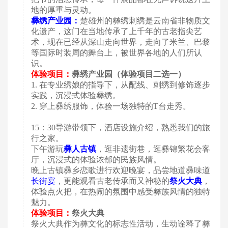
地的厚重与灵动。
彝绣产业园：
楚雄州的彝绣刺绣是云南省非物质文
化遗产，这门在当地传承了上千年的古老指尖艺
术，现在已经从深山走向世界，走向了米兰、巴黎
等国际时装周的舞台上，被世界各地的人们所认
识。
体验项目：
彝绣产业园（体验项目二选一）
1.
在专业绣娘的指导下，从配线、刺绣到修饰逐步
实践，沉浸式体验彝绣。
2.
穿上彝绣服饰，体验一场独特的
T台走秀。
15：30导游带领下，酒店设施介绍，熟悉我们的旅
行之家。
下午游玩
彝人古镇
，逛非遗街巷，逛彝锦繁花会客
厅，沉浸式的体验浓郁的民族风情。
晚上古镇彝乡恋歌进行欢迎晚宴，品尝地道彝味道
长街宴
，更能观看古老传承而又神秘的
祭火大典
，
体验点火把，在热闹的氛围中感受彝族风情的独特
魅力。
体验项目：
祭火大典
祭火大典作为彝文化的标志性活动，生动诠释了彝