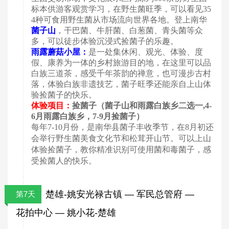
标本供游客观赏学习，在野生菌旺季，可以看见35
4种可食用野生菌从市场流向世界各地。登上南华
菌子山
，
干巴菌、牛肝菌、白葱菌、青头菌等众
多，可以徒步体验沉浸式捡菌子的乐趣。
雨露蘑菇小屋：
是一处集休闲、观光、体验、度
假、康养为一体的乡村旅游目的地，在这里可以品
白族三道茶，感受千年茶韵的禅意，也可漫步古村
落，体验白族非遗技艺，菌子旺季还能亲自上山体
验捡菌子的快乐。
体验项目：
捡菌子（菌子山和雨露白族乡二选一
,4-
6月雨露白族乡，7-9月捡菌子）
每年
7-10月份，是南华县菌子丰收季节，在8月初还
会举行野生菌美食文化节和松茸开山节。可以上山
体验捡菌子，教你精准识别可使用菌和毒菌子，感
受捡菌人的快乐。
楚雄-姚安光禄古镇 — 军民总管府 —
第7天
花拍中心 — 姚小花-楚雄