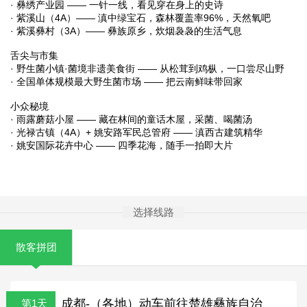
· 彝绣产业园 —— 一针一线，看见穿在身上的史诗
· 紫溪山（4A）—— 滇中绿宝石，森林覆盖率96%，天然氧吧
· 紫溪彝村（3A）—— 彝族原乡，炊烟袅袅的生活气息
舌尖与市集
· 野生菌小镇·菌境非遗美食街 —— 从松茸到鸡枞，一口尝尽山野
· 全国单体规模最大野生菌市场 —— 把云南鲜味带回家
小众秘境
· 雨露蘑菇小屋 —— 藏在林间的童话木屋，采菌、喝菌汤
· 光禄古镇（4A）+ 姚安路军民总管府 —— 滇西古建筑精华
· 姚安国际花卉中心 —— 四季花海，随手一拍即大片
选择线路
散客拼团
成都-（各地）动车前往楚雄彝族自治
第1天