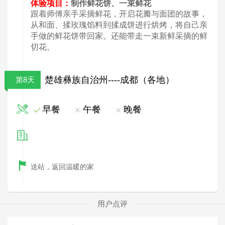
体验项目：
制作鲜花饼、一束鲜花
跟着师傅亲手采摘鲜花，开启花瓣与面团的故事，
从和面、揉玫瑰馅料到揉成饼进行烘烤，将自己亲
手做的鲜花饼带回家。还能带走一束新鲜采摘的鲜
切花。
楚雄彝族自治州----成都（各地）
第8天
早餐
午餐
晚餐
送站，返回温暖的家
用户点评