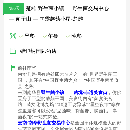
楚雄-野生菌小镇 — 野生菌交易中心
第6天
— 菌子山 — 雨露蘑菇小屋-楚雄
早餐
午餐
晚餐
维也纳国际酒店
前往南华
南华县是拥有楚雄四大名片之一的
“世界野生菌王
国”，其还有“中国野生菌之乡”、“中国野生菌美食
县”之称！
来到南华县
野生菌小镇
——菌境·非遗美食街
，
仿佛
置身于巨型的蘑菇王国，美食街内有
“菌宴美食
坊”“菌文化博览馆”“非遗工坊聚落”“星空夜市”等在
这里游客可以实现“品菌味、探菌趣、购菌礼、享
菌夜”的一站式体验。
云南
·南华野生菌交易中心
是全国单体规模最大的野
生菌交易市场，文化展示区内陈列
600余份野生菌