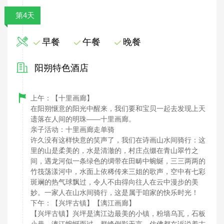
第4天
早餐
午餐
晚餐
阳朔特色酒店
上午：【十里画廊】
在阳朔惬意的阳光中醒来，我们要和宝贝一起去发现上天
遗落在人间的明珠——十里画廊。
亲子活动：十里画廊走单骑
许久没有这样快意的笑声了，我们在诗画山水间骑行：这
里的山是柔美的，水是清澈的，村庄点缀在青山翠竹之
间，遇龙河似一条绿色的绸带在田畴中蜿蜒，三三两两的
竹筏荡漾河中，水面上依稀传来三姐的歌声，空中有七彩
斑斓的热气球飘过，令人不由得向往人在云中漫步的美
妙。一家人在山水间骑行，这是属于咱家的快乐时光！
下午：【兴坪古镇】【漓江画廊】
【兴坪古镇】兴坪是漓江边最美的小镇，粉墙乌瓦，石板
小巷，漓江蜿蜒而过，群峰倒影无言，仿佛都在诉说着古