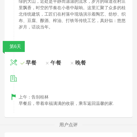
绿的大山，近处是平静而潺潺的流水，岁月的味道在村庄
里飘香，时空的节奏在小巷中敲响。这里汇聚了众多的桂
北传统建筑，工匠们在村落中现场演示着陶艺、纺纱、织
布、豆腐、酿酒、榨油、打铁等传统工艺，真好似：悠悠
岁月，话说当年。
第6天
早餐
午餐
晚餐
上午：告别桂林
早餐后，带着幸福满满的收获，乘车返回温馨的家.
用户点评