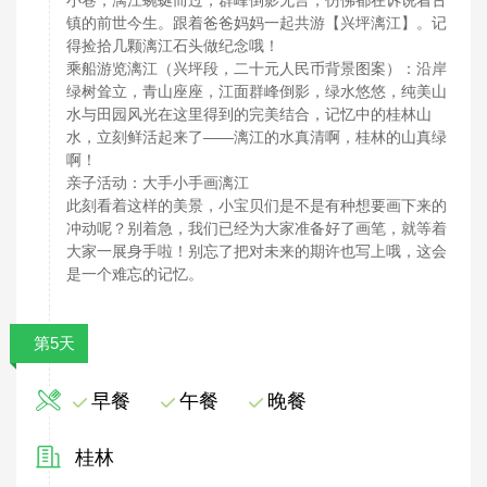
镇的前世今生。跟着爸爸妈妈一起共游【兴坪漓江】。记
得捡拾几颗漓江石头做纪念哦！
乘船游览漓江（兴坪段，二十元人民币背景图案）：沿岸
绿树耸立，青山座座，江面群峰倒影，绿水悠悠，纯美山
水与田园风光在这里得到的完美结合，记忆中的桂林山
水，立刻鲜活起来了——漓江的水真清啊，桂林的山真绿
啊！
亲子活动：大手小手画漓江
此刻看着这样的美景，小宝贝们是不是有种想要画下来的
冲动呢？别着急，我们已经为大家准备好了画笔，就等着
大家一展身手啦！别忘了把对未来的期许也写上哦，这会
是一个难忘的记忆。
第5天
早餐
午餐
晚餐
桂林