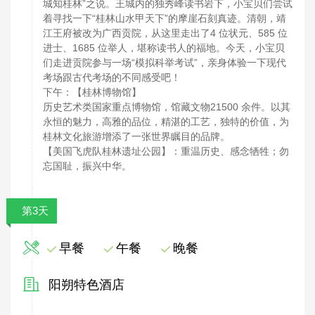
城知桂林”之说。王城内的独秀峰读书岩下，小宝贝们尝试
着寻找一下“桂林山水甲天下”的摩崖石刻真迹。清朝，靖
江王府被改为广西贡院，从这里走出了4 位状元、585 位
进士、1685 位举人，堪称读书人的福地。今天，小宝贝
们走进贡院参与一场“模拟科举考试”，亲身体验一下现代
考场跟古代考场的不同感受吧！
下午：【桂林博物馆】
历史艺术类国家重点博物馆，馆藏文物21500 余件。以其
永恒的魅力，高雅的品位，精湛的工艺，独特的价值，为
桂林文化旅游增添了一张世界瞩目的品牌。
【美国飞虎队桂林遗址公园】：重温历史、感念牺牲；勿
忘国耻，振兴中华。
第3天
早餐
午餐
晚餐
阳朔特色酒店