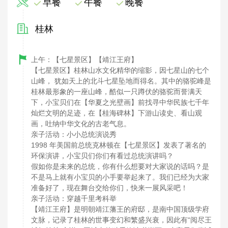
早餐
午餐
晚餐
桂林
上午：【七星景区】【靖江王府】
【七星景区】桂林山水文化精华的缩影，因七星山的七个
山峰， 犹如天上的北斗七星坠地而得名。其中的骆驼峰是
桂林最形象的一座山峰，酷似一只蹲伏的骆驼而誉满天
下，小宝贝们在【华夏之光壁画】前找寻中华民族七千年
灿烂文明的足迹，在【桂海碑林】下游山读史、看山观
画，吐纳中华文化的古老气息。
亲子活动：小小总统演说秀
1998 年美国前总统克林顿在【七星景区】发表了著名的
环保演讲，小宝贝们你们有看过总统演讲吗？
假如你是未来的总统，你有什么想要对大家说的话吗？是
不是马上就有小宝贝的小手要举起来了。我们已经为大家
准备好了，现在舞台交给你们，快来一展风采吧！
亲子活动：穿越千里考科举
【靖江王府】是明朝靖江藩王的府邸，是南中国顶级学府
文脉，记录了桂林的世事变幻和繁盛兴衰，因此有“阅尽王