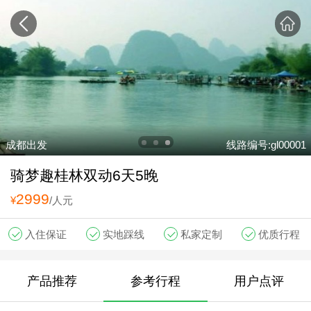
成都出发
线路编号:gl00001
骑梦趣桂林双动6天5晚
2999
¥
/人元
入住保证
实地踩线
私家定制
优质行程
产品推荐
参考行程
用户点评