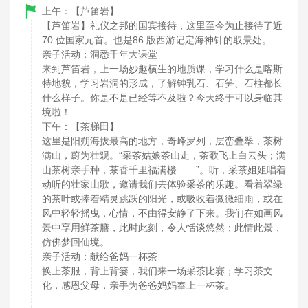
上午：【芦笛岩】
【芦笛岩】礼仪之邦的国宾接待，这里至今为止接待了近
70 位国家元首。也是86 版西游记定海神针的取景处。
亲子活动：洞悉千年大课堂
来到芦笛岩，上一场妙趣横生的地质课，学习什么是喀斯
特地貌，学习岩洞的形成，了解钟乳石、石笋、石柱都长
什么样子。你是不是已经等不及啦？今天终于可以身临其
境啦！
下午：【茶梯田】
这里是阳朔海拔最高的地方，奇峰罗列，层峦叠翠，茶树
满山，蔚为壮观。“采茶姑娘茶山走，茶歌飞上白云头；满
山茶树亲手种，茶香千里福满楼……”。听，采茶姐姐唱着
动听的壮家山歌，邀请我们去体验采茶的乐趣。看着翠绿
的茶叶或捧着精灵跳跃的阳光，或吸收着微微细雨，或在
风中轻轻摇曳，心情，不由得安静了下来。我们在如画风
景中享用鲜茶膳，此时此刻，令人恬谈悠然；此情此景，
仿佛梦回仙境。
亲子活动：献给爸妈一杯茶
换上茶服，背上背篓，我们来一场采茶比赛；学习茶文
化，感恩父母，亲手为爸爸妈妈奉上一杯茶。