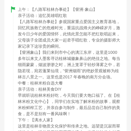
上午：【八路军桂林办事处】【訾洲·象山】
亲子活动：追忆英雄唱红歌
【八路军桂林办事处】参观国家重点爱国主义教育基地，
回忆民族救亡的危难时光，重温抗战烽火的峥嵘岁月，激
发今日少年的爱国情怀，此情此景怎能不把红歌唱起来，
父母孩子全团成员大家一起牵手唱红歌，专业的摄影师大
家记录下这珍贵的瞬间。
【訾洲象山】我们来到市中心的漓江东岸，这里是1000
多年以来文人墨客寻访桂林城徽象鼻山的绝佳之地。每当
细雨蒙蒙，烟波渺渺之时，洲上笼罩于轻纱薄雾之中，若
隐若现，宛若蓬莱仙境，“訾洲烟雨”的绝妙景观被称为桂
林古八景之一。这里也是2017 年春晚的南方分会场。
中餐：桂林米粉自选大餐
亲子活动：桂林美食DIY
早就听说桂林米粉好吃，今天我们要大饱口福了。在【桂
林米粉文化中心】，同学们在实地了解米粉的故事，观察
米粉鲜榨工艺，并亲自参与制作，最后品尝自己制作的美
食，是不是别有一番风味啊！
下午：【漓水人家】
这里是桂林非物质文化保护和传承之地。远望是沉寂而翠