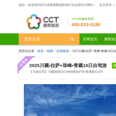
您好，欢迎来到四川成都康辉国际旅行社总部官方网站！
会员登录
|
24小时服务热线
400-033-0180
全部分类
官网首页
康辉旅
您所在位置：
首页
>
线路
>
自驾旅游
> 2025川藏•拉萨+珠峰•青藏18日
2025川藏•拉萨+珠峰•青藏18日自驾游
【天路自驾】川藏南线G318•珠峰保护区•青藏线G109