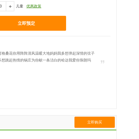
儿童
优惠政策
立即预定
育格桑花你用阵阵清风温暖大地妈妈我多想弹起深情的弦子
多想跳起热情的锅庄为你献一条洁白的哈达我爱你珠朗玛
立即购买