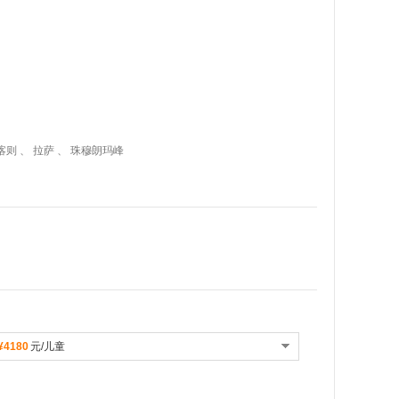
日喀则 、 拉萨 、 珠穆朗玛峰
¥4180
元/儿童