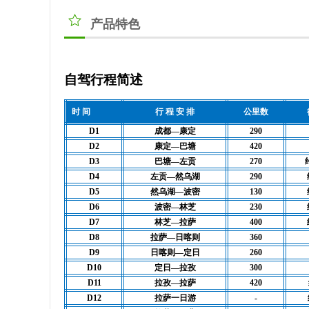
产品特色
自驾行程简述
时 间
行 程 安 排
公里数
D1
成都—康定
290
D2
康定—巴塘
420
D3
巴塘—左贡
270
D4
左贡—然乌湖
290
D5
然乌湖—波密
130
D6
波密—林芝
230
D7
林芝—拉萨
400
D8
拉萨—日喀则
360
D9
日喀则—定日
260
D10
定日—拉孜
300
D11
拉孜—拉萨
420
D12
拉萨一日游
-