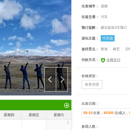
出发城市：
成都
往返交通：
汽车
预订提醒：
建议提前3天预订
游玩主题：
汽车团
途径景点：
青海 、 林芝 、 
付款方式：
余额支付
价格类型：
散客拼团
出发日期：
08-10
出发，
¥9300
元/成人，
星期四
星期五
星期六
1
参团人数：