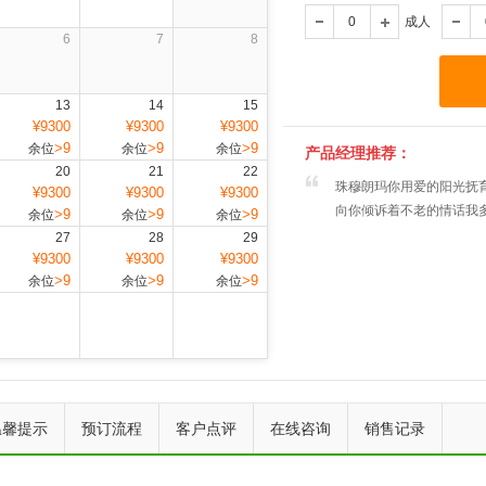
成人
6
7
8
13
14
15
¥9300
¥9300
¥9300
>9
>9
>9
余位
余位
余位
产品经理推荐：
20
21
22
珠穆朗玛你用爱的阳光抚
¥9300
¥9300
¥9300
向你倾诉着不老的情话我
>9
>9
>9
余位
余位
余位
27
28
29
¥9300
¥9300
¥9300
>9
>9
>9
余位
余位
余位
上一个
下一个
温馨提示
预订流程
客户点评
在线咨询
销售记录