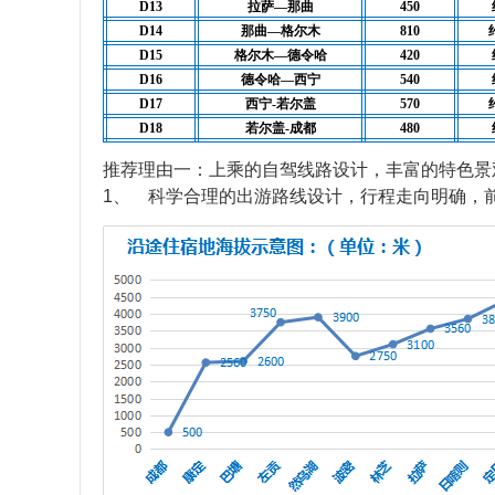
D13
拉萨—那曲
450
D14
那曲—格尔木
810
D15
格尔木—德令哈
420
D16
德令哈—西宁
540
D17
西宁-若尔盖
570
D18
若尔盖-成都
480
推荐理由一：上乘的自驾线路设计，丰富的特色景
1、 科学合理的出游路线设计，行程走向明确，