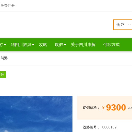
免费注册
线路
游
到四川旅游
攻略
度假
关于四川康辉
付款方式
自驾游
推荐
9300
¥
促销价格：
元
线路编号：
0000189