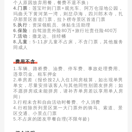
个人原因放弃用餐，餐费不退不换）
4.门票
：莲宝叶则门票+观光车、阿万仓湿地公园，
玛曲天下黄河第一湾，则岔尕海，四川郎木寺，扎
尕那景区首道门票，拉卜楞寺景区首道门票
5.执行
：资深领航员、体贴生活助理
6.保险
：自驾游意外险80万+旅行社责任险400万
7.活动
：撒龙达、挂经幡
8.儿童
：5-11岁儿童不占床，不含门票，其他服务
同成人
费用不含
1.车辆、路桥费、油费、停车费、事故处理费用、
违章罚金、租车押金
2.单房差（报价按2人入住1间房核算，如出现单男
单女，尽量安排该客人与其他同性别团友拼房；如
不愿拼房或未能拼房，请补齐单房差以享用单人房
间）
3.行程未含和自由活动时餐费、个人消费
4.行程除所列景区第一大门票外的骑马、索道、景
区交通、小景点门票
5.不占床的团友早餐自理(不限年龄)