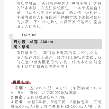
酒店早餐后，我们前往被誉为“中国小瑞士”之称
的郎木寺镇，白龙江穿镇而过，一条小溪融合了
藏、回两个和平共处的民族，晒大佛、做礼拜，
小溪两边的人们各自用不同的方式传达着对信仰
的执著。下午经过热尔大坝草原抵达若尔盖县
城，入住酒店。
DAY 08
若尔盖—成都 460km
餐：早餐
酒店早餐后， 我们踏上返程的路，经过松潘、
茂县抵达汶川上高速，经过都江堰抵达成都，我
们在途中服务区收取对讲机，结束本次自驾之
旅！我们期待再次与您相遇！
费用包含
1.车辆：
5座SUV车型，4人/车（车型参考：C-R
V、RV4、奇骏、坦克300等同级车型）
2.住宿
：全程品质酒店标间7晚
3.用餐
：全程7早餐、5顿正餐、2顿特色餐（正餐
餐标60元/人/餐，特色餐餐标80-100元/人/餐，因