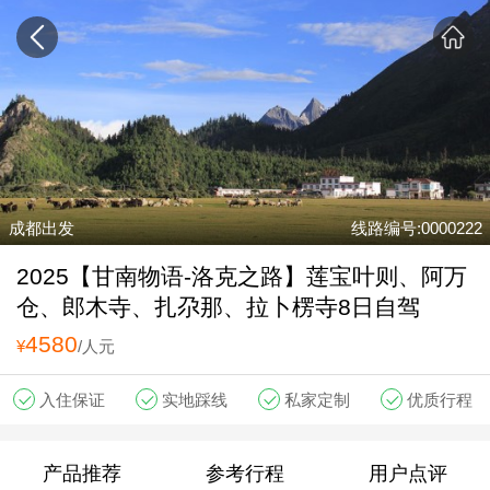
成都出发
线路编号:0000222
2025【甘南物语-洛克之路】莲宝叶则、阿万
仓、郎木寺、扎尕那、拉卜楞寺8日自驾
4580
¥
/人元
入住保证
实地踩线
私家定制
优质行程
产品推荐
参考行程
用户点评