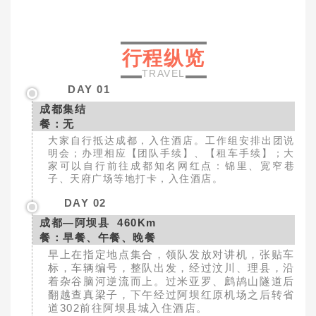
行程纵览
TRAVEL
DAY 01
成都集结
餐：无
大家自行抵达成都，入住酒店。工作组安排出团说
明会；办理相应【团队手续】、【租车手续】；大
家可以自行前往成都知名网红点：锦里、宽窄巷
子、天府广场等地打卡，入住酒店。
DAY 02
成都—阿坝县 460Km
餐：早餐、午餐、晚餐
早上在指定地点集合，领队发放对讲机，张贴车
标，车辆编号，整队出发，经过汶川、理县，沿
着杂谷脑河逆流而上。过米亚罗、鹧鸪山隧道后
翻越查真梁子，下午经过阿坝红原机场之后转省
道302前往阿坝县城入住酒店。