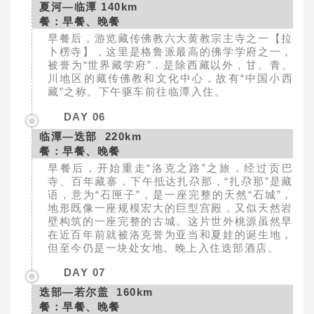
夏河—临潭 14
0km
餐：早餐、晚餐
早餐后，游览藏传佛教六大黄教宗主寺之一【拉
卜楞寺】，这里是格鲁派最高的佛学学府之一，
被誉为“世界藏学府”，是除西藏以外，甘、青、
川地区的藏传佛教和文化中心，故有“中国小西
藏”之称。下午驱车前往临潭入住。
DAY 06
临潭—迭部 220km
餐：早餐、晚餐
早餐后，开始重走“洛克之路”之旅，经过贡巴
寺、百年藏寨，下午抵达扎尕那，“扎尕那”是藏
语，意为“石匣子”，是一座完整的天然“石城”，
地形既像一座规模宏大的巨型宫殿，又似天然岩
壁构筑的一座完整的古城。这片世外桃源虽然早
在近百年前就被洛克誉为亚当和夏娃的诞生地，
但至今仍是一块处女地。晚上入住迭部酒店。
DAY 07
迭部—若尔盖 160km
餐：早餐、晚餐