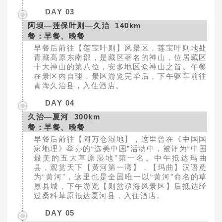
DAY 03
阿坝—莲保叶则—久治 140km
餐：早餐、晚餐
早餐后前往【莲宝叶则】风景区，莲宝叶则地处
青藏高原东南部，是藏区著名的神山，位居藏区
十大神山的第八位，安多地区众神山之首。午餐
在景区内自理，景区游览完毕后，下午驱车前往
青海久治县，入住酒店。
DAY 04
久治—夏河 300km
餐：早餐、晚餐
早餐后前往【阿万仓湿地】，这里曾在《中国国
家地理》举办的“选美中国”活动中，被评为“中国
最美的五大草原湿地”第一名。中午抵达玛曲
县，观赏天下【黄河第一湾】，【玛曲】汉语意
为“黄河”，这里也是全国唯一以“黄河”命名的草
原县城，下午游览【则岔尕海风景区】后抵达经
过桑科草原抵达夏河县，入住酒店。
DAY 05