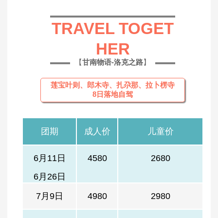
TRAVEL TOGET
HER
【
甘南物语-洛克之路
】
莲宝叶则、郎木寺、扎尕那、拉卜楞寺
8日落地自驾
团期
成人价
儿童价
6月11日
4580
2680
6月26日
7月9日
4980
2980