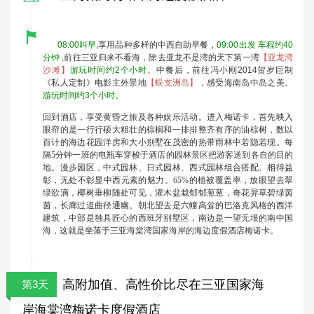
08:00
叫早,
享用品种多样的中西自助早餐，
09:00出发 车程约40
分钟 ,
前往三亚归来不看海，除去亚龙不是湾的天下第一湾
【亚龙湾
沙滩】
游玩时间约2个小时
。
中餐后，前往冯小刚2014贺岁巨制
《私人定制》电影主外景地
【蜈支洲岛】
，感受海南岛中岛之美。
游玩时间约3个小时
。
回到酒店，享受黄昏之旅及各种娱乐活动。进入梅诺卡，首先映入
眼帘的是一行行硕大粗壮的棕榈和一排排整齐有序的油棕树，数以
百计的海边花园洋房和大小别墅在茂密的热带雨林中若隐若现。每
隔5分钟一班的电瓶车穿梭于酒店的园林景区把游客送到各自的目的
地。漫步园区，中式园林、日式园林、西式园林组合搭配、相得益
彰，无处不彰显中西元素的魅力。65%的植被覆盖率，放眼望去翠
绿欲滴，椰树垂柳随处可见，灌木盆栽郁郁葱葱，奇花异草碧绿茵
茵，长廊过道曲径通幽。朝北望去是六幢高耸的巴洛克风格的西洋
建筑，中部是独具匠心的西班牙别墅区，南边是一望无垠的南中国
海，这就是坐落于三亚海棠湾国家海岸的海边度假酒店梅诺卡。
高附加值、高性价比尽在三亚国家海
第3天
岸海棠湾梅诺卡度假酒店