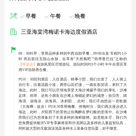
早餐
午餐
晚餐
三亚海棠湾梅诺卡海边度假酒店
08：00叫早，享用品种多样的中西自助早餐，09:00出发 车程约1小
时 而后前往五指山余脉，在享有“天然氧吧”“热带香巴拉”之称的
【呀诺达】
旅游风景区尽情游玩。游玩时间约3个小时 中午在景区享
用VIP自助养生餐。
约16：30回到酒店，入住酒店，稍事小憩，我们出发了，人人骑上
自行车，沿着花园小道，两旁山花烂漫，一路欢歌笑语，来到了大
海边。此时，我们可以尽情地享受大海沙滩赐予我们的厚礼：沙滩
足球、排球、还有小朋友在沙滩上堆砌起梦幻的城堡；拾贝壳、踏
海浪、游海泳、吹海风、沐斜阳......此时，我们不由想起一首歌曲
《大海啊，故乡》约18:30享用晚餐。傍晚时分，我们再次漫步进入
海边，此时，夕阳西下的景色让你陶醉在梦幻般的意境中。在沙滩
旁我们已为您准备好了丰富多样的海鲜烧烤。如意犹未尽，我们为
您免费提供银河VIP专享麻将室和扑克牌以及多样的儿童益智玩具，
同时超大型的无敌游泳池及各种水上装备任您玩耍，好不惬意。