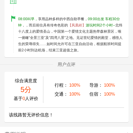
08:00叫早，
享用品种多样的中西自助早餐，
09:00出发 车程30分
钟
，，而后前往具有传奇色彩的
【凤凰岭】
游玩时间2个小时--
北纬
十八度上的爱情圣山，中国第一个爱情文化主题热带森林景区，唯
一俯瞰“全景三亚”及“四湾八景”之地。见证世纪爱情的殿堂，感悟人
生的荣辱得失……如时间允许可在三亚自由活动，根据航班时间提
前2小时到达机场，结束三亚超值之旅。
用户点评
综合满意度
行程：
100%
导游：
100%
5分
交通：
100%
住宿：
100%
基于
0
人评价
该线路暂无评价信息！