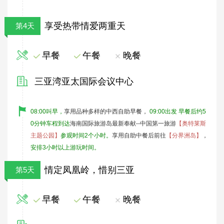
享受热带情爱两重天
第4天
早餐
午餐
晚餐
三亚湾亚太国际会议中心
08:00
叫早，
享用品种多样的中西自助早餐，
09:00出发 早餐后约5
0分钟车程到达
海南国际旅游岛最新奉献--中国第一旅游
【奥特莱斯
主题公园】
参观时间2个小时。
享用自助中餐后前往
【分界洲岛】
，
安排3小时以上游玩时间。
情定凤凰岭，惜别三亚
第5天
早餐
午餐
晚餐