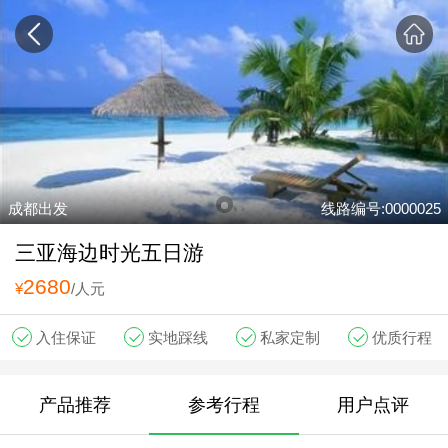
成都出发
线路编号:0000025
三亚海边时光五日游
2680
¥
/人元
入住保证
实地踩线
私家定制
优质行程
产品推荐
参考行程
用户点评