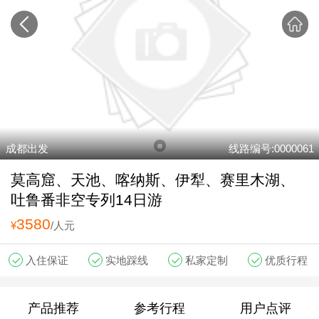
成都出发
线路编号:0000061
莫高窟、天池、喀纳斯、伊犁、赛里木湖、
吐鲁番非空专列14日游
3580
¥
/人元
入住保证
实地踩线
私家定制
优质行程
产品推荐
参考行程
用户点评