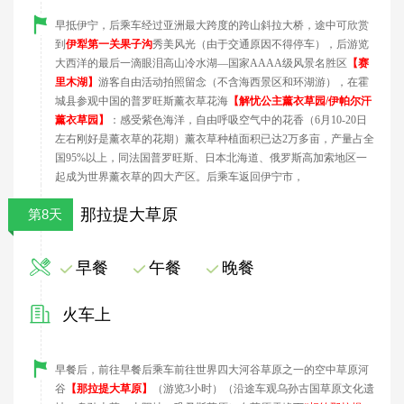
早
抵伊宁，后
乘车经过亚洲最大跨度的跨山斜拉大桥，途中可欣赏
到
伊犁第一关果子沟
秀美风光（由于交通原因不得停车），后游览
大西洋的最后一滴眼泪高山冷水湖—国家
AAAA
级风景名胜区
【赛
里木湖】
游客自由活动拍照留念
（
不含海西景区和环湖游
），
在霍
城县参观中国的普罗旺斯薰衣草花海
【解忧公主薰衣草园
/
伊帕尔汗
薰衣草园】
：
感受紫色海洋，自由呼吸空气中的花香（
6
月
10-20
日
左右刚好是薰衣草的花期）薰衣草种植面积已达
2
万多亩，产量占全
国
95%
以上，同法国普罗旺斯、日本北海道、俄罗斯高加索地区一
起成为世界薰衣草的四大产区。后乘车返回伊宁市，
那拉提大草原
第8天
早餐
午餐
晚餐
火车上
早餐后，前往
早餐后乘车前往世界四大河谷草原之一的空中草原河
谷
【那拉提大草原】
（游览
3
小时
）（沿途车观乌孙古国草原文化遗