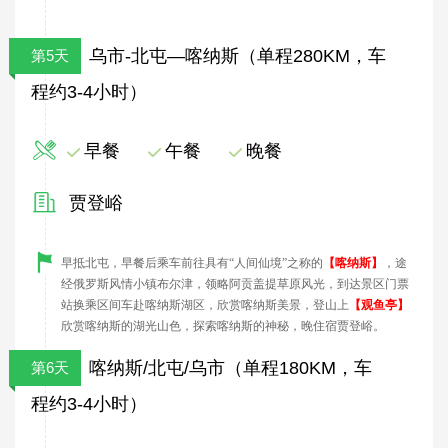
乌市-北屯—喀纳斯（单程280KM，车
第5天
程约3-4小时）
早餐
午餐
晚餐
贾登峪
早
抵
北屯
，
早餐后乘车前往具有“人间仙境”之称的
【喀纳斯】
，途
经俄罗斯风情小镇布尔津，领略阿贡盖提草原风光，到达景区门票
站换乘区间车赴喀纳斯湖区，欣赏喀纳斯美景，登山上
【观鱼亭】
欣赏喀纳斯的湖光山色
，
探索喀纳斯的神秘，晚住宿贾登峪。
喀纳斯/北屯/乌市（单程180KM，车
第6天
程约3-4小时）