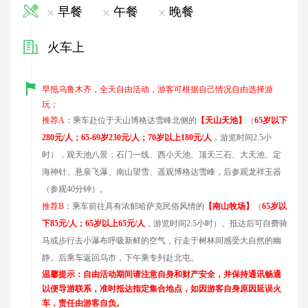
早餐
午餐
晚餐
火车上
早抵乌鲁木齐
，全天自由活动，游客可根据自己情况自由选择游
玩；
推荐A：
乘车赴位于天山博格达雪峰北侧的
【天山天池】
（
65
岁以下
280元/人；65-69岁230元/人；70岁以上180元/人
，游览时间2.5小
时
），观天池八景：石门一线、西小天池、顶天三石、大天池、定
海神针、悬泉飞瀑、南山望雪、遥观博格达雪峰，
后参观龙祥玉器
（参观40分钟）。
推荐B：
乘车前往具有浓郁哈萨克民俗风情的
【南山牧场】
（
65
岁以
下85元/人；65岁以上65元/人
，游览时间2
.5
小时）。抵达后可自费骑
马或步行去小瀑布呼吸新鲜的空气，行走于树林间感受大自然的幽
静。
后乘车返回乌市
，
下午乘专列赴北屯
。
温馨提示：自由活动期间请注意自身和财产安全，并保持通讯畅通
以便导游联系，准时抵达指定集合地点，如因游客自身原因延误火
车，责任由游客自负。