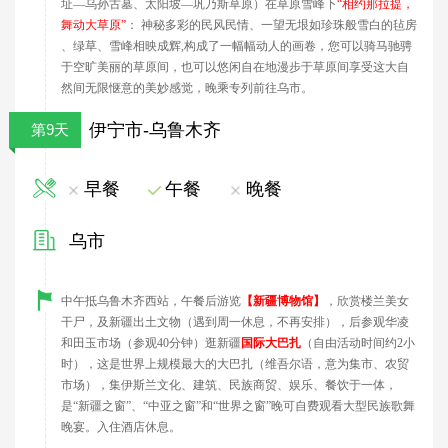
址—乌孙古墓、太阳坡—巩乃斯草原）在草原雪峰下
“相约那拉提，
舞动大草原”
： 神秘多彩的民风民情、一望无垠如珍珠般雪白的毡房
、绿草、雪峰相映成辉
,
构成了一幅幅动人的画卷，您可以骑马驰骋
于空旷美丽的草原间，也可以悠闲自在地漫步于草原间享受这大自
然间无限惬意的美妙感觉
，
晚乘
专列前往
乌市
。
伊宁市-乌鲁木齐
第9天
早餐
午餐
晚餐
乌市
中午抵乌鲁木齐西站，午餐后游览
【新疆博物馆】
，欣赏楼兰美女
干尸，及新疆出土文物（遇到周一休息，不再安排），
后参观华凌
和田玉市场（参观40分钟）
逛新疆
国际大巴扎
（自由活动时间约
2
小
时），这是世界上规模最大的大巴扎（维吾尔语，意为集市、农贸
市场），集伊斯兰文化、建筑、民族商贸、娱乐、餐饮于一体，
是“新疆之窗”、“中亚之窗”和“世界之窗”
晚可自费观看大型民族歌舞
晚宴。入住酒店休息。