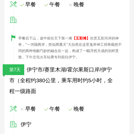
早餐
午餐
晚餐
早餐后下山，途中前往天下第一滩
【五彩滩】
欣赏
五彩河岸的神
奇，“一河隔两岸，胜似两重天”大自然在这里鬼斧神工
得
将截然不
同的两种地貌巧妙的融合在一起，构成了一幅浑然天成的别样景
致
，下午
北屯火车站乘
专列
前往伊宁。
伊宁市/赛里木湖/霍尔果斯口岸/伊宁
第7天
市（全程约380公里，乘车用时约5小时，全
程一级路面
早餐
午餐
晚餐
伊宁