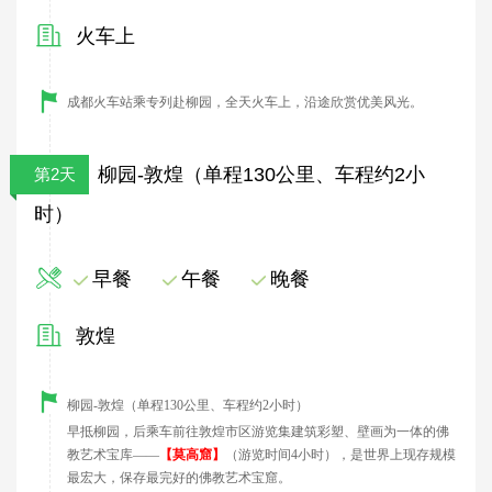
火车上
成都火车站乘专列赴柳园，全天火车上，沿途欣赏优美风光。
柳园-敦煌（单程130公里、车程约2小
第2天
时）
早餐
午餐
晚餐
敦煌
柳园-敦煌（单程130公里、车程约2小时）
早抵柳园，后乘车前往敦煌市区
游览集建筑彩塑、壁画为一体的佛
教艺术宝库
——
【莫高窟】
（游览时间
4
小时），是世界上现存规模
最宏大，保存最完好的佛教艺术宝窟。