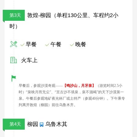
敦煌-柳园（单程130公里、车程约2小
第3天
时）
早餐
午餐
晚餐
火车上
早餐后，参观沙漠奇观——
【鸣沙山，月牙泉】
（游览时间2.5小
时）“泉映月而无尘”、“亘古沙不填泉，泉不涸竭”的天下沙漠第一
泉。
午餐后参观地矿夜光杯厂或土特产（
参观
40
分钟）。
下午乘专
列
离开敦煌
（柳园）前往
乌鲁木齐
。
柳园
乌鲁木其
第4天