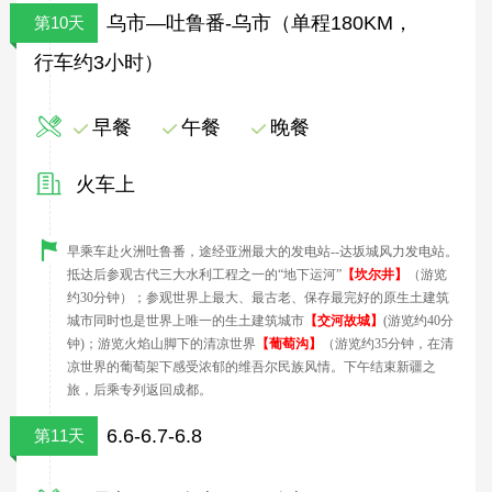
乌市—吐鲁番-乌市（单程180KM，
第10天
行车约3小时）
早餐
午餐
晚餐
火车上
早乘车赴火洲吐鲁番，途经亚洲最大的发电站
--
达坂城风力发电站。
抵达后参观古代三大水利工程之一的“地下运河
”
【坎尔井】
（游览
约
30
分钟）；参观世界上最大、最古老、保存最完好的原生土建筑
城市同时也是世界上唯一的生土建筑城市
【交河故城】
(
游览约
40
分
钟
)
；游览火焰山脚下的清凉世界
【葡萄沟】
（游览约
35
分钟，在清
凉世界的葡萄架下感受浓郁的维吾尔民族风情。下午结束新疆之
旅
，后
乘
专列返回成都。
6.6-6.7-6.8
第11天