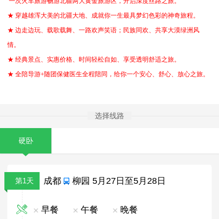
一次火车旅游畅游北疆两大黄金旅游区，开启深度丝路之旅。
★ 穿越雄浑大美的北疆大地、成就你一生最具梦幻色彩的神奇旅程。
★ 边走边玩、载歌载舞、一路欢声笑语；民族同欢、共享大漠绿洲风
情。
★ 经典景点、实惠价格、时间轻松自如、
享受透明舒适之旅。
★
全陪导游+随团保健医生全程陪同，给你一个安心、舒心、放心之旅。
选择线路
硬卧
成都
柳园 5月27日至5月28日
第1天
早餐
午餐
晚餐