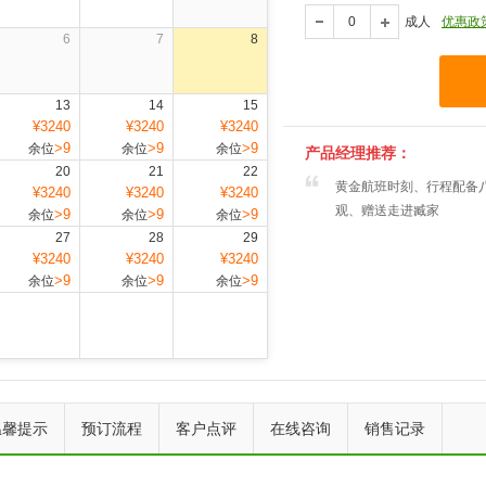
成人
优惠政
6
7
8
13
14
15
¥3240
¥3240
¥3240
>9
>9
>9
余位
余位
余位
产品经理推荐：
20
21
22
黄金航班时刻、行程配备
¥3240
¥3240
¥3240
观、赠送走进臧家
>9
>9
>9
余位
余位
余位
27
28
29
¥3240
¥3240
¥3240
>9
>9
>9
余位
余位
余位
上一个
下一个
温馨提示
预订流程
客户点评
在线咨询
销售记录