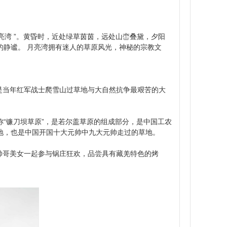
月亮湾 ”。黄昏时，近处绿草茵茵，远处山峦叠黛，夕阳
的静谧。 月亮湾拥有迷人的草原风光，神秘的宗教文
是当年红军战士爬雪山过草地与大自然抗争最艰苦的大
称“镰刀坝草原”，是若尔盖草原的组成部分，是中国工农
的草地，也是中国开国十大元帅中九大元帅走过的草地。
帅哥美女一起参与锅庄狂欢，品尝具有藏羌特色的烤