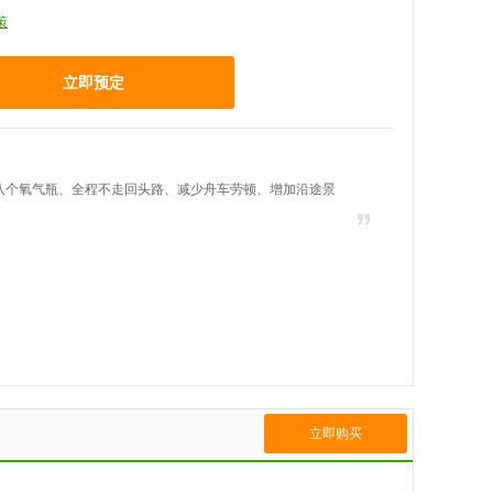
策
立即预定
八个氧气瓶、全程不走回头路、减少舟车劳顿、增加沿途景
立即购买