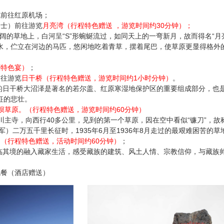
；
机前往红原机场；
巴士）前往游览
月亮湾（行程特色赠送 ，游览时间约30分钟）；
开阔的草地上，白河呈“S”形蜿蜒流过，如同天上的一弯新月，故而得名“
水，伫立在河边的马匹，悠闲地吃着青草，摆着尾巴，使草原更显得格外
原特色宴）
；
前往游览
日干桥（行程特色赠送，游览时间约1小时分钟）
。
阔的日干桥大沼泽是著名的若尔盖、红原寒湿地保护区的重要组成部分，也
征的悲壮。
坝草原。（行程特色赠送，游览时间约60分钟）
川主寺，向西行40多公里，见到的第一个草原，因在空中看似“镰刀”，故
军）二万五千里长征时，1935年6月至1936年8月走过的最艰难困苦
（行程特色赠送，活动时间约60分钟）
；
身临其境的融入藏家生活，感受藏族的建筑、风土人情、宗教信仰，与藏族
晚餐（酒店赠送）