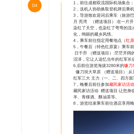
1，前往成都双流国际机场集合
D4
2，送机人协助换取登机牌后乘
3，导游致欢迎词后乘车（旅游
月 亮湾 （赠送项目）:在一片
染红了天空，也染红了弯弯的流
化，绚丽的藏乡风情。
4，乘车前往指定用餐地点（
红
5，午餐后（特色红原宴）乘车
日干乔 （赠送项目）:茫茫开
沼泽，它让人追忆当年的红军长
6,后前往游览海拔3280米的
镰刀
镰刀坝大草原 （赠送项目）:从
红军三大 主力（一、二、四方面
7，晚餐后前往参加
藏民家访活动
藏民家访活动 赠送项目:让您
羊、青稞酒、酥油茶等。
8，游览结束乘车前往酒店享用