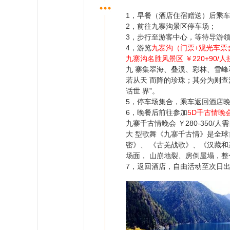
1，早餐（酒店住宿赠送）后乘
2，前往九寨沟景区停车场；
3，步行至游客中心，等待导游
4，游览
九寨沟（门票+观光车票
九寨沟名胜风景区 ￥220+90/
九 寨集翠海、叠溪、彩林、雪
若从天 而降的珍珠；其分为则查
话世 界”。
5，停车场集合，乘车返回酒店
6，晚餐后前往参加
5D千古情晚
九寨千古情晚会 ￥280-350/人
大 型歌舞《九寨千古情》是全
密》、 《古羌战歌》、《汉藏和
场面， 山崩地裂、房倒屋塌，整
7，返回酒店，自由活动至次日