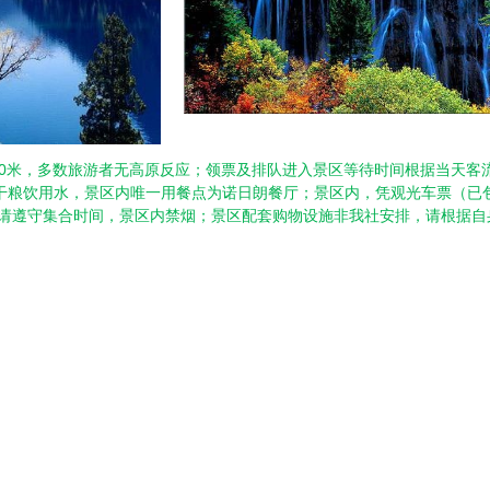
3100米，多数旅游者无高原反应；领票及排队进入景区等待时间根据当天
干粮饮用水，景区内唯一用餐点为诺日朗餐厅；景区内，凭观光车票（已
，请遵守集合时间，景区内禁烟；景区配套购物设施非我社安排，请根据