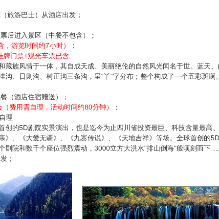
车（旅游巴士）从酒店出发；
领票后进入景区（中餐不包含）；
含，游览时间约7小时）
；
人挂牌门票+观光车票已含
峰和藏族风情于一体，其自成天成、美丽绝伦的自然风光闻名于世。蓝天
洼沟、日则沟、树正沟三条沟，呈“丫”字分布；整个构成了一个五彩斑谰
晚餐（酒店住宿赠送）；
会（费用需自理，活动时间约80分钟）
；
需自理
球首创的5D剧院实景演出，也是迄今为止四川省投资最巨、科技含量最高
亲》、《大爱无疆》、《九寨传说》、《天地吉祥》等场。全球首创的5D
个剧院和数千个座位强烈震动，3000立方大洪水"排山倒海"般顷刻而
出发；