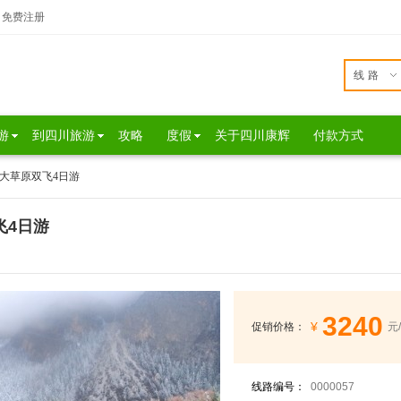
免费注册
线路
游
到四川旅游
攻略
度假
关于四川康辉
付款方式
原大草原双飞4日游
飞4日游
3240
¥
促销价格：
元
线路编号：
0000057