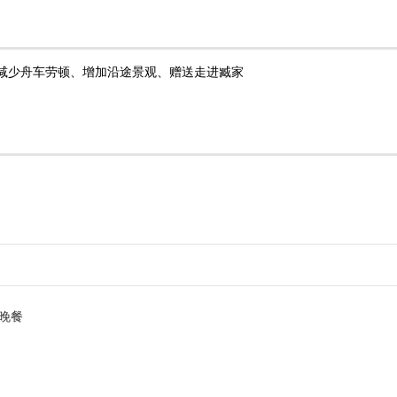
减少舟车劳顿、增加沿途景观、赠送走进臧家
晚餐