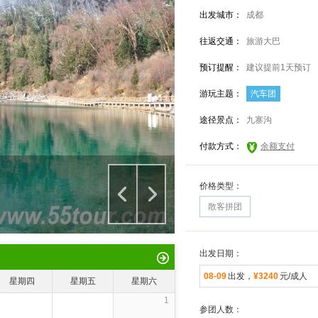
出发城市：
成都
往返交通：
旅游大巴
预订提醒：
建议提前1天预订
游玩主题：
汽车团
途径景点：
九寨沟
付款方式：
余额支付
价格类型：
散客拼团
出发日期：
08-09
出发，
¥3240
元/成人
星期四
星期五
星期六
1
参团人数：