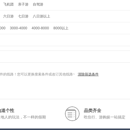
飞机团
亲子游
自驾游
六日游
七日游
八日游以上
000
3000-4000
4000-8000
8000以上
件的线路！您可以更换搜索条件或改订其他线路~
清除筛选条件
地道个性
品类齐全
当地人的玩法，不一样的假期
吃住行、游购娱一站搞定