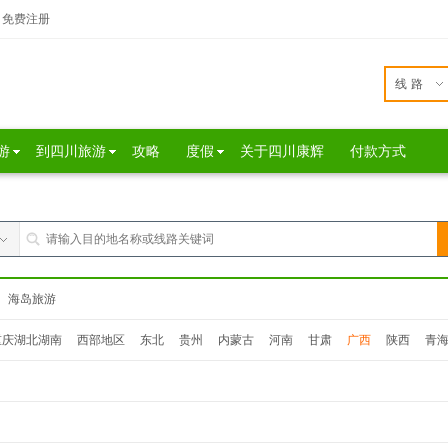
免费注册
线路
游
到四川旅游
攻略
度假
关于四川康辉
付款方式
海岛旅游
重庆湖北湖南
西部地区
东北
贵州
内蒙古
河南
甘肃
广西
陕西
青