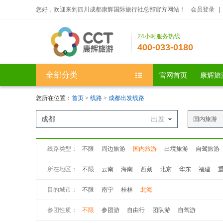
您好，欢迎来到四川成都康辉国际旅行社总部官方网站！
会员登录
|
24小时服务热线
400-033-0180
全部分类
官网首页
康辉旅
您所在位置：
首页
>
线路
>
成都出发线路
成都
出发
国内旅游
线路类型：
不限
周边旅游
国内旅游
出境旅游
自驾旅游
所在地区：
不限
云南
海南
西藏
北京
华东
福建
新疆
港、澳、台
目的城市：
不限
南宁
桂林
北海
参团性质：
不限
参团游
自由行
团队游
自驾游