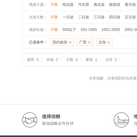
线路主题：
不限
纯玩团
汽车团
海岛游
跟团游
蜜月游
出游天数：
不限
一日游
二日游
三日游
四日游
五日游
线路价格：
不限
500以下
501-1000
1001-2000
2001-3
已选条件：
国内旅游
广西
北海
推荐
价格
天数
最新
点评
非常抱歉，没有找到符合您条
值得信赖
旅游战略合作伙伴