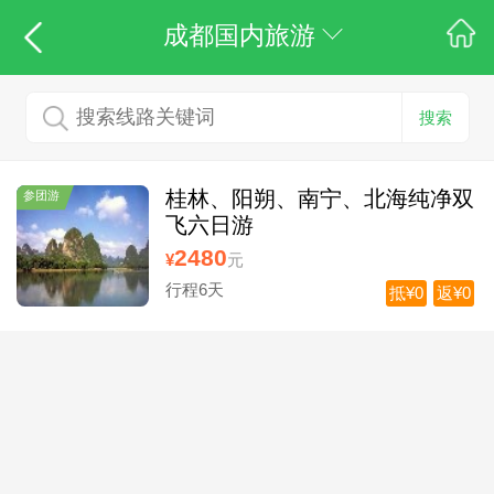
成都国内旅游
搜索
桂林、阳朔、南宁、北海纯净双
参团游
飞六日游
2480
¥
元
行程6天
抵¥0
返¥0