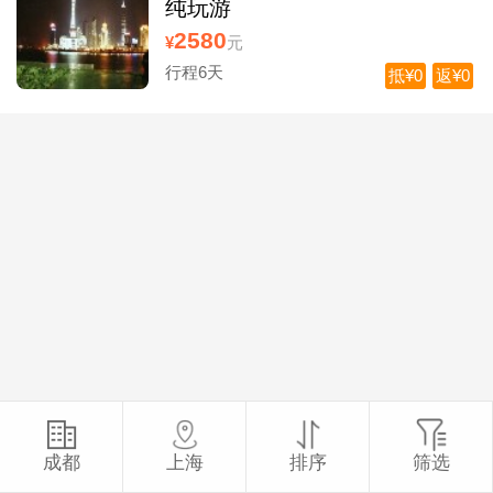
纯玩游
2580
¥
元
行程6天
抵¥0
返¥0
成都
上海
排序
筛选