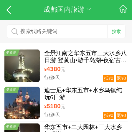
成都国内旅游
搜索
全景江南之华东五市三大水乡八
参团游
日游 登黄山•游千岛湖•夜宿古镇
周庄
4380
¥
元
行程8天
抵¥0
返¥0
迪士尼+华东五市+水乡乌镇纯
参团游
玩6日游
5180
¥
元
行程6天
抵¥0
返¥0
华东五市+二大园林+三大水乡
参团游