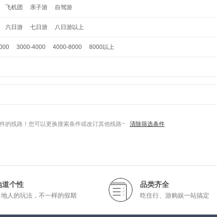
飞机团
亲子游
自驾游
六日游
七日游
八日游以上
000
3000-4000
4000-8000
8000以上
件的线路！您可以更换搜索条件或改订其他线路~
清除筛选条件
地道个性
品类齐全
当地人的玩法，不一样的假期
吃住行、游购娱一站搞定