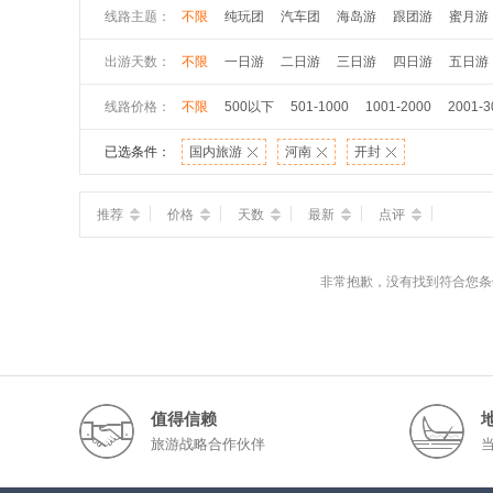
线路主题：
不限
纯玩团
汽车团
海岛游
跟团游
蜜月游
出游天数：
不限
一日游
二日游
三日游
四日游
五日游
线路价格：
不限
500以下
501-1000
1001-2000
2001-3
已选条件：
国内旅游
河南
开封
推荐
价格
天数
最新
点评
非常抱歉，没有找到符合您条
值得信赖
旅游战略合作伙伴