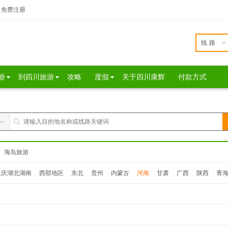
免费注册
线路
游
到四川旅游
攻略
度假
关于四川康辉
付款方式
海岛旅游
重庆湖北湖南
西部地区
东北
贵州
内蒙古
河南
甘肃
广西
陕西
青