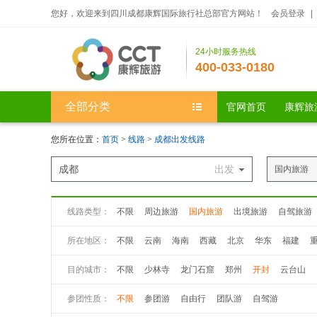
您好，欢迎来到四川成都康辉国际旅行社总部官方网站！
会员登录
|
24小时服务热线
400-033-0180
全部分类
官网首页
康辉旅
您所在位置：
首页
>
线路
>
成都出发线路
成都
出发
国内旅游
线路类型：
不限
周边旅游
国内旅游
出境旅游
自驾旅游
所在地区：
不限
云南
海南
西藏
北京
华东
福建
新疆
港、澳、台
目的城市：
不限
少林寺
龙门石窟
郑州
开封
云台山
参团性质：
不限
参团游
自由行
团队游
自驾游