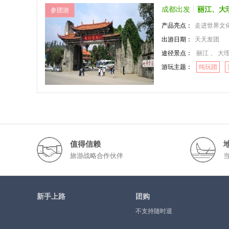
成都出发
丽江、大
参团游
产品亮点：
走进世界文化遗产
出游日期：
天天发团
途径景点：
丽江 、 大
游玩主题：
纯玩团
值得信赖
旅游战略合作伙伴
新手上路
团购
不支持随时退