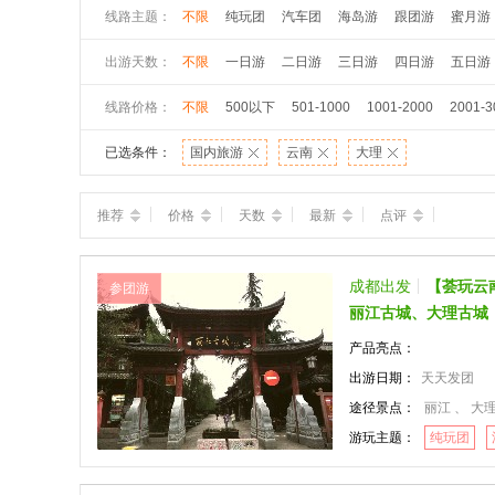
线路主题：
不限
纯玩团
汽车团
海岛游
跟团游
蜜月游
出游天数：
不限
一日游
二日游
三日游
四日游
五日游
线路价格：
不限
500以下
501-1000
1001-2000
2001-3
已选条件：
国内旅游
云南
大理
推荐
价格
天数
最新
点评
成都出发
【荟玩云
参团游
丽江古城、大理古城
产品亮点：
出游日期：
天天发团
途径景点：
丽江 、 大
游玩主题：
纯玩团