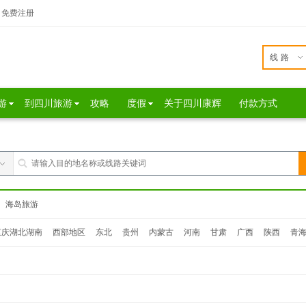
免费注册
线路
游
到四川旅游
攻略
度假
关于四川康辉
付款方式
海岛旅游
重庆湖北湖南
西部地区
东北
贵州
内蒙古
河南
甘肃
广西
陕西
青