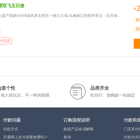
理双飞五日游
¥
国家AAAA级风景名胜区—丽江古城 玩遍丽江的精华景点：拉市海（含海边骑马和划船）+束河古镇
返
抵
理
汽车团
地道个性
品类齐全
当地人的玩法，不一样的假期
吃住行、游购娱一站搞定
付款问题
订购流程说明
付款和
付款方式
旅游产品名词解释
门店支付
开通网上支付需要收费吗？
查询
付款方式