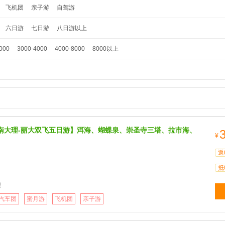
飞机团
亲子游
自驾游
六日游
七日游
八日游以上
000
3000-4000
4000-8000
8000以上
南大理-丽大双飞五日游】洱海、蝴蝶泉、崇圣寺三塔、拉市海、
¥
返
抵
理
汽车团
蜜月游
飞机团
亲子游