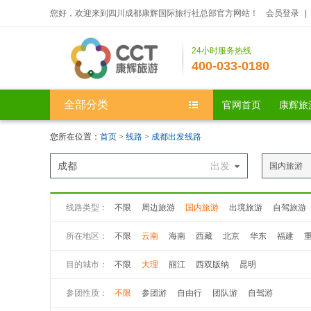
您好，欢迎来到四川成都康辉国际旅行社总部官方网站！
会员登录
|
24小时服务热线
400-033-0180
全部分类
官网首页
康辉旅
您所在位置：
首页
>
线路
>
成都出发线路
成都
出发
国内旅游
线路类型：
不限
周边旅游
国内旅游
出境旅游
自驾旅游
所在地区：
不限
云南
海南
西藏
北京
华东
福建
新疆
港、澳、台
目的城市：
不限
大理
丽江
西双版纳
昆明
参团性质：
不限
参团游
自由行
团队游
自驾游