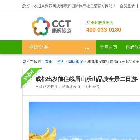
您好，欢迎来到四川成都康辉国际旅行社总部官方网站！
会员登录
|
24小时服务热线
400-033-0180
全部分类
官网首页
康辉旅
您所在位置：
首页
>
线路
>
周边旅游
> 成都出发前往峨眉山乐山品质全
成都出发前往峨眉山乐山品质全景二日游-
三环路内包接，登顶观云海、拜十面佛