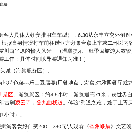
晚餐
根据客人具体人数安排用车车型），6:30从永丰立交外侧
可根据自身情况打车前往诺亚方舟集合点上车或二环以内
赏川西平原的怡人风光。（温馨提示：旺季因旅游人数较
游工作；具体时间以导游通知为准！）
-翅头城（海棠服务区）。
山当地特色菜---乐山豆腐宴(用餐地点：宏鑫.尔雅园餐厅
佛景区
。游览景区：约4.5小时，游览通高71米，获世
千年古刹
凌云寺
，
登九曲栈道
。体验“蜀道之难，难于上青
约1小时）。
根据游客爱好自费200—280元/人观看《
圣象峨眉
》文艺晚