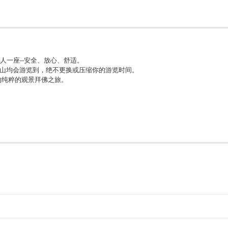
人一座--安全、放心、舒适。
半山均会游览到，绝不更换或压缩你的游览时间。
的纯粹的观景拜佛之旅。