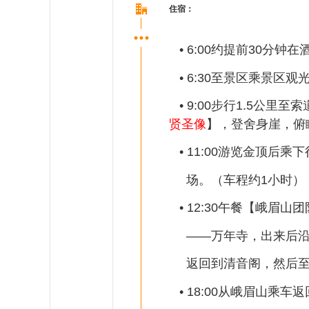
住宿：
• 6:00约提前30分
• 6:30至景区乘景区
• 9:00步行1.5公
贤圣像
】，登舍身崖，俯
• 11:00游览金顶后乘
场。（车程约1小时）
• 12:30午餐【峨眉
——万年寺，出来后沿
返回到清音阁，然后至
• 18:00从峨眉山乘车