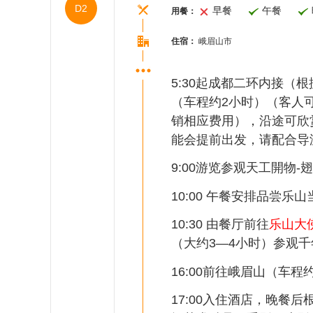
D2
早餐
午餐
用餐：
住宿：
峨眉山市
5:30起成都二环内接（
（车程约2小时）（客人
销相应费用），沿途可欣
能会提前出发，请配合导
9:00游览参观天工開物
10:00 午餐安排品尝乐
10:30 由餐厅前往
乐山大
（大约3—4小时）参观
16:00前往峨眉山（车程
17:00入住酒店，晚餐后