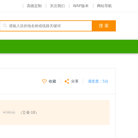
高级定制
关注我们
WAP版本
网站导航
收藏
分享
满意度：
5分
¥780元
（立省-18）