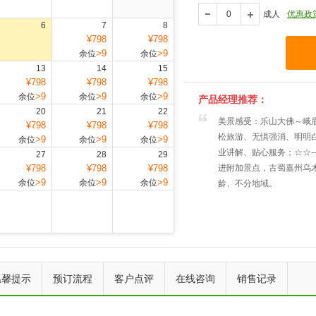
成人
优惠政
6
7
8
¥798
¥798
>9
>9
余位
余位
13
14
15
¥798
¥798
¥798
>9
>9
>9
余位
余位
余位
产品经理推荐：
20
21
22
美景感受：乐山大佛～峨眉
¥798
¥798
¥798
松旅游、无惧强消、明明
>9
>9
>9
余位
余位
余位
业讲解、贴心服务；☆☆-
27
28
29
¥798
¥798
¥798
进附加景点，古蜀嘉州乌木
>9
>9
>9
余位
余位
余位
龄、不分地域。
上一个
下一个
温馨提示
预订流程
客户点评
在线咨询
销售记录