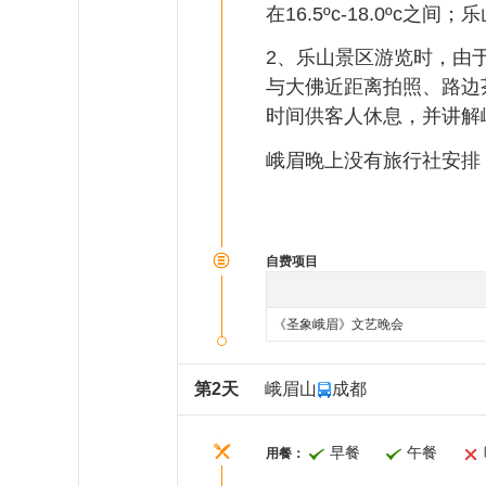
在16.5ºc-18.0
2、乐山景区游览时，由
与大佛近距离拍照、路边
时间供客人休息，并讲解
峨眉晚上没有旅行社安排
自费项目
《圣象峨眉》文艺晚会
第2天
峨眉山
成都
早餐
午餐
用餐：