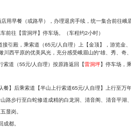
钟在酒店用早餐（或路早），办理退房手续，统一集合前往峨
观光车前往【雷洞坪】停车场。（车程约2小时）
里至索道接引殿，乘索道（65元/人自理）上【金顶】，游览
瞰川西平原的优美风光，充分感受峨眉山的“雄、秀、奇、
下行索道（55元/人自理）按原路返回【
雷洞坪
】停车场，
山团队餐】后乘索道【半山上行索道65元/人自理】上行至
山路步行至白蛇修道成精的白龙洞、清音阁、清音平湖、
五显岗。
返回成都。