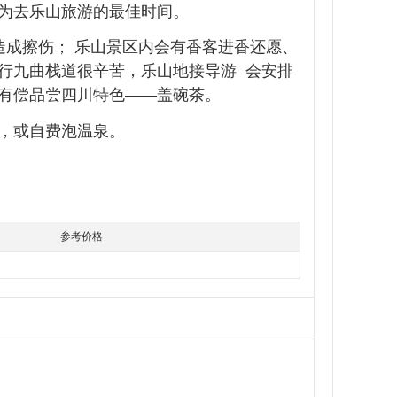
两季为去乐山旅游的最佳时间。
造成擦伤； 乐山景区内会有香客进香还愿、
行九曲栈道很辛苦，乐山地接导游 会安排
有偿品尝四川特色——盖碗茶。
，或自费泡温泉。
参考价格