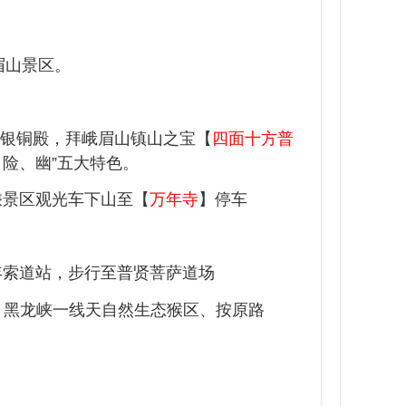
眉山景区。
金、银铜殿，拜峨眉山镇山之宝【
四面十方普
险、幽”五大特色。
乘景区观光车下山至【
万年寺
】停车
万年索道站，步行至普贤菩萨道场
黑龙峡一线天自然生态猴区、按原路