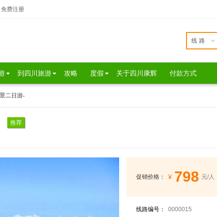
免费注册
线路
游
到四川旅游
攻略
度假
关于四川康辉
付款方式
景二日游-
推荐
798
¥
促销价格：
元/人
线路编号：
0000015