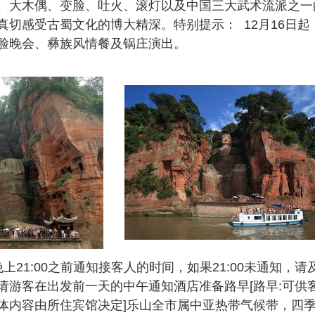
、大木偶、变脸、吐火、滚灯以及中国三大武术流派之一
真切感受古蜀文化的博大精深。特别提示： 12月16日
脸晚会、彝族风情餐及锅庄演出。
上21:00之前通知接客人的时间，如果21:00未通知
请游客在出发前一天的中午通知酒店准备路早[路早:可供
体内容由所住宾馆决定]乐山全市属中亚热带气候带，四