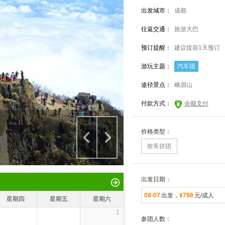
出发城市：
成都
往返交通：
旅游大巴
预订提醒：
建议提前1天预订
游玩主题：
汽车团
途径景点：
峨眉山
付款方式：
余额支付
价格类型：
散客拼团
出发日期：
08-07
出发，
¥798
元/成人
星期四
星期五
星期六
1
参团人数：