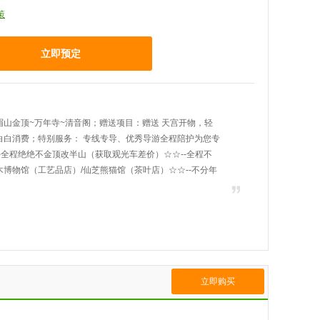
策
立即预定
山金顶~万年寺~清音阁；赠送项目：赠送 天宫开物，轻
白白消费；特别服务： 专线专导、优秀导游全程陪护为您专
-全程绝绝不金顶改半山（获取观光车差价）☆☆--全程不
博物馆（工艺品店）/仙芝熊猫馆（茶叶店）☆☆--不分年
立即购买