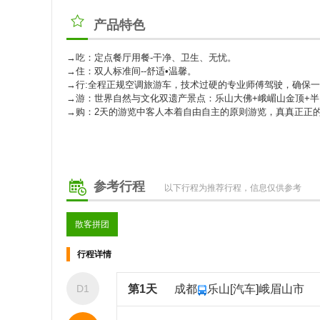
产品特色
→吃：定点餐厅用餐-干净、卫生、无忧。
→住：双人标准间--舒适•温馨。
→行:全程正规空调旅游车，技术过硬的专业师傅驾驶，确保一
→游：世界自然与文化双遗产景点：乐山大佛+峨嵋山金顶+
→购：2天的游览中客人本着自由自主的原则游览，真真正正
参考行程
以下行程为推荐行程，信息仅供参考
散客拼团
行程详情
D1
第1天
成都
乐山[汽车]峨眉山市