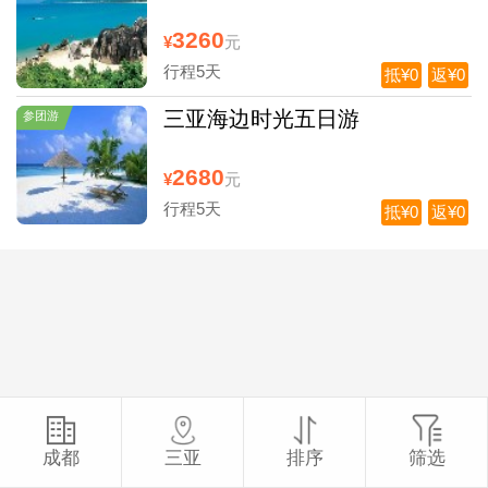
3260
¥
元
行程5天
抵¥0
返¥0
三亚海边时光五日游
参团游
2680
¥
元
行程5天
抵¥0
返¥0
成都
三亚
排序
筛选