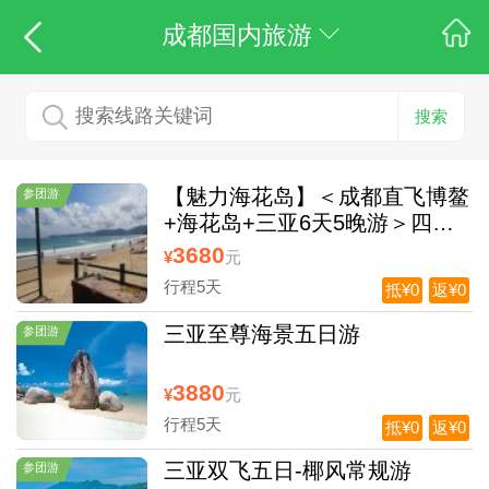
成都国内旅游
搜索
【魅力海花岛】＜成都直飞博鳌
参团游
+海花岛+三亚6天5晚游＞四川
独立发团，入住一晚海花岛欧堡
3680
¥
元
酒店
行程5天
抵¥0
返¥0
三亚至尊海景五日游
参团游
3880
¥
元
行程5天
抵¥0
返¥0
三亚双飞五日-椰风常规游
参团游