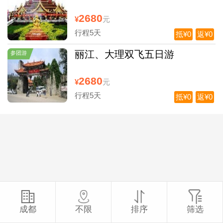
2680
¥
元
行程5天
抵¥0
返¥0
丽江、大理双飞五日游
参团游
2680
¥
元
行程5天
抵¥0
返¥0
成都
不限
排序
筛选