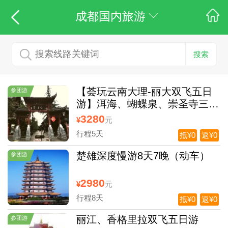
成都国内旅游
搜索
【荟玩云南大理-丽大双飞五日
参团游
游】洱海、蝴蝶泉、崇圣寺三
塔、拉市海、丽江古城、大理古
3280
¥
元
城
行程5天
抵¥0
返¥0
楚雄深度慢游8天7晚（动车）
参团游
2980
¥
元
行程8天
抵¥0
返¥0
丽江、香格里拉双飞五日游
参团游