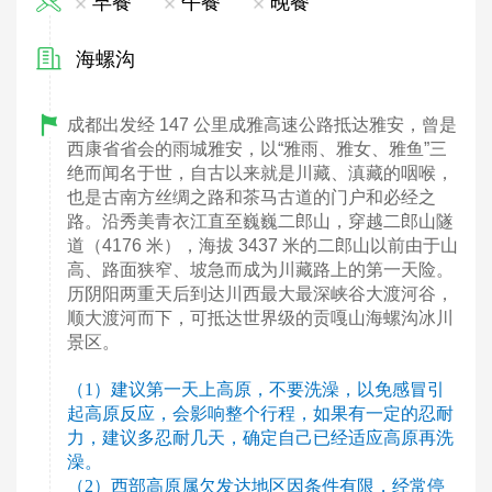
早餐
午餐
晚餐
海螺沟
成都出发经 147 公里成雅高速公路抵达雅安，曾是
西康省省会的雨城雅安，以“雅雨、雅女、雅鱼”三
绝而闻名于世，自古以来就是川藏、滇藏的咽喉，
也是古南方丝绸之路和茶马古道的门户和必经
之
路。沿秀美青衣江直至巍巍二郎山，穿越二郎山隧
道（4176 米），海拔 3437 米的二郎山以前由于山
高、路面狭窄、坡急而成为川藏路上的第一天险。
历阴阳两重天后到达川西最大最深峡谷大渡河
谷，
顺大渡河而下，可抵达世界级的贡嘎山海螺沟冰川
景区。
（1）建议第一天上高原，不要洗澡，以免感冒引
起高原反应，会影响整个行程，如果有一定的忍耐
力，建议多忍耐几天，确定自己已经适应高原再洗
澡。
（2）西部高原属欠发达地区因条件有限，经常停