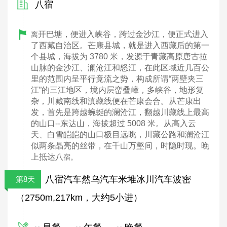
八宿
开巴塘，便进入峡谷，跨过金沙江，便正式进入
离
了西藏自治区。芒康县城，就是进入西藏后的第一
个县城，海拔为 3780 米，发源于青藏高原唐古拉
山脉的金沙江、澜沧江和怒江，在此区域近几百公
里的范围内呈平行竟流之势，构成所谓“两壁夹三
江”的三江地区，境内层峦叠嶂，多峡谷，地形复
杂，川藏南线和滇藏线便在芒康会合。从芒康出
发，首先是跨越蜿蜒的澜沧江，翻越川藏线上最高
的山口--东达山，海拔超过 5008 米。从高入云
天、白雪皑皑的山口极目远眺，川藏公路和澜沧江
似两条晶亮的丝带，在千山万壑间，时隐时现。晚
上抵达八
宿。
八宿汽车然乌汽车米堆冰川汽车波密
第8天
（2750m,217km，大约5小进）