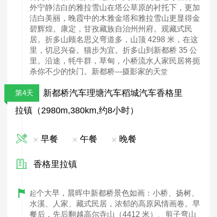
外宁静洁白的雅拉雪山在塔公草原的衬托下，更加
洁白美丽，晚霞中的木雅金塔和雅拉雪山更显得金
碧辉煌。康定，甘孜藏族自治州州府。观藏式民
居。折多山顾名思义弯道多，山顶 4298 米，在这
里，切忌兴奋。猫步为宜。折多山到新都桥 35 公
里。沿途，牦牛群，草甸，小桥流水人家民居将扼
杀你不少的快门。新都桥---摄影家的天
堂
新都桥汽车理塘汽车稻城汽车香格里
第4天
拉镇（2980m,380km,约8小时）
早餐
午餐
晚餐
香格里拉镇
个大早，晨晖中新都桥景色如画：小桥、扬树、
起
水溪、人家、藏式民居，浓郁的高原风情画卷。早
餐后，先后翻越高尔寺山（4412 米）、剪子弯山