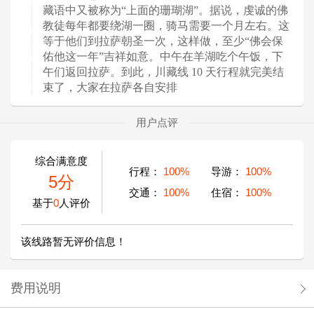
藏语中又被称为“上面的珊瑚湖”。据说，虔诚的佛
教徒每年都要绕湖一圈，骑马需要一个月左右。这
等于他们到拉萨朝圣一次，这样做，至少“佛会保
佑他这一年”吉祥如意。中午在羊湖吃个午饭，下
午们返回拉萨。到此，川藏线 10 天行程就完美结
束了，大家在拉萨各自安排
用户点评
综合满意度
行程：
100%
导游：
100%
5分
交通：
100%
住宿：
100%
基于
0
人评价
该线路暂无评价信息！
费用说明