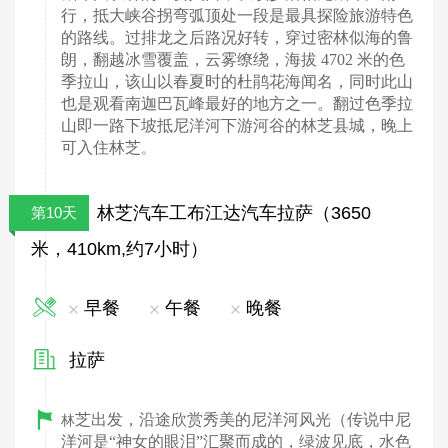
行，抵大峡谷拐弯弧顶处一段是最具探险旅游特色
的路线。过排龙之后路况好转，穿过密林似海的鲁
朗，翻越冰雪覆盖，云雾缭绕，海拔 4702 米的色
季拉山，该山以春夏时的杜鹃花海闻名，同时此山
也是观看南迦巴瓦峰最好的地方之一。翻过色季拉
山即一路下坡抵尼洋河下游河谷的林芝县城，晚上
可入住林芝
。
林芝汽车工布江达汽车拉萨（3650
第10天
米，410km,约7小时）
早餐
午餐
晚餐
拉萨
芝出发，沿途欣赏秀美的尼洋河风光（传说中尼
林
洋河是“神女的眼泪”汇聚而成的，绿波见底，水色