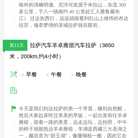
格外的清幽明澈。尼洋河发源于米拉山，东流 300
多公里，于八一镇南约 40 公里处汇入雅鲁藏布
江） 过达孜西行，远远就能看到红山上雄伟的布达
拉宫，魂牵梦绕的圣城拉萨就在眼前
。
拉萨汽车羊卓雍措汽车拉萨（3650
第11天
米，200km,约4小时）
早餐
午餐
晚餐
今天是我们到达拉萨的第一个早晨，睡到自然醒，
然后大家起床吃过美美的早饭，一起出发前往羊卓
雍错，迎着一路的美景，边走边玩，边拍照，中午
的样子就能抵达羊卓雍错，羊湖是西藏三大圣湖之
一，藏语意为“碧玉湖”，像珊瑚枝一般，因此它在