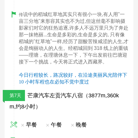
说中的稻城红草地其实只有很小一块,有人用"一
传
亩三分地"来形容其实也不为过,但这丝毫不影响摄
影家们对它的狂热追逐,许多人不远万里只为了奔赴
那一抹艳丽...生命是多彩的,生命是多义的, 只有像
稻城的"红草地"一样,经历了甜酸苦辣咸涩的人生,才
会是绚丽动人的人生。经稻城回到 318 线上的重镇
——理塘，在理塘休息一下，下午出发前往巴塘迎
接下一个挑战，今天将正式进入西藏界
。
今日行程较长，路况较好，在沿途美丽风光陪伴下
10 小时车程也在必知不觉中度过
芒康汽车左贡汽车八宿（3877m,360k
第7天
m,约8小时）
早餐
午餐
晚餐