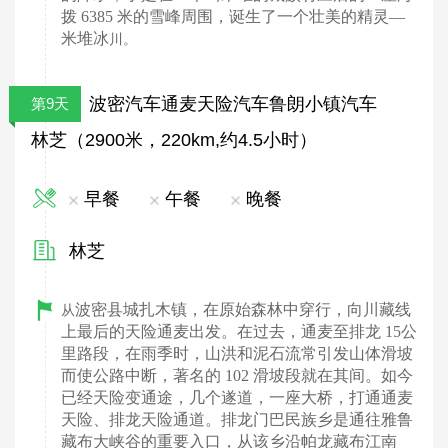
拨 6385 米的雪峰周围，诞生了一个壮美的精灵—
米堆冰
川。
波密汽车通麦天险汽车鲁朗小镇汽车
第9天
林芝（2900米，220km,约4.5小时）
早餐
午餐
晚餐
林芝
波密县城扎木镇，在原始森林中穿行，向川藏线
从
上最后的天险通麦出发。在过去，通麦至排龙 15公
里路段，在雨季时，山洪和泥石流常引发山体滑坡
而使公路中断，著名的 102 滑坡段就在其间。如今
已经天险变通途，几个遂道，一座大桥，打通通麦
天险、排龙天险通道。排龙门巴民族乡是通往雅鲁
藏布大峡谷的重要入口，从该乡沿帕龙藏布江南