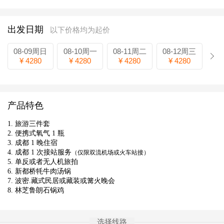
出发日期
以下价格均为起价
08-09周日
08-10周一
08-11周二
08-12周三
¥ 4280
¥ 4280
¥ 4280
¥ 4280
产品特色
1. 旅游三件套
2. 便携式氧气 1 瓶
3. 成都 1 晚住宿
4. 成都 1 次接站服务
（仅限双流机场或火车站接）
5. 单反或者无人机旅拍
6. 新都桥牦牛肉汤锅
7. 波密.藏式民居或藏装或篝火晚会
8. 林芝鲁朗石锅鸡
选择线路