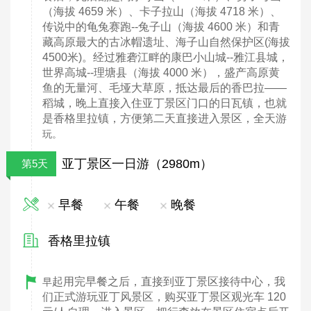
（海拔 4659 米）、卡子拉山（海拔 4718 米）、
传说中的龟兔赛跑--兔子山（海拔 4600 米）和青
藏高原最大的古冰帽遗址、海子山自然保护区(海拔
4500米)。经过雅砻江畔的康巴小山城--雅江县城，
世界高城--理塘县（海拔 4000 米），盛产高原黄
鱼的无量河、毛垭大草原，抵达最后的香巴拉——
稻城，晚上直接入住亚丁景区门口的日瓦镇，也就
是香格里拉镇，方便第二天直接进入景区，全天游
玩。
亚丁景区一日游（2980m）
第5天
早餐
午餐
晚餐
香格里拉镇
起用完早餐之后，直接到亚丁景区接待中心，我
早
们正式游玩亚丁风景区，购买亚丁景区观光车 120