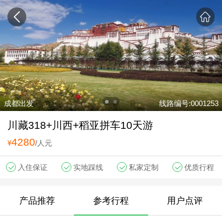
成都出发
线路编号:0001253
川藏318+川西+稻亚拼车10天游
4280
¥
/人元
入住保证
实地踩线
私家定制
优质行程
产品推荐
参考行程
用户点评