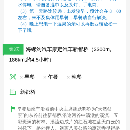
水停电，请自备湿巾以及头灯、手电筒。
（3）第一天路途较远，出发较早，预计会在 8：00
左右，来不及集体用早餐，早餐请自行解决。
（4）晚上想泡一下温泉的亲可以再磨西镇放松一
下了哦
海螺沟汽车康定汽车新都桥（3300m,
第3天
186km,约4.5小时）
早餐
午餐
晚餐
新都桥
餐后乘车沿被前中央主席胡跃邦称为"天然盆
早
景"的东谷前往新都桥,沿途河谷中清澈的溪流、五
彩斑斓的树林、溪流边成片的红石滩在蓝天白云的
衬托下，格外迷人。远离八美公路的惠远寺显得格