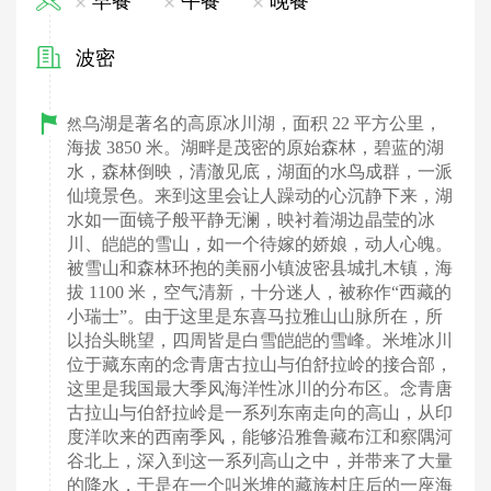
早餐
午餐
晚餐
波密
乌湖是著名的高原冰川湖，面积 22 平方公里，
然
海拔 3850 米。湖畔是茂密的原始森林，碧蓝的湖
水，森林倒映，清澈见底，湖面的水鸟成群，一派
仙境景色。来到这里会让人躁动的心沉静下来，湖
水如一面镜子般平静无澜，映衬着湖边晶莹的冰
川、皑皑的雪山，如一个待嫁的娇娘，动人心魄。
被雪山和森林环抱的美丽小镇波密县城扎木镇，海
拔 1100 米，空气清新，十分迷人，被称作“西藏的
小瑞士”。由于这里是东喜马拉雅山山脉所在，所
以抬头眺望，四周皆是白雪皑皑的雪峰。米堆冰川
位于藏东南的念青唐古拉山与伯舒拉岭的接合部，
这里是我国最大季风海洋性冰川的分布区。念青唐
古拉山与伯舒拉岭是一系列东南走向的高山，从印
度洋吹来的西南季风，能够沿雅鲁藏布江和察隅河
谷北上，深入到这一系列高山之中，并带来了大量
的降水，于是在一个叫米堆的藏族村庄后的一座海