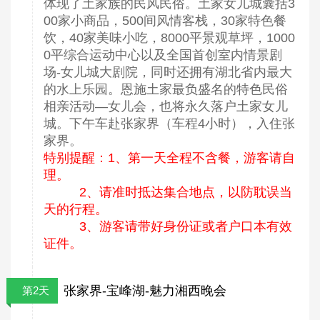
体现了土家族的民风民俗。土家女儿城囊括3
00家小商品，500间风情客栈，30家特色餐
饮，40家美味小吃，8000平景观草坪，1000
0平综合运动中心以及全国首创室内情景剧
场-女儿城大剧院，同时还拥有湖北省内最大
的水上乐园。恩施土家最负盛名的特色民俗
相亲活动—女儿会，也将永久落户土家女儿
城。下午车赴张家界（车程4小时），入住张
家界。
特别提醒：1、第一天全程不含餐，游客请自
理。
2、请准时抵达集合地点，以防耽误当
天的行程。
3、游客请带好身份证或者户口本有效
证件。
张家界-宝峰湖-魅力湘西晚会
第2天