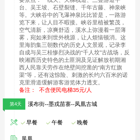
要景点：一线天、天梯栈道、三叠游道平
台、吴王坡、石壁裂缝、千年古藤、神泉峡
等。大峡谷中的飞瀑神泉比比皆是，一路游
览下来，让人目不暇接。峡谷里植被繁茂，
空气清新，凉爽舒适，溪水上弥漫着一层薄
雾，宛如来到世外桃源，让人烦恼顿消。这
里海韵集三朝数代的历史人文景观，记录李
自成与吴三桂惨烈决战的“千人坟”古战场，反
映湘西历史特色的土匪洞及见证解放初期湘
西人民靠天劳作在绝壁间挖凿的“南方红旗
渠”等，还有这惊险、刺激的长约六百米的诺
克里滑道缓解游客游览体力透支。
备注： 不含便民电梯35元/人
溪布街--墨戎苗寨--凤凰古城
第4天
早餐
午餐
晚餐
凤凰