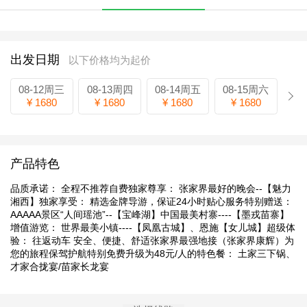
出发日期
以下价格均为起价
08-12周三
08-13周四
08-14周五
08-15周六
¥ 1680
¥ 1680
¥ 1680
¥ 1680
产品特色
品质承诺： 全程不推荐自费独家尊享： 张家界最好的晚会--【魅力
湘西】独家享受： 精选金牌导游，保证24小时贴心服务特别赠送：
AAAAA景区“人间瑶池”--【宝峰湖】中国最美村寨----【墨戎苗寨】
增值游览： 世界最美小镇----【凤凰古城】、恩施【女儿城】超级体
验： 往返动车 安全、便捷、舒适张家界最强地接（张家界康辉）为
您的旅程保驾护航特别免费升级为48元/人的特色餐： 土家三下锅、
才家合拢宴/苗家长龙宴