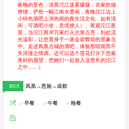
夜晚的景色，清晨沱江迷雾朦胧，农家炊烟
缭绕，俨然一幅江南水墨画，夜晚沱江边上
小特色酒吧上演热闹的夜生活文化，如有清
闲，可酒吧小坐，意境撩人）。夜观沱江夜
景，当沱江两岸万家灯火次第点亮，到处流
光溢彩，让您置身于一派金碧辉煌的景象当
中。走进凤凰古城的酒吧，体验那喧闹而不
失浪漫之情调。还可以选个莲花灯许下您最
美好的愿望，把她们一起放入这悠长的沱江
之中……）
凤凰→恩施→成都
第5天
早餐
午餐
晚餐