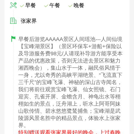
早餐
午餐
晚餐
张家界
早餐后游览AAAAA景区人间瑶池---人间仙境
【宝峰湖景区】（景区环保车+游船+保险以
及导游服务费98元/人请现补导游方能享受本
产品的优惠政策，否则无法进去景区和魅力
湘西晚会），集山水于一体，融民俗风情于
一身，尤以奇秀的高峡平湖绝景、“飞流直下
三千尺”的宝峰飞瀑、神秘的深山古寺闻名，
我们将前往观赏宝峰飞瀑、仙女照镜、石门
迎宾、孔雀开屏、金蟾含月、神龟出水等栩
栩如生的景点，泛舟湖上，听水上阿哥阿妹
山歌传情、碧水悠悠鹭鸶捕鱼；宝峰湖是武
陵源风景名胜中的精品景点，体验水上张家
界。
特别赠送观看张家界最好的晚会，上过春晚