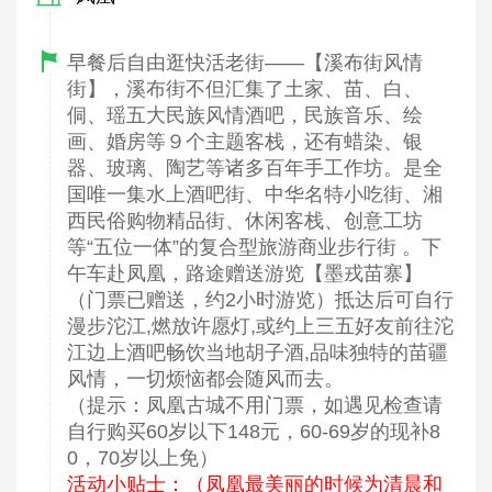
早餐后自由逛快活老街——【溪布街风情
街】，溪布街不但汇集了土家、苗、白、
侗、瑶五大民族风情酒吧，民族音乐、绘
画、婚房等９个主题客栈，还有蜡染、银
器、玻璃、陶艺等诸多百年手工作坊。是全
国唯一集水上酒吧街、中华名特小吃街、湘
西民俗购物精品街、休闲客栈、创意工坊
等“五位一体”的复合型旅游商业步行街 。下
午车赴凤凰，路途赠送游览【墨戎苗寨】
（门票已赠送，约2小时游览）抵达后可自行
漫步沱江,燃放许愿灯,或约上三五好友前往沱
江边上酒吧畅饮当地胡子酒,品味独特的苗疆
风情，一切烦恼都会随风而去。
（提示：凤凰古城不用门票，如遇见检查请
自行购买60岁以下148元，60-69岁的现补8
0，70岁以上免）
活动小贴士：（凤凰最美丽的时候为清晨和