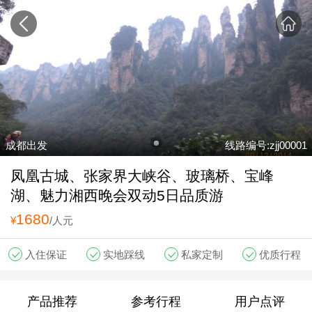
成都出发
线路编号:zjj00001
凤凰古城、张家界大峡谷、玻璃桥、宝峰
湖、魅力湘西晚会双动5日品质游
1680
¥
/人元
入住保证
实地踩线
私家定制
优质行程
产品推荐
参考行程
用户点评