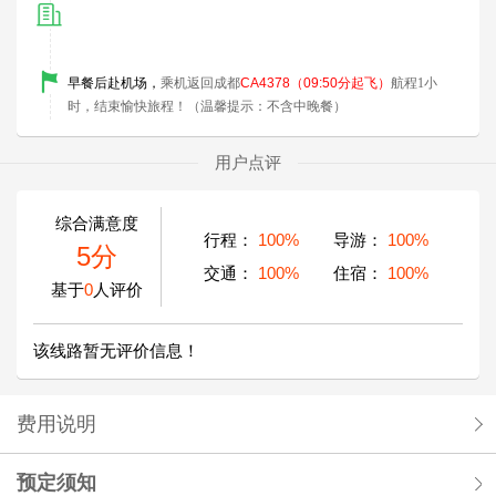
早餐后
赴机场，
乘机返回成都
CA4378
（09:50分起飞）
航程1小
时，结束愉快旅程！
（温馨提示：不含中晚餐）
用户点评
综合满意度
行程：
100%
导游：
100%
5分
交通：
100%
住宿：
100%
基于
0
人评价
该线路暂无评价信息！
费用说明
预定须知