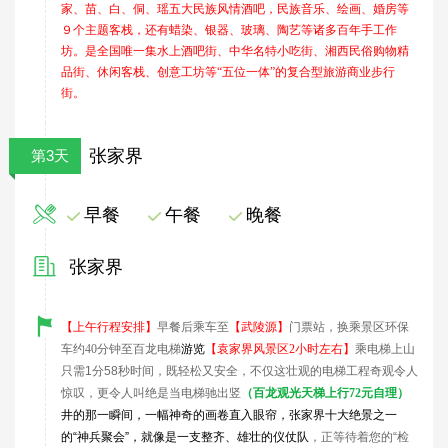
家、苗、白、侗、瑶五大民族风情酒吧，民族音乐、绘画、婚房等
９个主题客栈，还有蜡染、银器、玻璃、陶艺等诸多百年手工作
坊。是全国唯一集水上酒吧街、中华名特小吃街、湘西民俗购物精
品街、休闲客栈、创意工坊等
“
五位一体
”
的复合型旅游商业步行
街。
张家界
第3天
早餐
午餐
晚餐
张家界
【上午行程安排】
早餐后乘车至
【
武陵源
】
门票站，换乘景区环保
车约40分钟至百龙电梯
游览
【袁家界风景区2小时左右】
乘电梯上山
只需
1
分
58
秒时间，既轻松又安全，不仅这壮观的电梯工程奇观令人
惊叹，更令人叫绝是当电梯驰出竖
（
百龙观光天梯上行72元自理）
井的那一瞬间，一幅神奇的画卷直入
眼帘
，张家界十大
绝景
之一
的
“
神兵
聚会
”
，就像是一支整齐、雄壮的
仪仗队
，正等待着您的
“
检