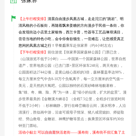
张家界
【上午行程安排】
清晨
自由漫步凤凰古城，走走沱江的“跳岩”、明
清风格的小石板街，再随着飘来姜糖的方向漫步于民俗一条街，你
会发现街边小店里土家银饰，西兰卡普，竹器等工艺品琳琅满目，
尝尝当地的特色小吃，会令你食欲顿生，一尝难忘，让您感受真正
悠闲的凤凰古城之行！
早餐
后
乘车赴张家界（约4小时左右）
【下午行程安排】
前往游览【张家界国家森林公园】门票已含，
（山顶游览不低于2小时）——中国第一个国家森林公园，世界自然
遗产，世界地质公园（已含门票+景区环保车248元，两天有效）。
公园面积达2744公顷，是黄山核心面积的3倍，森林覆盖率达98%，
每立方厘米空气中含8-10万个负氧离子，每一立方厘米的空气值一
美元，是天然的大氧吧。公园以独特的石英砂峰林地貌著称，
集“雄、奇、幽、险、秀”为一体，是“缩小的仙境，扩大的盆景”。漫
步世界最美的【金鞭溪大峡谷】（全程7.5公里，全程步行游览时间
不低于2小时）：杉林幽静，穿行在峰峦幽谷云间，溪水明净，人沿
清溪行，胜似画中游，沿途可观母子情深、猪八戒背媳妇、师徒取
经、劈山救母、金鞭岩、神鹰护鞭等景点；换乘景区环保车约30分
钟至门票站。
活动小贴士:
可以
自由逛
快活老街
——
溪布街，溪布街不但汇集了土