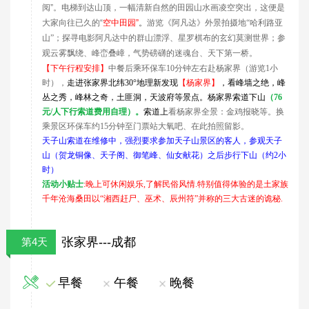
阅
”
。电梯到达山顶，一幅清新自然的田园山水画凌空突出，这便是
大家向往已久的
“
空中田园
”
。
游览《阿凡达》外景拍摄地“哈利路亚
山”；探寻电影阿凡达中的群山漂浮、星罗棋布的玄幻莫测世界；参
观云雾飘绕、峰峦叠嶂，气势磅礴的迷魂台、天下第一桥。
【下午行程安排】
中餐后
乘环保车10分钟左右赴杨家界（游览1小
时），
走进张家界北纬30°地理新发现
【杨家界】
，看峰墙之绝，峰
丛之秀，峰林之奇，土匪洞，天波府等景点。杨家界索道下山
（76
元/人下行索道费用自理）。
索道上
看杨家界全景：金鸡报晓等。换
乘景区环保车约15分钟至门票站大氧吧、在此拍照留影。
天子山索道在维修中，强烈要求参加天子山景区的客人，参观天子
山（贺龙铜像、天子阁、御笔峰、仙女献花）之后步行下山（约2小
时）
活动小贴士
:
晚上可休闲娱乐,了解民俗风情.特别值得体验的是土家族
千年沧海桑田以“湘西赶尸、巫术、辰州符”并称的三大古迷的诡秘.
张家界---成都
第4天
早餐
午餐
晚餐