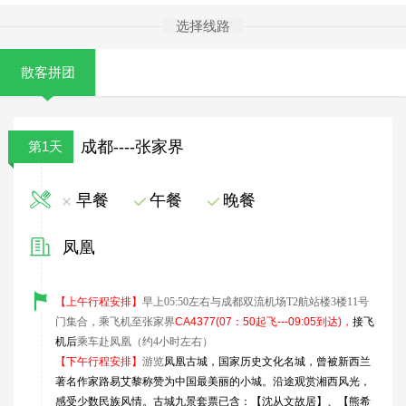
选择线路
散客拼团
成都----张家界
第1天
早餐
午餐
晚餐
凤凰
【上午行程安排】
早上05:50左右与成都双流机场T2航站楼3楼11号
门集合，乘飞机至张家界
CA4377(07
：50起飞---09:05到达)，
接飞
机后
乘车赴凤凰（约4小时左右）
【下午行程安排】
游览
凤凰古城，国家历史文化名城，曾被新西兰
著名作家路易艾黎称赞为中国最美丽的小城。沿途观赏湘西风光，
感受少数民族风情。
古城九景套票已含：
【
沈从文故居
】、【
熊希