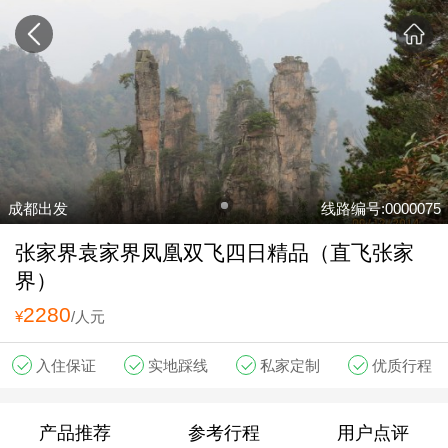
成都出发
线路编号:0000075
张家界袁家界凤凰双飞四日精品（直飞张家
界）
2280
¥
/人元
入住保证
实地踩线
私家定制
优质行程
产品推荐
参考行程
用户点评