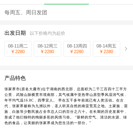
每周五、周日发团
出发日期
以下价格均为起价
08-11周二
08-12周三
08-13周四
08-14周五
¥ 2280
¥ 2280
¥ 2280
¥ 2280
产品特色
张家界市(原名大庸市)位于湖南的西北部﹐总面积为二千三百四十三平方
公里﹐武陵山脉横贯市境南部，其气候属中亚热带山原型季风湿润气候﹐
年平均气温16.8C﹐四季宜人。 早在五千多年前就已有人类活动。在古
代﹐张家界被称为九洲以外﹐圣人听其自然的南蛮荒芜之地。土家族﹑苗
族﹑白族等少数民族占全市总人口的百分之六十。在长期的历史发展中﹐
形成了他们独特的绚丽多彩的风情习俗。 “新鲜的空气、清洁的水源、绿
色的食品，让美丽的张家界成为您生活的一部分。”