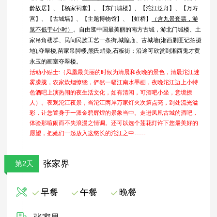
龄故居
】、【
杨家祠堂
】、【
东门城楼
】、【
沱江
泛舟】、【
万寿
宫
】、【古城墙】、【主题博物馆】、【
虹桥
】
（含九景套票，游
览不低于4小时）
。
自由逛中国最美丽的南方古城，游北门城楼、土
家吊角楼群、民间民族工艺一条街,城隍庙、古城墙(湘西剿匪记拍摄
地),夺翠楼,苗家吊脚楼,熊氏蜡染,石板街；沿途可欣赏到湘西鬼才黄
永玉的画室夺翠楼。
活动小贴士:
（凤凰最美丽的时候为清晨和夜晚的景色，清晨沱江迷
雾朦胧，农家炊烟缭绕，俨然一幅江南水墨画，夜晚沱江边上小特
色酒吧上演热闹的夜生活文化，如有清闲，可酒吧小坐，意境撩
人）。夜观沱江夜景，当沱江两岸万家灯火次第点亮，到处流光溢
彩，让您置身于一派金碧辉煌的景象当中。走进凤凰古城的酒吧，
体验那喧闹而不失浪漫之情调。还可以选个莲花灯许下您最美好的
愿望，把她们一起放入这悠长的沱江之中……
张家界
第2天
早餐
午餐
晚餐