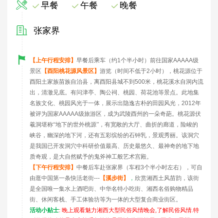
早餐
午餐
晚餐
张家界
【上午行程安排】
早餐后乘车（约
1
个半小时）前往国家
AAAAA
级
景区
【酉阳桃花源风景区】
游览（时间不低于
2
小时），桃花源位于
酉阳土家族苗族自治县，离酉阳县城不到
500
米，桃花溪水自洞内流
出，清澈见底。有问津亭、陶公祠、桃园、荷花池等景点。此地集
名族文化、桃园风光于一体，展示出隐逸古朴的田园风光，
2012
年
被评为国家
AAAAA
级旅游区，成为武陵酉州的一朵奇葩。桃花源伏
羲洞堪称“地下的世外桃源”，有宽敞的大厅、曲折的廊道，险峻的
峡谷，幽深的地下河，还有五彩缤纷的石钟乳，景观秀丽。该洞穴
是我国已开发洞穴中科研价值最高、历史最悠久、最神奇的地下地
质奇观，是大自然赋予的鬼斧神工般艺术宫殿。
【下午行程安排】
中餐后车赴张家界（车程
3
个半小时左右），可自
由逛中国第一条快活老街
---
【溪步街】
，
欣赏湘西土风苗韵，该街
是全国唯一集水上酒吧街、中华名特小吃街、湘西名俗购物精品
街、休闲客栈、手工体验坊等为一体的大型复合商业街区。
活动小贴士
: 晚上观看魅力湘西大型民俗风情晚会,了解民俗风情.特