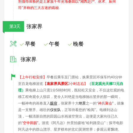
别值得体验的是土家族千年沧海桑田以“湘西赶尸、巫术、辰州
符”并称的三大古迷的诡秘.
张家界
第3天
早餐
午餐
晚餐
张家界
【上午行程安排】
早餐后乘车至门票站，换乘景区环保车约
40
分钟
至百龙电梯游览
【
袁家界风景区
2小时左右】
（
百龙观光天梯72元自
理）
乘电梯上山只需
1
分
58
秒时间，既轻松又安全，不仅这壮观的电
梯工程奇观令人惊叹，更令人叫绝是当电梯驰出竖井的那一瞬间，
一幅神奇的画卷直入
眼帘
，张家界十大
绝景
之一的“
神兵
聚会
”
，
就像
是一支整齐、雄壮的
仪仗队
，正等待着您的“检阅”。电梯到达山
顶，一幅清新自然的田园山水画凌空突出，这便是大家向往已久
的
“
空中田园
”
。
游览《阿凡达》外景拍摄地“哈利路亚山”；探寻电影
阿凡达中的群山漂浮、星罗棋布的玄幻莫测世界；参观云雾飘绕、