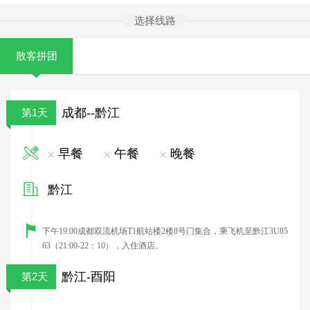
选择线路
散客拼团
成都--黔江
第1天
早餐
午餐
晚餐
黔江
下午
19:00
成都双流机场
T1
航站楼
2
楼
8
号门集合，乘飞机至黔江
3U85
63
（
21:00-22
：
10
），入住酒店。
黔江-酉阳
第2天