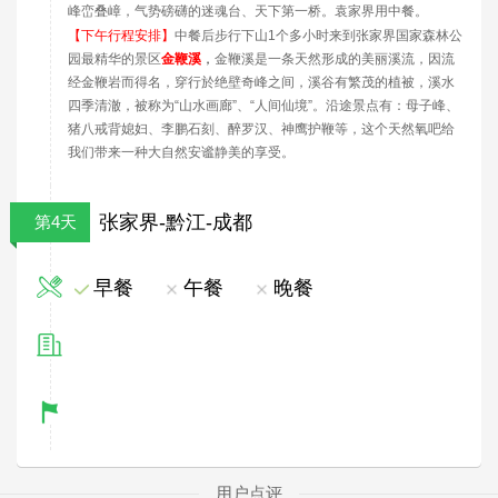
峰峦叠嶂，气势磅礴的迷魂台、天下第一桥。袁家界用中餐。
【下午行程安排】
中餐后步行下山
1
个多小时来到张家界国家森林公
园最精华的景区
金鞭溪
，
金鞭溪是一条天然形成的美丽溪流，因流
经金鞭岩而得名，穿行於绝壁奇峰之间，溪谷有繁茂的植被，溪水
四季清澈，被称为
“
山水画廊
”
、
“
人间仙境
”
。沿途景点有：母子峰、
猪八戒背媳妇、李鹏石刻、醉罗汉、神鹰护鞭等，这个天然氧吧给
我们带来一种大自然安谧静美的享受。
张家界-黔江-成都
第4天
早餐
午餐
晚餐
用户点评