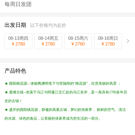
每周日发团
出发日期
以下价格均为起价
08-13周四
08-14周五
08-15周六
08-16周日
¥ 2780
¥ 2780
¥ 2780
¥ 2780
产品特色
★ 酉阳桃花源-- 体验陶渊明笔下与世隔绝的“桃花源”，欣赏美丽的风景 ；
★ 龚滩古镇--坐落于乌江与阿蓬江交汇处的乌江东岸，是一座具有1700多年历
史的古镇！
★ 盛开的酉阳桃花源，静谧的凤凰古城，梦幻的张家界， 新鲜的空气、清洁
的水源、绿色的食品，让美丽的张家界成为您生活的一部分。