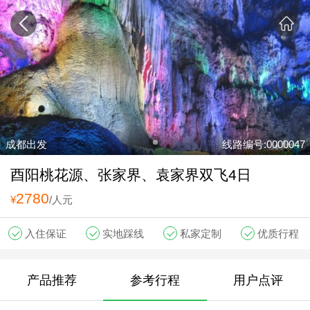
成都出发
线路编号:0000047
酉阳桃花源、张家界、袁家界双飞4日
2780
¥
/人元
入住保证
实地踩线
私家定制
优质行程
产品推荐
参考行程
用户点评