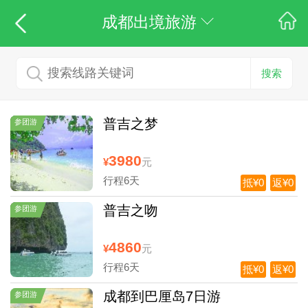
成都出境旅游
搜索
普吉之梦
参团游
3980
¥
元
行程6天
抵¥0
返¥0
普吉之吻
参团游
4860
¥
元
行程6天
抵¥0
返¥0
成都到巴厘岛7日游
参团游