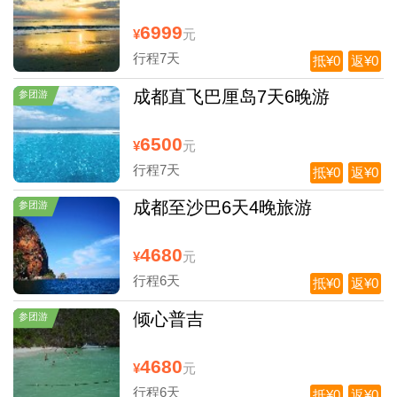
6999
¥
元
行程7天
抵¥0
返¥0
成都直飞巴厘岛7天6晚游
参团游
6500
¥
元
行程7天
抵¥0
返¥0
成都至沙巴6天4晚旅游
参团游
4680
¥
元
行程6天
抵¥0
返¥0
倾心普吉
参团游
4680
¥
元
行程6天
抵¥0
返¥0