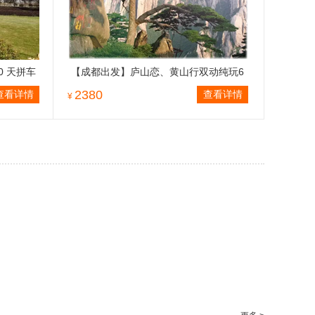
0 天拼车
【成都出发】庐山恋、黄山行双动纯玩6
天游
2380
查看详情
查看详情
¥