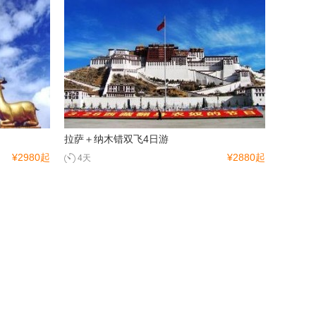
拉萨＋纳木错双飞4日游
¥2980起
¥2880起
4天