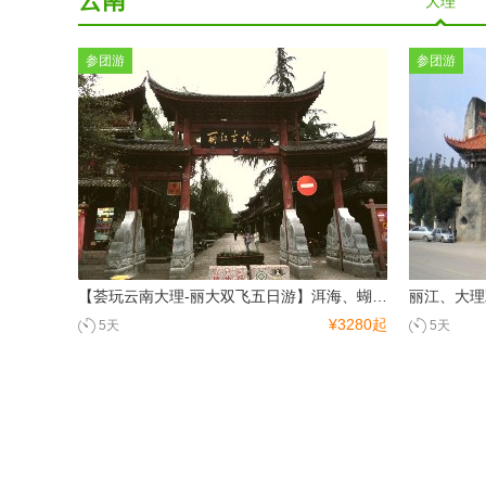
云南
大理
参团游
参团游
重庆湖北湖南
重庆
张家界
西部地区
桂林
南宁
北海
内蒙古
宁夏
青海
山西
西安
【荟玩云南大理-丽大双飞五日游】洱海、蝴蝶泉、崇圣寺三塔、拉市海、丽江古城、大理古城
丽江、大理
¥3280起
5天
5天
东北
哈尔滨
内蒙古
贵州