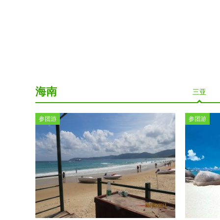
贵阳
遵义
内蒙古
呼伦贝尔
呼和浩特
兴安盟
海南
三亚
河南
少林寺
龙门石窟
郑州
开封
云台山
参团游
参团游
甘肃
兰州
嘉峪关
酒泉
定西
广西