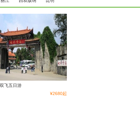
丽江
西双版纳
昆明
双飞五日游
¥2680起