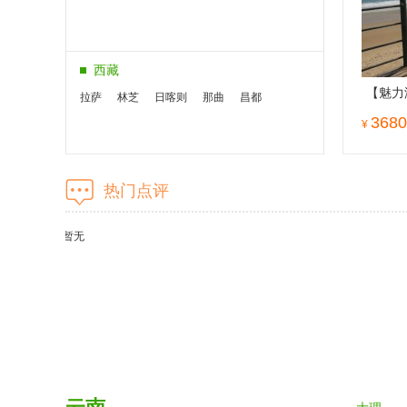
西藏
【魅力
拉萨
林芝
日喀则
那曲
昌都
+三亚
3680
¥
一晚海
北京
热门点评
北京
天津
暂无
华东
上海
南京
苏州
无锡
杭州
黄山
青岛
福建
厦门