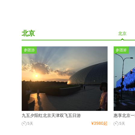
北京
北京
参团游
参团游
九五夕阳红北京天津双飞五日游
惠享北京一
¥3980起
5天
5天