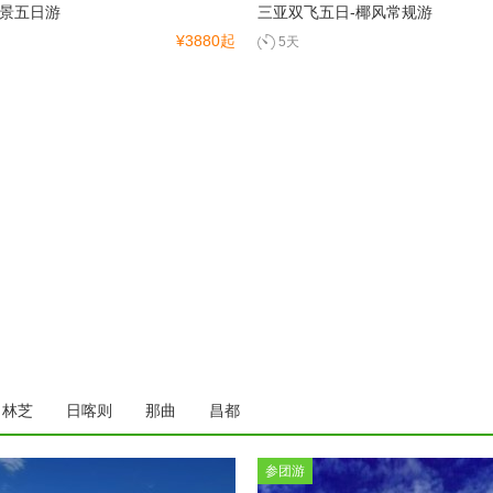
景五日游
三亚双飞五日-椰风常规游
¥3880起
5天
林芝
日喀则
那曲
昌都
参团游