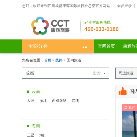
您好，欢迎来到四川成都康辉国际旅行社总部官方网站！
会员登录
|
24小时服务热线
400-033-0180
全部分类
官网首页
康辉旅
您所在位置：
首页
>
线路
> 国内旅游
成都
出发
周边旅游
国
云南
大理
丽江
西双版纳
昆明
参团游
海南
三亚
海口