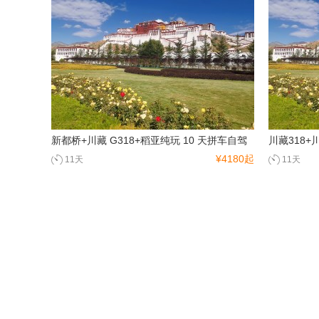
台湾
香港
澳门
新都桥+川藏 G318+稻亚纯玩 10 天拼车自驾
川藏318+
¥4180起
11天
11天