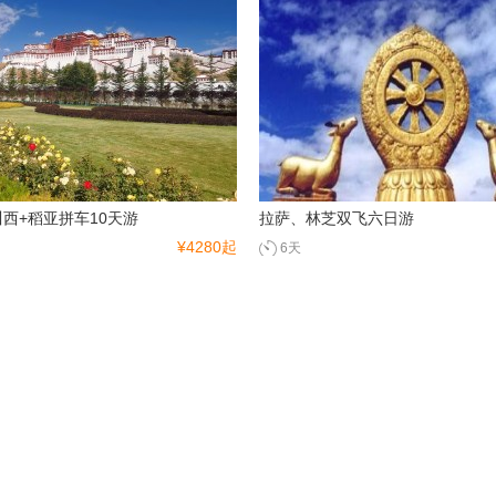
川西+稻亚拼车10天游
拉萨、林芝双飞六日游
¥4280起
6天