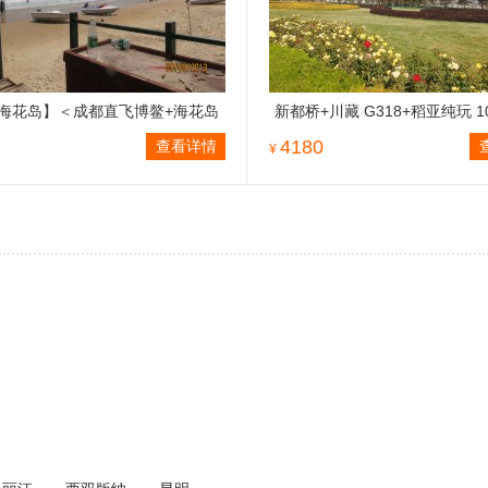
海花岛】＜成都直飞博鳌+海花岛
新都桥+川藏 G318+稻亚纯玩 1
6天5晚游＞四川独立发团，入住
自驾
4180
查看详情
¥
花岛欧堡酒店