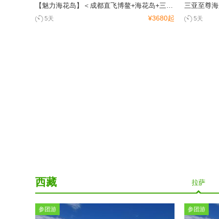
南宁
桂林
北海
【魅力海花岛】＜成都直飞博鳌+海花岛+三亚6天5晚游＞四川独立发团，入住一晚海花岛欧堡酒店
三亚至尊海
¥3680起
5天
5天
陕西
西安
咸阳
延安
青海
青海湖
西宁
新疆
乌鲁木齐
克拉玛依
吐鲁番
哈密地区
西藏
和田地区
阿克苏区
喀什地区
塔城
拉萨
阿勒泰
乌鲁木齐
克拉玛依
吐鲁番
哈密地区
和田地区
阿克苏区
港、澳、台
参团游
参团游
喀什地区
塔城
阿勒泰