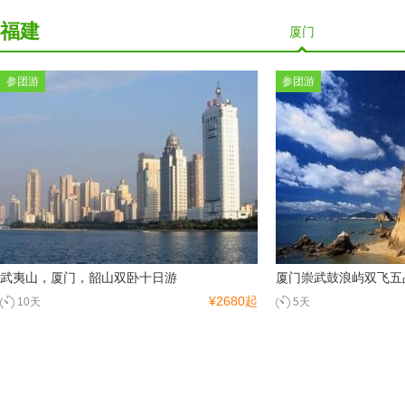
福建
厦门
参团游
参团游
武夷山，厦门，韶山双卧十日游
厦门崇武鼓浪屿双飞五
¥2680起
10天
5天