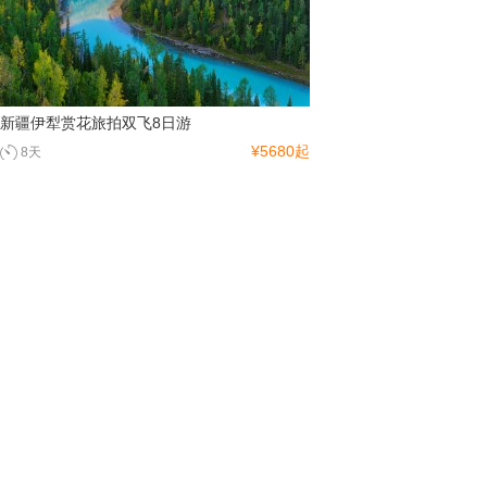
新疆伊犁赏花旅拍双飞8日游
¥5680起
8天