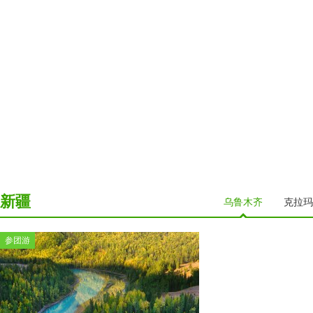
新疆
乌鲁木齐
克拉玛
参团游