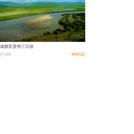
成都至贵州三日游
¥880起
3天