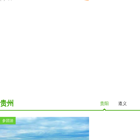
贵州
贵阳
遵义
参团游