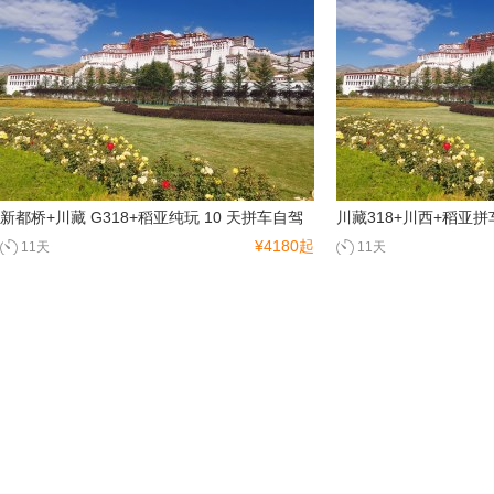
台湾
香港
澳门
新都桥+川藏 G318+稻亚纯玩 10 天拼车自驾
川藏318+川西+稻亚拼
¥4180起
11天
11天