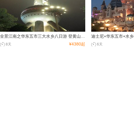
全景江南之华东五市三大水乡八日游 登黄山•游千岛湖•夜宿古镇周庄
迪士尼+华东五市+水乡
¥4380起
8天
6天