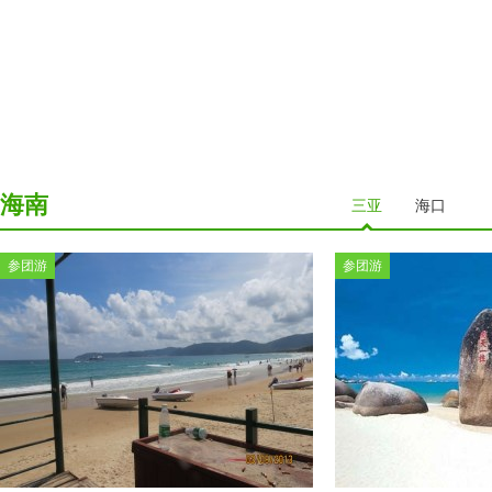
贵阳
遵义
内蒙古
呼伦贝尔
呼和浩特
兴安盟
海南
三亚
海口
河南
少林寺
龙门石窟
郑州
开封
云台山
参团游
参团游
甘肃
兰州
嘉峪关
酒泉
定西
广西