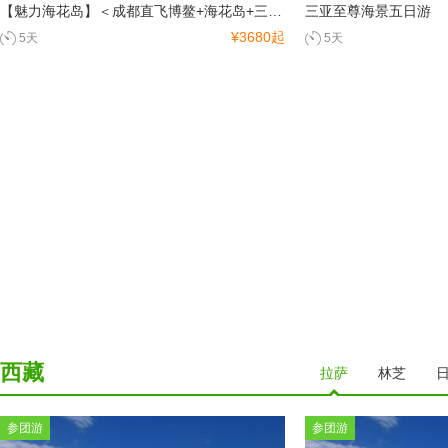
南宁
桂林
北海
【魅力海花岛】＜成都直飞博鳌+海花岛+三亚6天5晚游＞四川独立发团，入住一晚海花岛欧堡酒店
三亚至尊海景五日游
¥3680起
5天
5天
陕西
西安
咸阳
延安
青海
青海湖
西宁
新疆
乌鲁木齐
克拉玛依
吐鲁番
哈密地区
西藏
和田地区
阿克苏区
喀什地区
塔城
拉萨
林芝
阿勒泰
乌鲁木齐
克拉玛依
吐鲁番
哈密地区
和田地区
阿克苏区
港、澳、台
参团游
参团游
喀什地区
塔城
阿勒泰