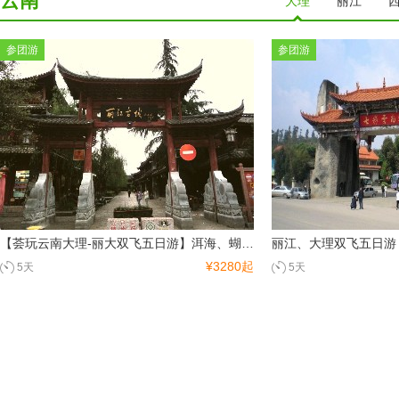
云南
大理
丽江
参团游
参团游
重庆湖北湖南
重庆
张家界
西部地区
桂林
南宁
北海
内蒙古
宁夏
青海
山西
西安
【荟玩云南大理-丽大双飞五日游】洱海、蝴蝶泉、崇圣寺三塔、拉市海、丽江古城、大理古城
丽江、大理双飞五日游
¥3280起
5天
5天
东北
哈尔滨
内蒙古
贵州