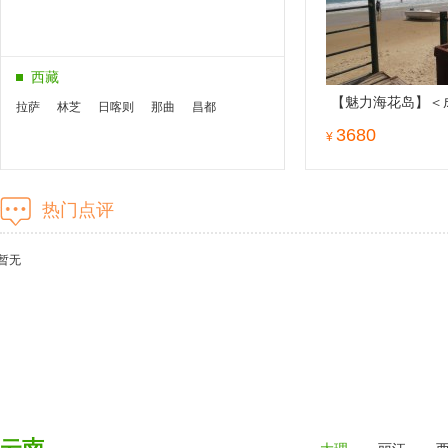
西藏
【魅力海花岛】＜
拉萨
林芝
日喀则
那曲
昌都
+三亚6天5晚游＞
3680
¥
一晚海花岛欧堡酒
北京
热门点评
北京
天津
暂无
华东
上海
南京
苏州
无锡
杭州
黄山
青岛
福建
厦门