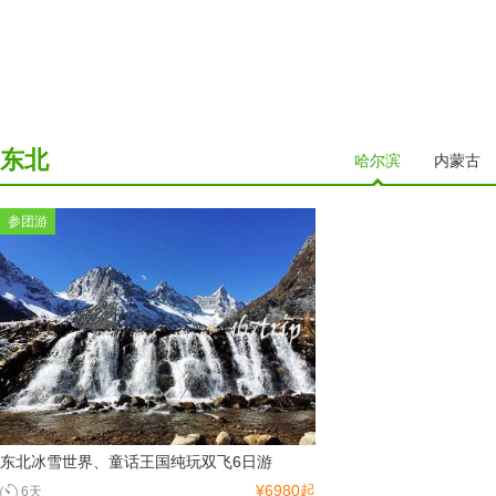
东北
哈尔滨
内蒙古
参团游
东北冰雪世界、童话王国纯玩双飞6日游
¥6980起
6天