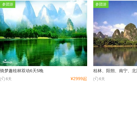
参团游
参团游
骑梦趣桂林双动6天5晚
桂林、阳朔、南宁、北
¥2999起
6天
6天